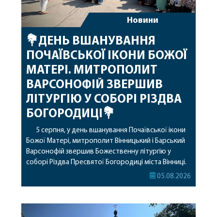
Новини
💐ДЕНЬ ВШАНУВАННЯ
ПОЧАЇВСЬКОЇ ІКОНИ БОЖОЇ
МАТЕРІ. МИТРОПОЛИТ
ВАРСОНОФІЙ ЗВЕРШИВ
ЛІТУРГІЮ У СОБОРІ РІЗДВА
БОГОРОДИЦІ💐
5 серпня, у день вшанування Почаївської ікони
Божої Матері, митрополит Вінницький і Барський
Варсонофій звершив Божественну літургію у
соборі Різдва Пресвятої Богородиці міста Вінниці.
Його Високопреосвященству співслужили
05.08.2026
секретар, духівник, благочинні, духовенство
Вінницької єпархії та гості з інших єпархій у
священному сані. Під час богослужіння підносилися
особливі молитви за мир в Україні, за воїнів, які