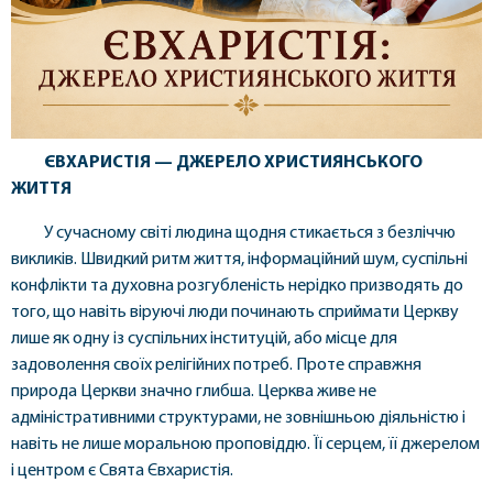
ЄВХАРИСТІЯ — ДЖЕРЕЛО ХРИСТИЯНСЬКОГО
ЖИТТЯ
У сучасному світі людина щодня стикається з безліччю
викликів. Швидкий ритм життя, інформаційний шум, суспільні
конфлікти та духовна розгубленість нерідко призводять до
того, що навіть віруючі люди починають сприймати Церкву
лише як одну із суспільних інституцій, або місце для
задоволення своїх релігійних потреб. Проте справжня
природа Церкви значно глибша. Церква живе не
адміністративними структурами, не зовнішньою діяльністю і
навіть не лише моральною проповіддю. Її серцем, її джерелом
і центром є Свята Євхаристія.