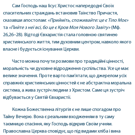
Сам Господь наш Іісус Христос напередодні Своїх
спасительних страждань встановив Таїнство Причастя,
сказавши апостолам:
«Прийміть, споживайте: це є Тіло Моє»
та
«Пийте з неї всі, бо це є Кров Моя Нового Завіту»
(Мф.
26,26–28). Відтоді Євхаристія стала головною святинею
християнського життя, тим духовним центром, навколо якого
власне і будується існування Церкви.
Часто можна почути розмови про традиційні цінності,
моральність чи духовне відродження суспільства. Усе це має
велике значення. Проте варто пам’ятати, що джерелом усіх
справжніх християнських цінностей є не абстрактна моральна
система, а жива зустріч людини з Христом. Саме ця зустріч
відбувається у Святій Євхаристії.
Кожна Божественна літургія є не лише спогадом про
Тайну Вечерю. Вона є реальним входженням в ту саму
таємницю спасіння, яку Господь відкрив Своїм учням.
Православна Церква сповідує, що під видами хліба і вина