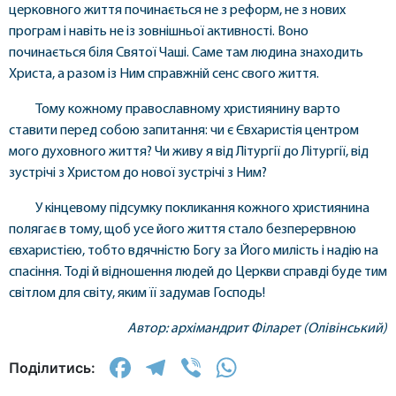
церковного життя починається не з реформ, не з нових
програм і навіть не із зовнішньої активності. Воно
починається біля Святої Чаші. Саме там людина знаходить
Христа, а разом із Ним справжній сенс свого життя.
Тому кожному православному християнину варто
ставити перед собою запитання: чи є Євхаристія центром
мого духовного життя? Чи живу я від Літургії до Літургії, від
зустрічі з Христом до нової зустрічі з Ним?
У кінцевому підсумку покликання кожного християнина
полягає в тому, щоб усе його життя стало безперервною
євхаристією, тобто вдячністю Богу за Його милість і надію на
спасіння. Тоді й відношення людей до Церкви справді буде тим
світлом для світу, яким її задумав Господь!
Автор: архімандрит Філарет (Олівінський)
Facebook
Telegram
Viber
WhatsApp
Поділитись: