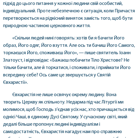
підхід до цього питання у кожної людини свій особистий,
індивідуальний. Проте небезпечною є ситуація, коли Причастя
перетворюється на рідкісний виняток замість того, щоб бути
природною частиною церковного життя.
«Скільки людей нині говорять: хотів би я бачити Його
образ, Його одяг, Його взуття. Але ось ти бачиш Його Самого,
торкаєшся Його, споживаєш Його», — пише святитель Іоанн
Златоуст, і відповідає: «Бажаєш побачити Тіло Христове? Не
тільки бачити, але й торкатися, і споживати, і приймати Його
всередину себе? Ось саме це звершується у Святій
Євхаристії».
Євхаристія не лише освячує окрему людину. Вона
творить Церкву як спільноту. Недарма під час Літургії ми
молимося, щоб Господь з’єднав усіх нас, хто причащається від
однієї Чаші, в єдиному Дусі Святому. У сучасному світі, який
дедалі більше пропонує людині індивідуалізм і
самодостатність, Євхаристія нагадує нам про справжню