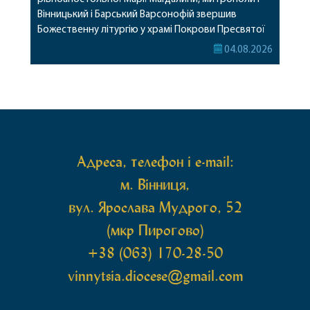
Вінницький і Барський Варсонофій звершив
Божественну літургію у храмі Покрови Пресвятої
Богородиці села Терешки Барського благочиння.
04.08.2026
Перед початком богослужіння до храму була
принесена чудотворна ікона святої
рівноапостольної Марії Магдалини з часткою її
святих мощей, передана зі Святої Гори Афон.
Також для поклоніння вірянам […]
Адреса, телефон і e-mail:
м. Вінниця,
вул. Ярослава Мудрого, 52
(мкр Пирогово)
+38 (063) 170-28-50
vinnytsia.diocese@gmail.com