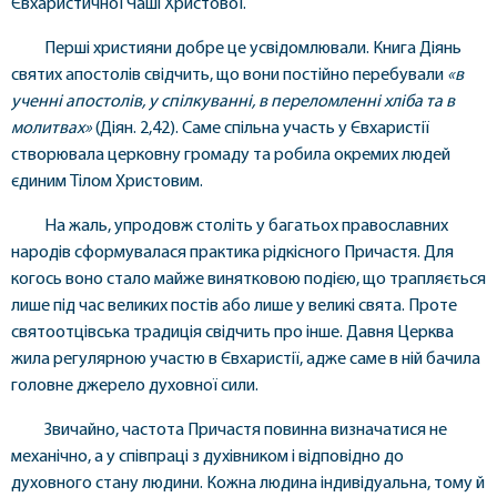
Євхаристичної Чаші Христової.
Перші християни добре це усвідомлювали. Книга Діянь
святих апостолів свідчить, що вони постійно перебували
«в
ученні апостолів, у спілкуванні, в переломленні хліба та в
молитвах»
(Діян. 2,42). Саме спільна участь у Євхаристії
створювала церковну громаду та робила окремих людей
єдиним Тілом Христовим.
На жаль, упродовж століть у багатьох православних
народів сформувалася практика рідкісного Причастя. Для
когось воно стало майже винятковою подією, що трапляється
лише під час великих постів або лише у великі свята. Проте
святоотцівська традиція свідчить про інше. Давня Церква
жила регулярною участю в Євхаристії, адже саме в ній бачила
головне джерело духовної сили.
Звичайно, частота Причастя повинна визначатися не
механічно, а у співпраці з духівником і відповідно до
духовного стану людини. Кожна людина індивідуальна, тому й