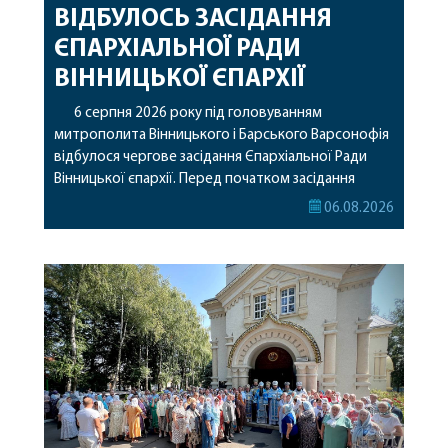
ВІДБУЛОСЬ ЗАСІДАННЯ
ЄПАРХІАЛЬНОЇ РАДИ
ВІННИЦЬКОЇ ЄПАРХІЇ
6 серпня 2026 року під головуванням
митрополита Вінницького і Барського Варсонофія
відбулося чергове засідання Єпархіальної Ради
Вінницької єпархії. Перед початком засідання
секретар Єпархіальної Ради від імені членів Ради
06.08.2026
привітав митрополита Варсонофія з днем
народження, яке архіпастир відзначив 1 серпня,
побажавши йому міцного здоров’я, Божої
допомоги, миру, духовної радості та
благословенних успіхів у подальшому
архіпастирському служінні. […]