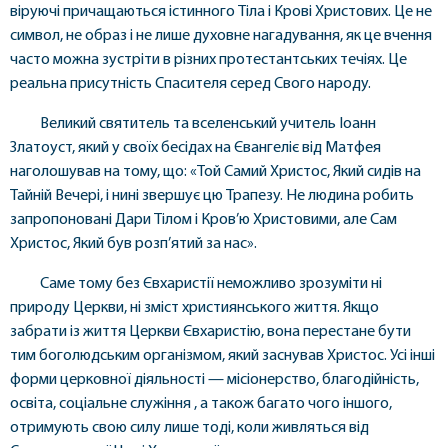
віруючі причащаються істинного Тіла і Крові Христових. Це не
символ, не образ і не лише духовне нагадування, як це вчення
часто можна зустріти в різних протестантських течіях. Це
реальна присутність Спасителя серед Свого народу.
Великий святитель та вселенський учитель Іоанн
Златоуст, який у своїх бесідах на Євангеліє від Матфея
наголошував на тому, що: «Той Самий Христос, Який сидів на
Тайній Вечері, і нині звершує цю Трапезу. Не людина робить
запропоновані Дари Тілом і Кров’ю Христовими, але Сам
Христос, Який був розп’ятий за нас».
Саме тому без Євхаристії неможливо зрозуміти ні
природу Церкви, ні зміст християнського життя. Якщо
забрати із життя Церкви Євхаристію, вона перестане бути
тим боголюдським організмом, який заснував Христос. Усі інші
форми церковної діяльності — місіонерство, благодійність,
освіта, соціальне служіння , а також багато чого іншого,
отримують свою силу лише тоді, коли живляться від