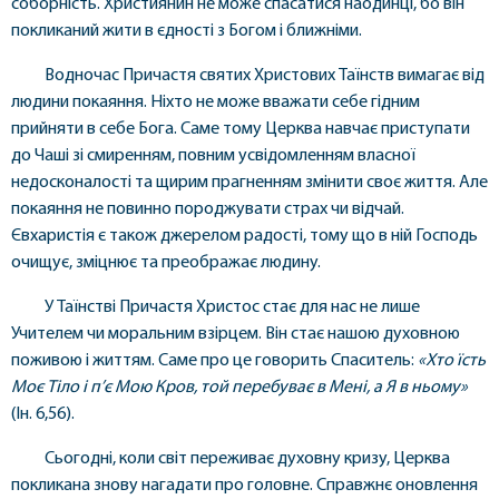
соборність. Християнин не може спасатися наодинці, бо він
покликаний жити в єдності з Богом і ближніми.
Водночас Причастя святих Христових Таїнств вимагає від
людини покаяння. Ніхто не може вважати себе гідним
прийняти в себе Бога. Саме тому Церква навчає приступати
до Чаші зі смиренням, повним усвідомленням власної
недосконалості та щирим прагненням змінити своє життя. Але
покаяння не повинно породжувати страх чи відчай.
Євхаристія є також джерелом радості, тому що в ній Господь
очищує, зміцнює та преображає людину.
У Таїнстві Причастя Христос стає для нас не лише
Учителем чи моральним взірцем. Він стає нашою духовною
поживою і життям. Саме про це говорить Спаситель:
«Хто їсть
Моє Тіло і п’є Мою Кров, той перебуває в Мені, а Я в ньому»
(Ін. 6,56).
Сьогодні, коли світ переживає духовну кризу, Церква
покликана знову нагадати про головне. Справжнє оновлення