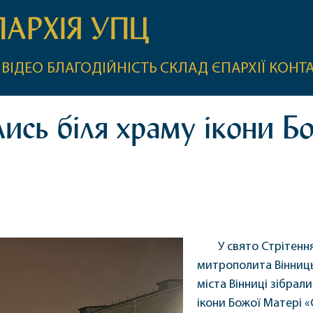
ПАРХІЯ УПЦ
ВІДЕО
БЛАГОДІЙНІСТЬ
СКЛАД ЄПАРХІЇ
КОНТ
ись біля храму ікони Б
У свято Стрітенн
митрополита Вінниць
міста Вінниці зібрал
ікони Божої Матері 