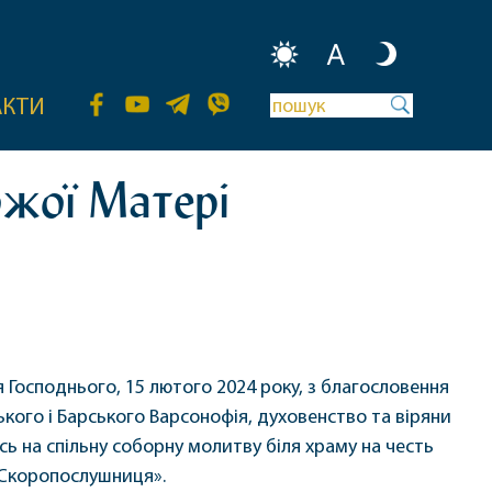
A
АКТИ
ожої Матері
я Господнього, 15 лютого 2024 року, з благословення
кого і Барського Варсонофія, духовенство та віряни
ись на спільну соборну молитву біля храму на честь
«Скоропослушниця».