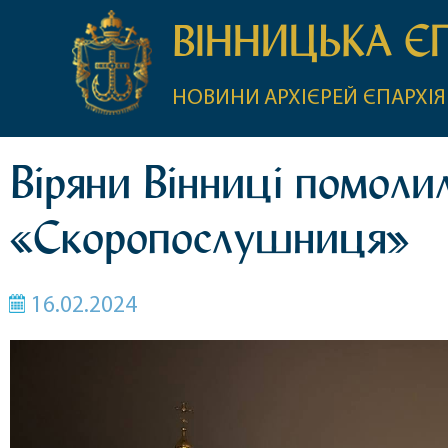
ВІННИЦЬКА Є
НОВИНИ
АРХІЄРЕЙ
ЄПАРХІЯ
Віряни Вінниці помолил
«Скоропослушниця»
16.02.2024