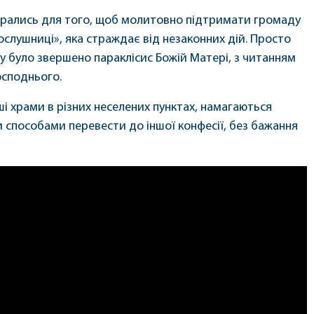
ібрались для того, щоб молитовно підтримати громаду
слушниці», яка страждає від незаконних дій. Просто
му було звершено параклісис Божій Матері, з читанням
осподнього.
нші храми в різних неселених пунктах, намагаються
 способами перевести до іншої конфесії, без бажання