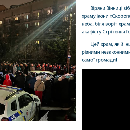
Віряни Вінниці з
храму ікони «Скоропо
неба, біля воріт хра
акафісту Стрітення Г
Цей храм, як й і
різними незаконними
самої громади!