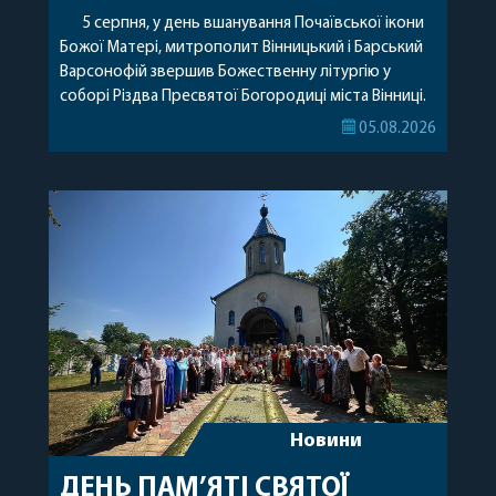
5 серпня, у день вшанування Почаївської ікони
Божої Матері, митрополит Вінницький і Барський
Варсонофій звершив Божественну літургію у
соборі Різдва Пресвятої Богородиці міста Вінниці.
Його Високопреосвященству співслужили
05.08.2026
секретар, духівник, благочинні, духовенство
Вінницької єпархії та гості з інших єпархій у
священному сані. Під час богослужіння підносилися
особливі молитви за мир в Україні, за воїнів, які
захищають […]
Новини
ДЕНЬ ПАМ’ЯТІ СВЯТОЇ