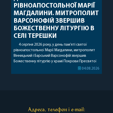
РІВНОАПОСТОЛЬНОЇ МАРІЇ
МАГДАЛИНИ. МИТРОПОЛИТ
ВАРСОНОФІЙ ЗВЕРШИВ
БОЖЕСТВЕННУ ЛІТУРГІЮ В
СЕЛІ ТЕРЕШКИ
4 серпня 2026 року, у день пам’яті святої
рівноапостольної Марії Магдалини, митрополит
Вінницький і Барський Варсонофій звершив
Божественну літургію у храмі Покрови Пресвятої
Богородиці села Терешки Барського благочиння.
04.08.2026
Перед початком богослужіння до храму була
принесена чудотворна ікона святої
рівноапостольної Марії Магдалини з часткою її
святих мощей, передана зі Святої Гори Афон.
Також для поклоніння вірянам […]
Адреса, телефон і e-mail: