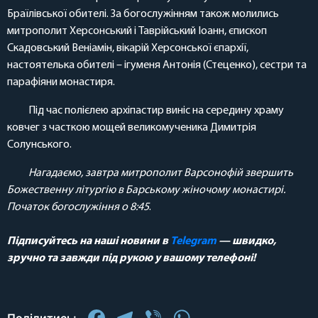
Браїлівської обителі. За богослужінням також молились
митрополит Херсонський і Таврійський Іоанн, єпископ
Скадовський Веніамін, вікарій Херсонської єпархії,
настоятелька обителі – ігуменя Антонія (Стеценко), сестри та
парафіяни монастиря.
Під час полієлею архіпастир виніс на середину храму
ковчег з часткою мощей великомученика Димитрія
Солунського.
Нагадаємо, завтра митрополит Варсонофій звершить
Божественну літургію в Барському жіночому монастирі.
Початок богослужіння о 8:45
.
Підписуйтесь на наші новини в
Telegram
— швидко,
зручно та завжди під рукою у вашому телефоні!
Facebook
Telegram
Viber
WhatsApp