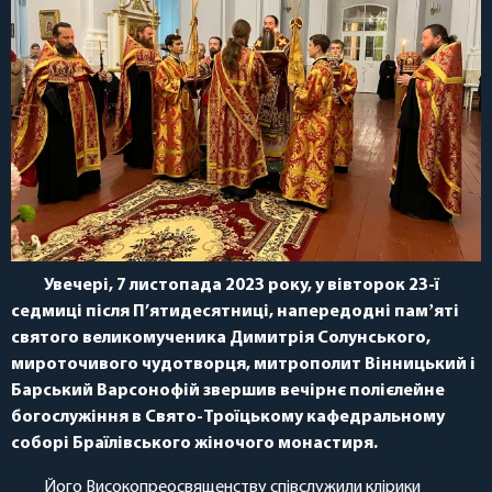
Увечері, 7 листопада 2023 року, у вівторок 23-ї
седмиці після П’ятидесятниці, напередодні памʼяті
святого великомученика Димитрія Солунського,
мироточивого чудотворця, митрополит Вінницький і
Барський Варсонофій звершив вечірнє полієлейне
богослужіння в Свято-Троїцькому кафедральному
соборі Браїлівського жіночого монастиря.
Його Високопреосвященству співслужили клірики