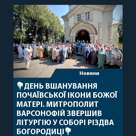
побажавши йому міцного здоров’я, Божої
допомоги, миру, духовної радості та
благословенних успіхів у подальшому
архіпастирському служінні. […]
Новини
💐ДЕНЬ ВШАНУВАННЯ
ПОЧАЇВСЬКОЇ ІКОНИ БОЖОЇ
МАТЕРІ. МИТРОПОЛИТ
ВАРСОНОФІЙ ЗВЕРШИВ
ЛІТУРГІЮ У СОБОРІ РІЗДВА
БОГОРОДИЦІ💐