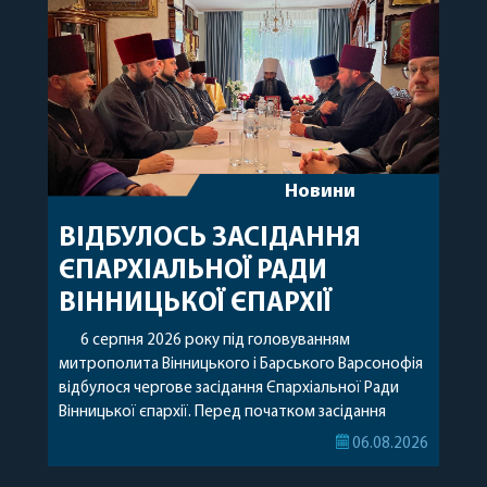
Новини
ВІДБУЛОСЬ ЗАСІДАННЯ
ЄПАРХІАЛЬНОЇ РАДИ
ВІННИЦЬКОЇ ЄПАРХІЇ
6 серпня 2026 року під головуванням
митрополита Вінницького і Барського Варсонофія
відбулося чергове засідання Єпархіальної Ради
Вінницької єпархії. Перед початком засідання
секретар Єпархіальної Ради від імені членів Ради
06.08.2026
привітав митрополита Варсонофія з днем
народження, яке архіпастир відзначив 1 серпня,