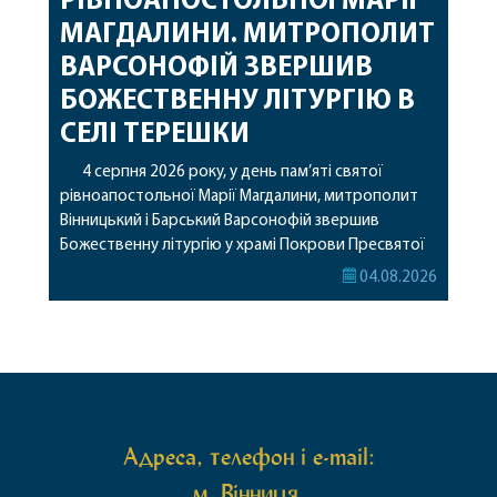
РІВНОАПОСТОЛЬНОЇ МАРІЇ
МАГДАЛИНИ. МИТРОПОЛИТ
ВАРСОНОФІЙ ЗВЕРШИВ
БОЖЕСТВЕННУ ЛІТУРГІЮ В
СЕЛІ ТЕРЕШКИ
4 серпня 2026 року, у день пам’яті святої
рівноапостольної Марії Магдалини, митрополит
Вінницький і Барський Варсонофій звершив
Божественну літургію у храмі Покрови Пресвятої
Богородиці села Терешки Барського благочиння.
04.08.2026
Перед початком богослужіння до храму була
принесена чудотворна ікона святої
рівноапостольної Марії Магдалини з часткою її
святих мощей, передана зі Святої Гори Афон.
Також для поклоніння вірянам […]
Адреса, телефон і e-mail:
м. Вінниця,