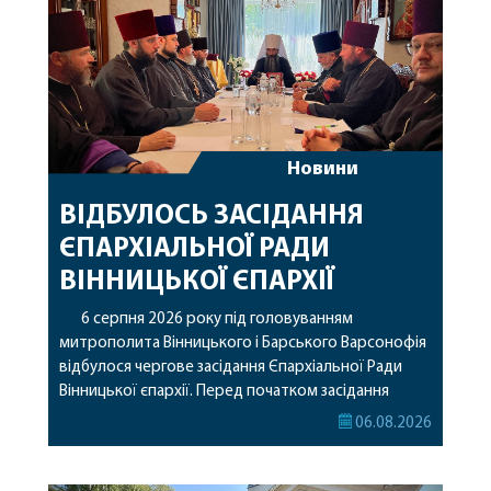
Новини
ВІДБУЛОСЬ ЗАСІДАННЯ
ЄПАРХІАЛЬНОЇ РАДИ
ВІННИЦЬКОЇ ЄПАРХІЇ
6 серпня 2026 року під головуванням
митрополита Вінницького і Барського Варсонофія
відбулося чергове засідання Єпархіальної Ради
Вінницької єпархії. Перед початком засідання
секретар Єпархіальної Ради від імені членів Ради
06.08.2026
привітав митрополита Варсонофія з днем
народження, яке архіпастир відзначив 1 серпня,
побажавши йому міцного здоров’я, Божої