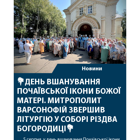
допомоги, миру, духовної радості та
благословенних успіхів у подальшому
архіпастирському служінні. […]
Новини
💐ДЕНЬ ВШАНУВАННЯ
ПОЧАЇВСЬКОЇ ІКОНИ БОЖОЇ
МАТЕРІ. МИТРОПОЛИТ
ВАРСОНОФІЙ ЗВЕРШИВ
ЛІТУРГІЮ У СОБОРІ РІЗДВА
БОГОРОДИЦІ💐
5 серпня, у день вшанування Почаївської ікони