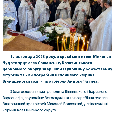
1 листопада 2023 року, в храмі святителя Миколая
Чудотворця села Сошанське, Козятинського
церковного округу, звершили заупокійну Божественну
літургію та чин погребіння спочилого клірика
Вінницької єпархії – протоієрея Андрія Фатича.
З благословення митрополита Вінницького і Барського
Варсонофія, заупокійне богослужіння та погребіння очолив
благочинний протоієрей Миколай Волохатий, у співслужінні
кліриків Козятинського округу.