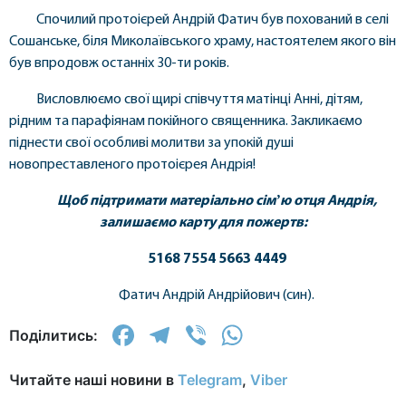
Спочилий протоієрей Андрій Фатич був похований в селі
Сошанське, біля Миколаївського храму, настоятелем якого він
був впродовж останніх 30-ти років.
Висловлюємо свої щирі співчуття матінці Анні, дітям,
рідним та парафіянам покійного священника. Закликаємо
піднести свої особливі молитви за упокій душі
новопреставленого протоієрея Андрія!
Щоб підтримати матеріально сімʼю отця Андрія,
залишаємо карту для пожертв:
5168 7554 5663 4449
Фатич Андрій Андрійович (син).
Facebook
Telegram
Viber
WhatsApp
Поділитись:
Читайте наші новини в
Telegram
,
Viber