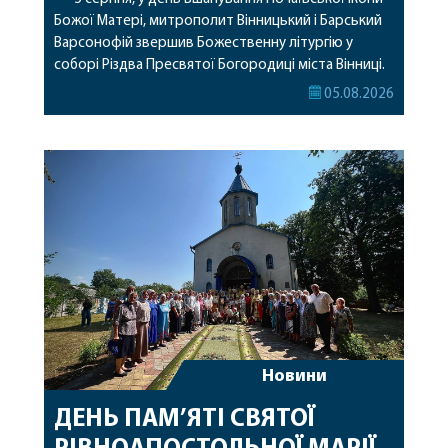
Божої Матері, митрополит Вінницький і Барський
Варсонофій звершив Божественну літургію у
соборі Різдва Пресвятої Богородиці міста Вінниці.
Його Високопреосвященству співслужили
05.08.2026
секретар, духівник, благочинні, духовенство
Вінницької єпархії та гості з інших єпархій у
священному сані. Під час богослужіння підносилися
особливі молитви за мир в Україні, за воїнів, які
захищають […]
Новини
ДЕНЬ ПАМ’ЯТІ СВЯТОЇ