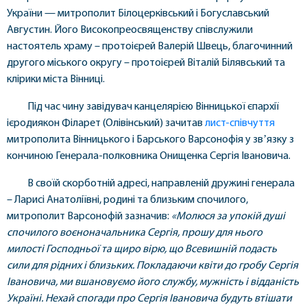
України — митрополит Білоцерківський і Богуславський
Августин. Його Високопреосвященству співслужили
настоятель храму – протоієрей Валерій Швець, благочинний
другого міського округу – протоієрей Віталій Білявський та
клірики міста Вінниці.
Під час чину завідувач канцелярією Вінницької єпархії
ієродиякон Філарет (Олівінський) зачитав
лист-співчуття
митрополита Вінницького і Барського Варсонофія у звʼязку з
кончиною Генерала-полковника Онищенка Сергія Івановича.
В своїй скорботній адресі, направленій дружині генерала
– Ларисі Анатоліївні, родині та близьким спочилого,
митрополит Варсонофій зазначив:
«Молюся за упокій душі
спочилого воєноначальника Сергія, прошу для нього
милості Господньої та щиро вірю, що Всевишній подасть
сили для рідних і близьких. Покладаючи квіти до гробу Сергія
Івановича, ми вшановуємо його службу, мужність і відданість
Україні. Нехай спогади про Сергія Івановича будуть втішати