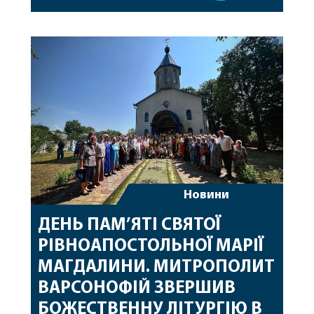
секретар, духівник, благочинні, духовенство
Вінницької єпархії та гості з інших єпархій у
священному сані. Під час богослужіння підносилися
особливі молитви за мир в Україні, за воїнів, які
захищають […]
Новини
ДЕНЬ ПАМ’ЯТІ СВЯТОЇ
РІВНОАПОСТОЛЬНОЇ МАРІЇ
МАГДАЛИНИ. МИТРОПОЛИТ
ВАРСОНОФІЙ ЗВЕРШИВ
БОЖЕСТВЕННУ ЛІТУРГІЮ В