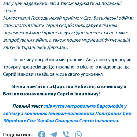
вас у цей надважкий час, а також надихати на подальші
кроки.
Милостивий Господь нехай прийм
е
у Свої Батьківські обійми
спочилого, втішить серця скорботних, дарує всім нам
переможний мир і кріпость духу гідно перенести це тяжке
випробування війни, а також пошле мирне майбутнє нашій
квітучій Українській Державі».
Після чину погребіння митрополит Августин супроводив
траурну процесію до Центрального міського кладовища, де
Сергій Іванович знайшов місце свого упокоєння.
Вічна памʼять та Царство Небесне, спочилому в
Бозі воєноначальнику Сергію Івановичу!
Повний текст
співчуття митрополита Варсонофія у
звʼязку з кончиною Генерал-полковника Повітряних Сил
Збройних Сил України Онищенка Сергія Івановича.
Facebook
Telegram
Viber
WhatsApp
Поділитись: