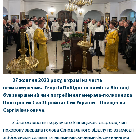
27 жовтня 2023 року, в храмі на честь
великомученика Георгія Побідоносця міста Вінниці
був звершений чин погребіння генерала-полковника
Повітряних Сил Збройних Сил України – Онищенка
Сергія Івановича
.
З благословення керуючого Вінницькою єпархією, чин
похорону звершив голова Синодального відділу по взаємодії
зі Збройними силами та іншими військовими формуваннями