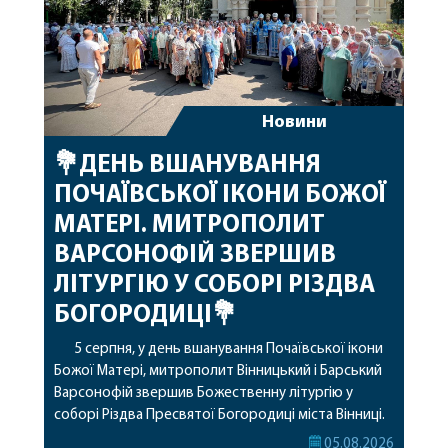
Новини
💐ДЕНЬ ВШАНУВАННЯ
ПОЧАЇВСЬКОЇ ІКОНИ БОЖОЇ
МАТЕРІ. МИТРОПОЛИТ
ВАРСОНОФІЙ ЗВЕРШИВ
ЛІТУРГІЮ У СОБОРІ РІЗДВА
БОГОРОДИЦІ💐
5 серпня, у день вшанування Почаївської ікони
Божої Матері, митрополит Вінницький і Барський
Варсонофій звершив Божественну літургію у
соборі Різдва Пресвятої Богородиці міста Вінниці.
Його Високопреосвященству співслужили
05.08.2026