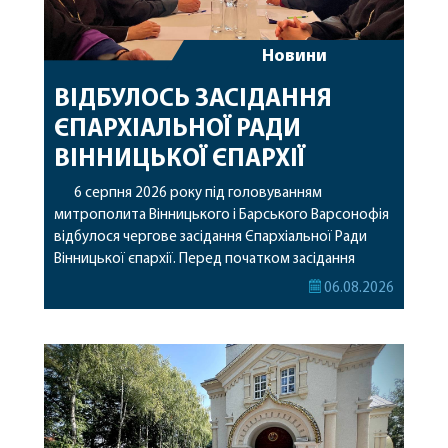
Новини
ВІДБУЛОСЬ ЗАСІДАННЯ
ЄПАРХІАЛЬНОЇ РАДИ
ВІННИЦЬКОЇ ЄПАРХІЇ
6 серпня 2026 року під головуванням
митрополита Вінницького і Барського Варсонофія
відбулося чергове засідання Єпархіальної Ради
Вінницької єпархії. Перед початком засідання
секретар Єпархіальної Ради від імені членів Ради
06.08.2026
привітав митрополита Варсонофія з днем
народження, яке архіпастир відзначив 1 серпня,
побажавши йому міцного здоров’я, Божої
допомоги, миру, духовної радості та
благословенних успіхів у подальшому
архіпастирському служінні. […]