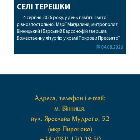
СЕЛІ ТЕРЕШКИ
4 серпня 2026 року, у день пам’яті святої
рівноапостольної Марії Магдалини, митрополит
Вінницький і Барський Варсонофій звершив
Божественну літургію у храмі Покрови Пресвятої
Богородиці села Терешки Барського благочиння.
04.08.2026
Перед початком богослужіння до храму була
принесена чудотворна ікона святої
рівноапостольної Марії Магдалини з часткою її
святих мощей, передана зі Святої Гори Афон.
Також для поклоніння вірянам […]
Адреса, телефон і e-mail:
м. Вінниця,
вул. Ярослава Мудрого, 52
(мкр Пирогово)
+38 (063) 170-28-50