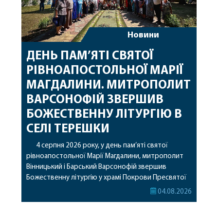
Новини
ДЕНЬ ПАМ’ЯТІ СВЯТОЇ
РІВНОАПОСТОЛЬНОЇ МАРІЇ
МАГДАЛИНИ. МИТРОПОЛИТ
ВАРСОНОФІЙ ЗВЕРШИВ
БОЖЕСТВЕННУ ЛІТУРГІЮ В
СЕЛІ ТЕРЕШКИ
4 серпня 2026 року, у день пам’яті святої
рівноапостольної Марії Магдалини, митрополит
Вінницький і Барський Варсонофій звершив
Божественну літургію у храмі Покрови Пресвятої
Богородиці села Терешки Барського благочиння.
04.08.2026
Перед початком богослужіння до храму була
принесена чудотворна ікона святої