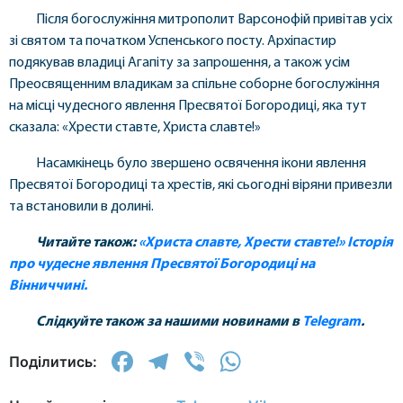
Після богослужіння митрополит Варсонофій привітав усіх
зі святом та початком Успенського посту. Архіпастир
подякував владиці Агапіту за запрошення, а також усім
Преосвященним владикам за спільне соборне богослужіння
на місці чудесного явлення Пресвятої Богородиці, яка тут
сказала: «Хрести ставте, Христа славте!»
Насамкінець було звершено освячення ікони явлення
Пресвятої Богородиці та хрестів, які сьогодні віряни привезли
та встановили в долині.
Читайте також:
«Христа славте, Хрести ставте!»
Історія
про чудесне явлення Пресвятої Богородиці на
Вінниччині.
Слідкуйте також за нашими новинами в
Telegram
.
Facebook
Telegram
Viber
WhatsApp
Поділитись: