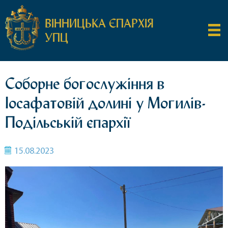
ВІННИЦЬКА ЄПАРХІЯ
УПЦ
Соборне богослужіння в
Іосафатовій долині у Могилів-
Подільській єпархії
15.08.2023