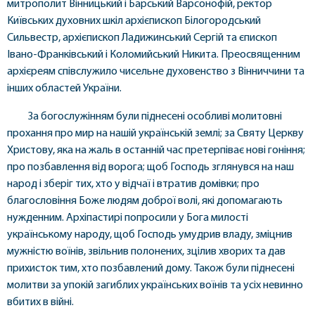
митрополит Вінницький і Барський Варсонофій, ректор
Київських духовних шкіл архієпископ Білогородський
Сильвестр, архієпископ Ладижинський Сергій та єпископ
Івано-Франківський і Коломийський Никита. Преосвященним
архієреям співслужило чисельне духовенство з Вінниччини та
інших областей України.
За богослужінням були піднесені особливі молитовні
прохання про мир на нашій українській землі; за Святу Церкву
Христову, яка на жаль в останній час претерпіває нові гоніння;
про позбавлення від ворога; щоб Господь зглянувся на наш
народ і зберіг тих, хто у відчаї і втратив домівки; про
благословіння Боже людям доброї волі, які допомагають
нужденним. Архіпастирі попросили у Бога милості
українському народу, щоб Господь умудрив владу, зміцнив
мужністю воїнів, звільнив полонених, зцілив хворих та дав
прихисток тим, хто позбавлений дому. Також були піднесені
молитви за упокій загиблих українських воїнів та усіх невинно
вбитих в війні.