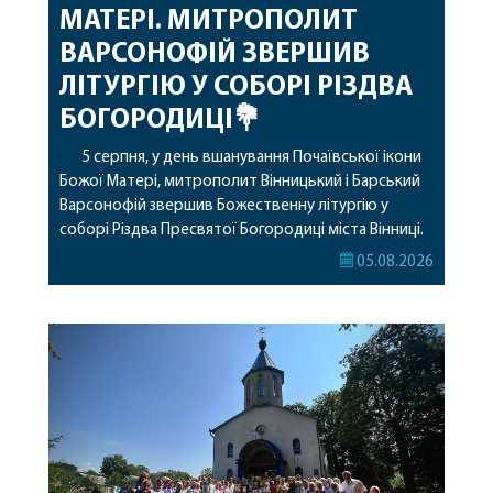
МАТЕРІ. МИТРОПОЛИТ
ВАРСОНОФІЙ ЗВЕРШИВ
ЛІТУРГІЮ У СОБОРІ РІЗДВА
БОГОРОДИЦІ💐
5 серпня, у день вшанування Почаївської ікони
Божої Матері, митрополит Вінницький і Барський
Варсонофій звершив Божественну літургію у
соборі Різдва Пресвятої Богородиці міста Вінниці.
Його Високопреосвященству співслужили
05.08.2026
секретар, духівник, благочинні, духовенство
Вінницької єпархії та гості з інших єпархій у
священному сані. Під час богослужіння підносилися
особливі молитви за мир в Україні, за воїнів, які
захищають […]