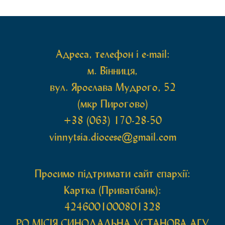
рівноапостольної Марії Магдалини з часткою її
святих мощей, передана зі Святої Гори Афон.
Також для поклоніння вірянам […]
Адреса, телефон і e-mail:
м. Вінниця,
вул. Ярослава Мудрого, 52
(мкр Пирогово)
+38 (063) 170-28-50
vinnytsia.diocese@gmail.com
Просимо підтримати сайт єпархії:
Картка (Приватбанк):
4246001000801328
РО МIСIЯ СИНОДАЛЬНА УСТАНОВА АГУ