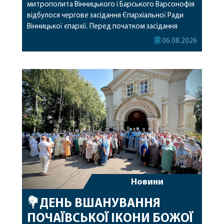
митрополита Вінницького і Барського Варсонофія
відбулося чергове засідання Єпархіальної Ради
Вінницької єпархії. Перед початком засідання
секретар Єпархіальної Ради від імені членів Ради
06.08.2026
привітав митрополита Варсонофія з днем
народження, яке архіпастир відзначив 1 серпня,
побажавши йому міцного здоров’я, Божої
допомоги, миру, духовної радості та
благословенних успіхів у подальшому
архіпастирському служінні. […]
Новини
💐ДЕНЬ ВШАНУВАННЯ
ПОЧАЇВСЬКОЇ ІКОНИ БОЖОЇ