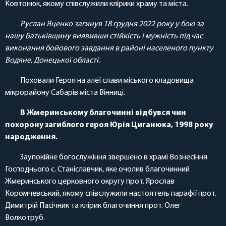
Ковтонюк, якому співслужили клірики храму та міста.
Руслан Яценко загинув 18 грудня 2022 року у бою за
нашу Батьківщину виявивши стійкість і мужність під час
виконання бойового завдання в районі населеного пункту
Водяне, Донецької області.
Поховали Героя на алеї слави міського кладовища
мікрорайону Сабарів міста Вінниці.
В Жмеринському благочинні відбувся чин
похорону загиблого героя Юрія Циганюка, 1998 року
народження.
Заупокійне богослужіння звершено в храмі Вознесіння
Господнього с. Станіславчик, яке очолив благочинний
Жмеринського церковного округу прот. Ярослав
Коромчевський, якому співслужили настоятель парафії прот.
Димитрій Пасічник та клірик благочиння прот. Олег
Волкотруб.