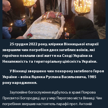
25 грудня 2022 року, клірики Вінницької єпархії
звершили чин погребіня двох загиблих воїнів, які
героїчно поклали свої життя на Сході України за
Незалежність та територіальну цілісність України.
У Вінниці звершено чин похорону загиблого Героя
України – воїна Яценка Руслана Васильовича, 1985
року народження.
Заупокійне богослужіння відбулось в храмі Покрова
Пресвятої Богородиці, що у мкр Пирогово міста Вінниці. Чин
погребіння звершив настоятель парафії прот. Антоній