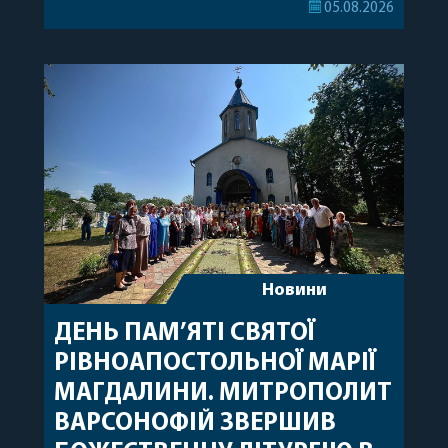
Його Високопреосвященству співслужили
05.08.2026
секретар, духівник, благочинні, духовенство
Вінницької єпархії та гості з інших єпархій у
священному сані. Під час богослужіння підносилися
особливі молитви за мир в Україні, за воїнів, які
захищають […]
Новини
ДЕНЬ ПАМ’ЯТІ СВЯТОЇ
РІВНОАПОСТОЛЬНОЇ МАРІЇ
МАГДАЛИНИ. МИТРОПОЛИТ
ВАРСОНОФІЙ ЗВЕРШИВ