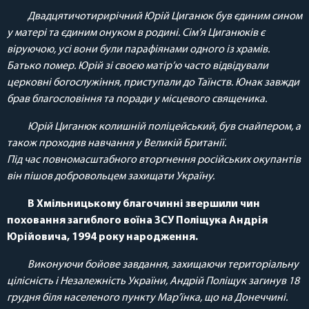
Двадцятичотирирічний Юрій Циганюк був єдиним сином
у матері та єдиним онуком в родині. Сім’я Циганюків є
віруючою, усі вони були парафіянами одного із храмів.
Батько помер. Юрій зі своєю матір’ю часто відвідували
церковні богослужіння, приступали до Таїнств. Юнак завжди
брав благословіння та поради у місцевого священика.
Юрій Циганюк колишній поліцейський, був снайпером, а
також проходив навчання у Великій Британії.
Під час повномасштабного вторгнення російських окупантів
він пішов добровольцем захищати Україну.
В Хмільницькому благочинні звершили чин
поховання загиблого воїна ЗСУ Поліщука Андрія
Юрійовича, 1994 року народження.
Виконуючи бойове завдання, захищаючи територіальну
цілісність і Незалежність України, Андрій Поліщук загинув 18
грудня біля населеного пункту Мар’їнка, що на Донеччині.