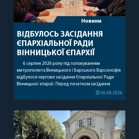
Новини
ВІДБУЛОСЬ ЗАСІДАННЯ
ЄПАРХІАЛЬНОЇ РАДИ
ВІННИЦЬКОЇ ЄПАРХІЇ
6 серпня 2026 року під головуванням
митрополита Вінницького і Барського Варсонофія
відбулося чергове засідання Єпархіальної Ради
Вінницької єпархії. Перед початком засідання
секретар Єпархіальної Ради від імені членів Ради
06.08.2026
привітав митрополита Варсонофія з днем
народження, яке архіпастир відзначив 1 серпня,
побажавши йому міцного здоров’я, Божої
допомоги, миру, духовної радості та
благословенних успіхів у подальшому
архіпастирському служінні. […]