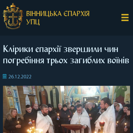
ВІННИЦЬКА ЄПАРХІЯ
УПЦ
Клірики єпархії звершили чин
погребіння трьох загиблих воїнів
26.12.2022