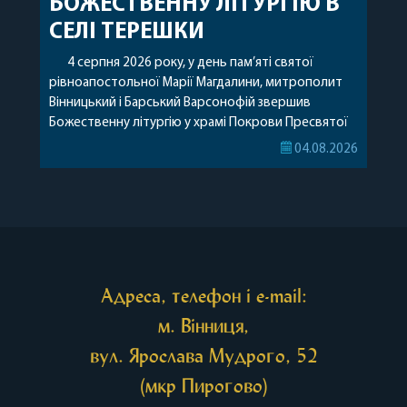
БОЖЕСТВЕННУ ЛІТУРГІЮ В
СЕЛІ ТЕРЕШКИ
4 серпня 2026 року, у день пам’яті святої
рівноапостольної Марії Магдалини, митрополит
Вінницький і Барський Варсонофій звершив
Божественну літургію у храмі Покрови Пресвятої
Богородиці села Терешки Барського благочиння.
04.08.2026
Перед початком богослужіння до храму була
принесена чудотворна ікона святої
рівноапостольної Марії Магдалини з часткою її
святих мощей, передана зі Святої Гори Афон.
Також для поклоніння вірянам […]
Адреса, телефон і e-mail:
м. Вінниця,
вул. Ярослава Мудрого, 52
(мкр Пирогово)