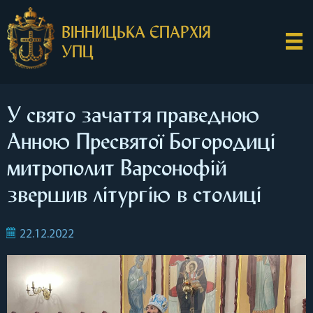
ВІННИЦЬКА ЄПАРХІЯ
УПЦ
У свято зачаття праведною
Анною Пресвятої Богородиці
митрополит Варсонофій
звершив літургію в столиці
22.12.2022