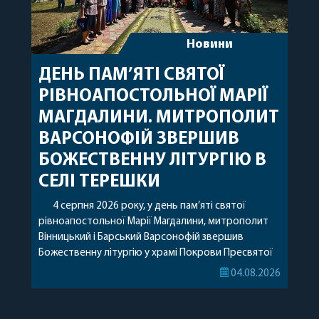
Новини
ДЕНЬ ПАМ’ЯТІ СВЯТОЇ
РІВНОАПОСТОЛЬНОЇ МАРІЇ
МАГДАЛИНИ. МИТРОПОЛИТ
ВАРСОНОФІЙ ЗВЕРШИВ
БОЖЕСТВЕННУ ЛІТУРГІЮ В
СЕЛІ ТЕРЕШКИ
4 серпня 2026 року, у день пам’яті святої
рівноапостольної Марії Магдалини, митрополит
Вінницький і Барський Варсонофій звершив
Божественну літургію у храмі Покрови Пресвятої
Богородиці села Терешки Барського благочиння.
04.08.2026
Перед початком богослужіння до храму була
принесена чудотворна ікона святої
рівноапостольної Марії Магдалини з часткою її