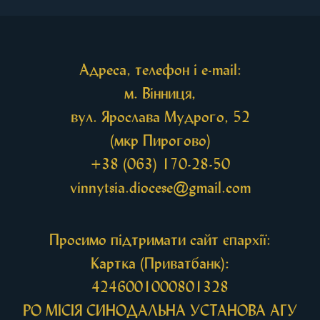
святих мощей, передана зі Святої Гори Афон.
Також для поклоніння вірянам […]
Адреса, телефон і e-mail:
м. Вінниця,
вул. Ярослава Мудрого, 52
(мкр Пирогово)
+38 (063) 170-28-50
vinnytsia.diocese@gmail.com
Просимо підтримати сайт єпархії:
Картка (Приватбанк):
4246001000801328
РО МIСIЯ СИНОДАЛЬНА УСТАНОВА АГУ