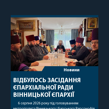
Новини
ВІДБУЛОСЬ ЗАСІДАННЯ
ЄПАРХІАЛЬНОЇ РАДИ
ВІННИЦЬКОЇ ЄПАРХІЇ
6 серпня 2026 року під головуванням
митрополита Вінницького і Барського Варсонофія