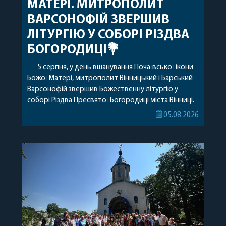
МАТЕРІ. МИТРОПОЛИТ
ВАРСОНОФІЙ ЗВЕРШИВ
ЛІТУРГІЮ У СОБОРІ РІЗДВА
БОГОРОДИЦІ💐
5 серпня, у день вшанування Почаївської ікони
Божої Матері, митрополит Вінницький і Барський
Варсонофій звершив Божественну літургію у
соборі Різдва Пресвятої Богородиці міста Вінниці.
Його Високопреосвященству співслужили
05.08.2026
секретар, духівник, благочинні, духовенство
Вінницької єпархії та гості з інших єпархій у
священному сані. Під час богослужіння підносилися
особливі молитви за мир в Україні, за воїнів, які
захищають […]