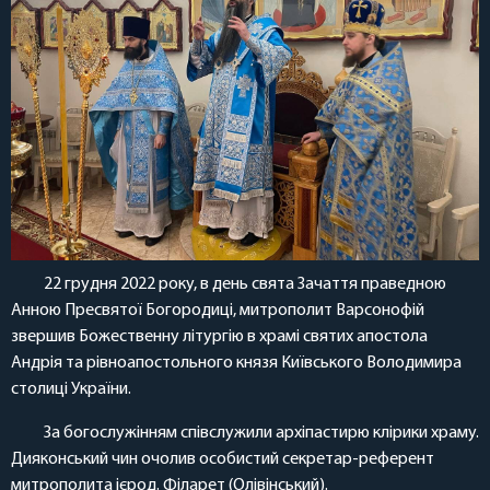
22 грудня 2022 року, в день свята Зачаття праведною
Анною Пресвятої Богородиці, митрополит Варсонофій
звершив Божественну літургію в храмі святих апостола
Андрія та рівноапостольного князя Київського Володимира
столиці України.
За богослужінням співслужили архіпастирю клірики храму.
Дияконський чин очолив особистий секретар-референт
митрополита ієрод. Філарет (Олівінський).