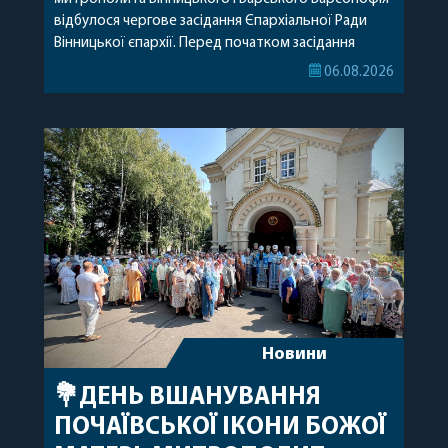
відбулося чергове засідання Єпархіальної Ради
Вінницької єпархії. Перед початком засідання
секретар Єпархіальної Ради від імені членів Ради
06.08.2026
привітав митрополита Варсонофія з днем
народження, яке архіпастир відзначив 1 серпня,
побажавши йому міцного здоров’я, Божої
допомоги, миру, духовної радості та
благословенних успіхів у подальшому
архіпастирському служінні. […]
Новини
💐ДЕНЬ ВШАНУВАННЯ
ПОЧАЇВСЬКОЇ ІКОНИ БОЖОЇ