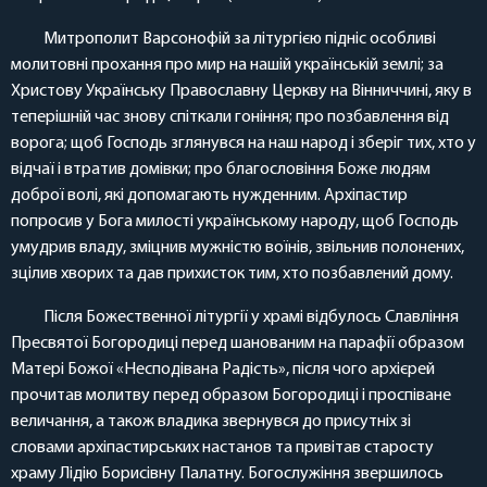
Митрополит Варсонофій за літургією підніс особливі
молитовні прохання про мир на нашій українській землі; за
Христову Українську Православну Церкву на Вінниччині, яку в
теперішній час знову спіткали гоніння; про позбавлення від
ворога; щоб Господь зглянувся на наш народ і зберіг тих, хто у
відчаї і втратив домівки; про благословіння Боже людям
доброї волі, які допомагають нужденним. Архіпастир
попросив у Бога милості українському народу, щоб Господь
умудрив владу, зміцнив мужністю воїнів, звільнив полонених,
зцілив хворих та дав прихисток тим, хто позбавлений дому.
Після Божественної літургії у храмі відбулось Славління
Пресвятої Богородиці перед шанованим на парафії образом
Матері Божої «Несподівана Радість», після чого архієрей
прочитав молитву перед образом Богородиці і проспіване
величання, а також владика звернувся до присутніх зі
словами архіпастирських настанов та привітав старосту
храму Лідію Борисівну Палатну. Богослужіння звершилось