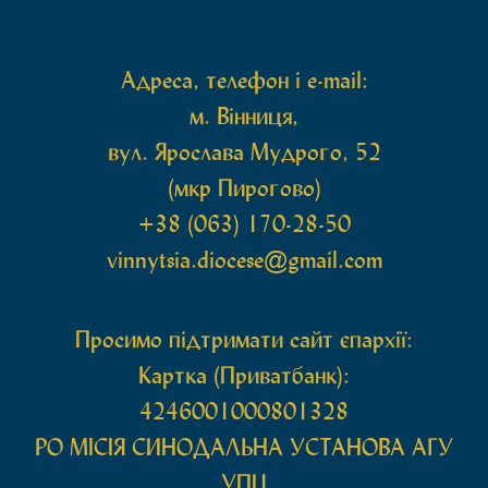
Також для поклоніння вірянам […]
Адреса, телефон і e-mail:
м. Вінниця,
вул. Ярослава Мудрого, 52
(мкр Пирогово)
+38 (063) 170-28-50
vinnytsia.diocese@gmail.com
Просимо підтримати сайт єпархії:
Картка (Приватбанк):
4246001000801328
РО МIСIЯ СИНОДАЛЬНА УСТАНОВА АГУ
УПЦ