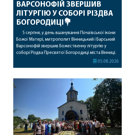
ВАРСОНОФІЙ ЗВЕРШИВ
ЛІТУРГІЮ У СОБОРІ РІЗДВА
БОГОРОДИЦІ💐
5 серпня, у день вшанування Почаївської ікони
Божої Матері, митрополит Вінницький і Барський
Варсонофій звершив Божественну літургію у
соборі Різдва Пресвятої Богородиці міста Вінниці.
Його Високопреосвященству співслужили
05.08.2026
секретар, духівник, благочинні, духовенство
Вінницької єпархії та гості з інших єпархій у
священному сані. Під час богослужіння підносилися
особливі молитви за мир в Україні, за воїнів, які
захищають […]