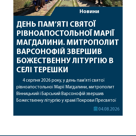
Новини
ДЕНЬ ПАМ’ЯТІ СВЯТОЇ
РІВНОАПОСТОЛЬНОЇ МАРІЇ
МАГДАЛИНИ. МИТРОПОЛИТ
ВАРСОНОФІЙ ЗВЕРШИВ
БОЖЕСТВЕННУ ЛІТУРГІЮ В
СЕЛІ ТЕРЕШКИ
4 серпня 2026 року, у день пам’яті святої
рівноапостольної Марії Магдалини, митрополит
Вінницький і Барський Варсонофій звершив
Божественну літургію у храмі Покрови Пресвятої
Богородиці села Терешки Барського благочиння.
04.08.2026
Перед початком богослужіння до храму була
принесена чудотворна ікона святої
рівноапостольної Марії Магдалини з часткою її
святих мощей, передана зі Святої Гори Афон.