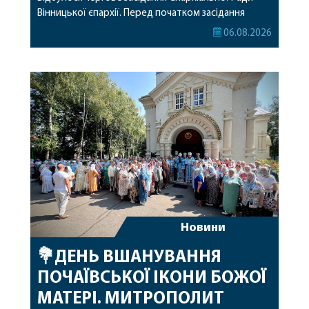
Вінницької єпархії. Перед початком засідання
секретар Єпархіальної Ради від імені членів Ради
06.08.2026
привітав митрополита Варсонофія з днем
народження, яке архіпастир відзначив 1 серпня,
побажавши йому міцного здоров’я, Божої
допомоги, миру, духовної радості та
благословенних успіхів у подальшому
архіпастирському служінні. […]
Новини
💐ДЕНЬ ВШАНУВАННЯ
ПОЧАЇВСЬКОЇ ІКОНИ БОЖОЇ
МАТЕРІ. МИТРОПОЛИТ