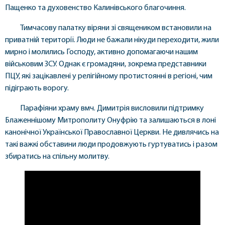
Пащенко та духовенство Калинівського благочиння.
Тимчасову палатку віряни зі священиком встановили на
приватній території. Люди не бажали нікуди переходити, жили
мирно і молились Господу, активно допомагаючи нашим
військовим ЗСУ. Однак є громадяни, зокрема представники
ПЦУ, які зацікавлені у релігійному протистоянні в регіоні, чим
підіграють ворогу.
Парафіяни храму вмч. Димитрія висловили підтримку
Блаженнішому Митрополиту Онуфрію та залишаються в лоні
канонічної Української Православної Церкви. Не дивлячись на
такі важкі обставини люди продовжують гуртуватись і разом
збиратись на спільну молитву.