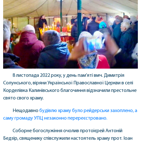
8 листопада 2022 року, у день пам’яті вмч. Димитрія
Солунського, віряни Української Православної Церкви в селі
Корделівка Калинівського благочиння відзначили престольне
свято свого храму.
Нещодавно
будівлю храму було рейдерськи захоплено, а
саму громаду УПЦ незаконно перереєстровано.
Соборне богослужіння очолив протоієрей Антоній
Бедзір, священику співслужили настоятель храму прот. Іоан