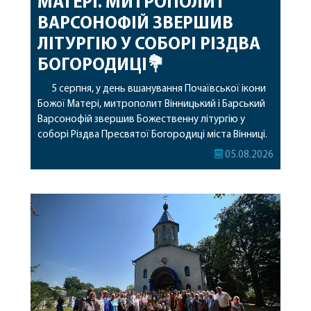
МАТЕРІ. МИТРОПОЛИТ
ВАРСОНОФІЙ ЗВЕРШИВ
ЛІТУРГІЮ У СОБОРІ РІЗДВА
БОГОРОДИЦІ💐
5 серпня, у день вшанування Почаївської ікони
Божої Матері, митрополит Вінницький і Барський
Варсонофій звершив Божественну літургію у
соборі Різдва Пресвятої Богородиці міста Вінниці.
Його Високопреосвященству співслужили
05.08.2026
секретар, духівник, благочинні, духовенство
Вінницької єпархії та гості з інших єпархій у
священному сані. Під час богослужіння підносилися
особливі молитви за мир в Україні, за воїнів, які
захищають […]