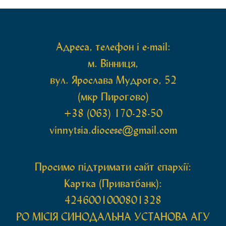
святих мощей, передана зі Святої Гори Афон.
Також для поклоніння вірянам […]
Адреса, телефон і e-mail:
м. Вінниця,
вул. Ярослава Мудрого, 52
(мкр Пирогово)
+38 (063) 170-28-50
vinnytsia.diocese@gmail.com
Просимо підтримати сайт єпархії:
Картка (Приватбанк):
4246001000801328
РО МIСIЯ СИНОДАЛЬНА УСТАНОВА АГУ