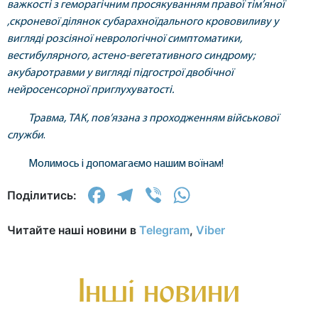
важкості з геморагічним просякуванням правої тім’яної
,скроневої ділянок субарахноїдального крововиливу у
вигляді розсіяної неврологічної симптоматики,
вестибулярного, астено-вегетативного синдрому;
акубаротравми у вигляді підгострої двобічної
нейросенсорної приглухуватості.
Травма, ТАК, пов’язана з проходженням військової
служби
.
Молимось і допомагаємо нашим воїнам!
Facebook
Telegram
Viber
WhatsApp
Поділитись:
Читайте наші новини в
Telegram
,
Viber
Інші новини