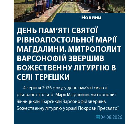
Новини
ДЕНЬ ПАМ’ЯТІ СВЯТОЇ
РІВНОАПОСТОЛЬНОЇ МАРІЇ
МАГДАЛИНИ. МИТРОПОЛИТ
ВАРСОНОФІЙ ЗВЕРШИВ
БОЖЕСТВЕННУ ЛІТУРГІЮ В
СЕЛІ ТЕРЕШКИ
4 серпня 2026 року, у день пам’яті святої
рівноапостольної Марії Магдалини, митрополит
Вінницький і Барський Варсонофій звершив
Божественну літургію у храмі Покрови Пресвятої
Богородиці села Терешки Барського благочиння.
04.08.2026
Перед початком богослужіння до храму була
принесена чудотворна ікона святої
рівноапостольної Марії Магдалини з часткою її