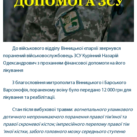
До вiйськового вiддiлу Вiнницької єпархії звернувся
поранений вiйськовослужбовець ЗСУ Курiнний Назарiй
Одександрович з проханням фiнансової допомоги на його
лiкування
З благословіння митрополита Вінницького і Барського
Варсонофiя, пораненому воїну було передано 12 000 грн для
лiкування та реабілiтацiї.
Стан після вибухової травми:
вогнепального уламкового
дотичного непроникаючого поранення правої тім’яної та
правої скроневої кісток; імпресійного перелому правої тім
‘яної кістки, забого головного мозку середнього ступеню