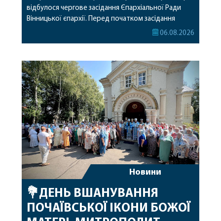
відбулося чергове засідання Єпархіальної Ради
Вінницької єпархії. Перед початком засідання
секретар Єпархіальної Ради від імені членів Ради
06.08.2026
привітав митрополита Варсонофія з днем
народження, яке архіпастир відзначив 1 серпня,
побажавши йому міцного здоров’я, Божої
допомоги, миру, духовної радості та
благословенних успіхів у подальшому
архіпастирському служінні. […]
Новини
💐ДЕНЬ ВШАНУВАННЯ
ПОЧАЇВСЬКОЇ ІКОНИ БОЖОЇ