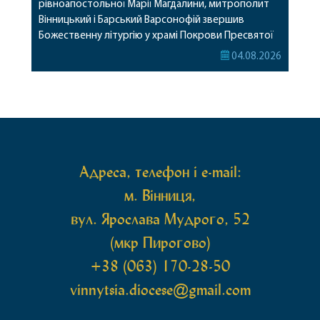
рівноапостольної Марії Магдалини, митрополит
Вінницький і Барський Варсонофій звершив
Божественну літургію у храмі Покрови Пресвятої
Богородиці села Терешки Барського благочиння.
04.08.2026
Перед початком богослужіння до храму була
принесена чудотворна ікона святої
рівноапостольної Марії Магдалини з часткою її
святих мощей, передана зі Святої Гори Афон.
Також для поклоніння вірянам […]
Адреса, телефон і e-mail:
м. Вінниця,
вул. Ярослава Мудрого, 52
(мкр Пирогово)
+38 (063) 170-28-50
vinnytsia.diocese@gmail.com