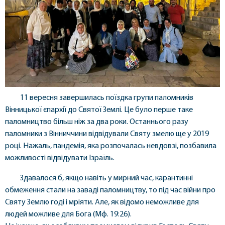
11 вересня завершилась поїздка групи паломників
Вінницької єпархії до Святої Землі. Це було перше таке
паломництво більш ніж за два роки. Останнього разу
паломники з Вінниччини відвідували Святу змелю ще у 2019
році. Нажаль, пандемія, яка розпочалась невдовзі, позбавила
можливості відвідувати Ізраїль.
Здавалося б, якщо навіть у мирний час, карантинні
обмеження стали на заваді паломництву, то під час війни про
Святу Землю годі і мріяти. Але, як відомо неможливе для
людей можливе для Бога (Мф. 19:26).