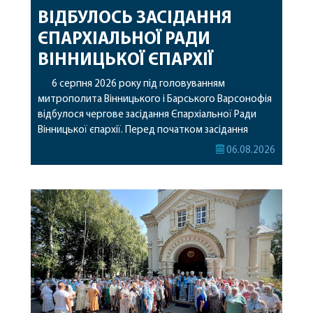
ВІДБУЛОСЬ ЗАСІДАННЯ
ЄПАРХІАЛЬНОЇ РАДИ
ВІННИЦЬКОЇ ЄПАРХІЇ
6 серпня 2026 року під головуванням
митрополита Вінницького і Барського Варсонофія
відбулося чергове засідання Єпархіальної Ради
Вінницької єпархії. Перед початком засідання
секретар Єпархіальної Ради від імені членів Ради
06.08.2026
привітав митрополита Варсонофія з днем
народження, яке архіпастир відзначив 1 серпня,
побажавши йому міцного здоров’я, Божої
допомоги, миру, духовної радості та
благословенних успіхів у подальшому
архіпастирському служінні. […]