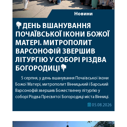
Новини
💐ДЕНЬ ВШАНУВАННЯ
ПОЧАЇВСЬКОЇ ІКОНИ БОЖОЇ
МАТЕРІ. МИТРОПОЛИТ
ВАРСОНОФІЙ ЗВЕРШИВ
ЛІТУРГІЮ У СОБОРІ РІЗДВА
БОГОРОДИЦІ💐
5 серпня, у день вшанування Почаївської ікони
Божої Матері, митрополит Вінницький і Барський
Варсонофій звершив Божественну літургію у
соборі Різдва Пресвятої Богородиці міста Вінниці.
Його Високопреосвященству співслужили
05.08.2026
секретар, духівник, благочинні, духовенство
Вінницької єпархії та гості з інших єпархій у
священному сані. Під час богослужіння підносилися