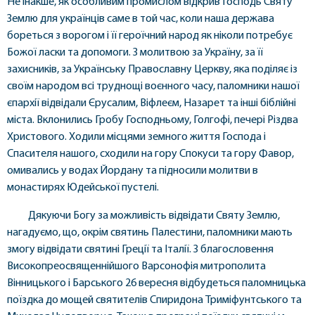
Не інакше, як особливим промислом відкрив Господь Святу
Землю для українців саме в той час, коли наша держава
бореться з ворогом і її героїчний народ як ніколи потребує
Божої ласки та допомоги. З молитвою за Україну, за її
захисників, за Українську Православну Церкву, яка поділяє із
своїм народом всі труднощі воєнного часу, паломники нашої
єпархії відвідали Єрусалим, Віфлеєм, Назарет та інші біблійні
міста. Вклонились Гробу Господньому, Голгофі, печері Різдва
Христового. Ходили місцями земного життя Господа і
Спасителя нашого, сходили на гору Спокуси та гору Фавор,
омивались у водах Йордану та підносили молитви в
монастирях Юдейської пустелі.
Дякуючи Богу за можливість відвідати Святу Землю,
нагадуємо, що, окрім святинь Палестини, паломники мають
змогу відвідати святині Греції та Італії. З благословення
Високопреосвященнійшого Варсонофія митрополита
Вінницького і Барського 26 вересня відбудеться паломницька
поїздка до мощей святителів Спиридона Триміфунтського та