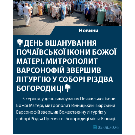
Новини
💐ДЕНЬ ВШАНУВАННЯ
ПОЧАЇВСЬКОЇ ІКОНИ БОЖОЇ
МАТЕРІ. МИТРОПОЛИТ
ВАРСОНОФІЙ ЗВЕРШИВ
ЛІТУРГІЮ У СОБОРІ РІЗДВА
БОГОРОДИЦІ💐
5 серпня, у день вшанування Почаївської ікони
Божої Матері, митрополит Вінницький і Барський
Варсонофій звершив Божественну літургію у
соборі Різдва Пресвятої Богородиці міста Вінниці.
Його Високопреосвященству співслужили
05.08.2026
секретар, духівник, благочинні, духовенство