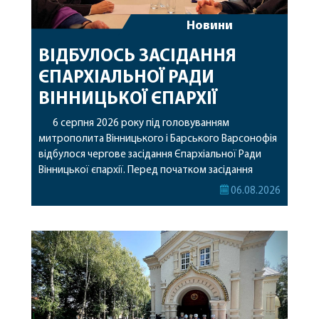
Новини
ВІДБУЛОСЬ ЗАСІДАННЯ
ЄПАРХІАЛЬНОЇ РАДИ
ВІННИЦЬКОЇ ЄПАРХІЇ
6 серпня 2026 року під головуванням
митрополита Вінницького і Барського Варсонофія
відбулося чергове засідання Єпархіальної Ради
Вінницької єпархії. Перед початком засідання
секретар Єпархіальної Ради від імені членів Ради
06.08.2026
привітав митрополита Варсонофія з днем
народження, яке архіпастир відзначив 1 серпня,
побажавши йому міцного здоров’я, Божої
допомоги, миру, духовної радості та
благословенних успіхів у подальшому
архіпастирському служінні. […]