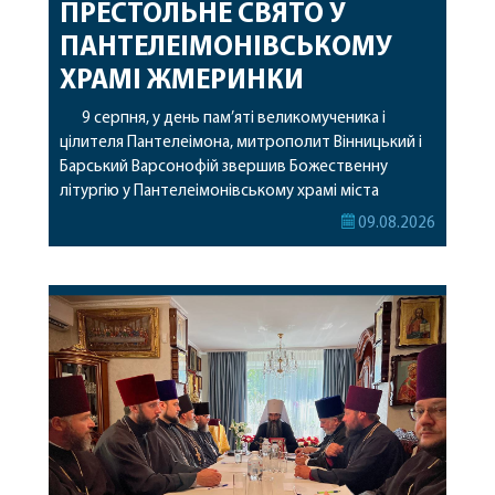
ПРЕСТОЛЬНЕ СВЯТО У
ПАНТЕЛЕІМОНІВСЬКОМУ
ХРАМІ ЖМЕРИНКИ
9 серпня, у день пам’яті великомученика і
цілителя Пантелеімона, митрополит Вінницький і
Барський Варсонофій звершив Божественну
літургію у Пантелеімонівському храмі міста
Жмеринки. Перед початком богослужіння
09.08.2026
архіпастир доставив до храму чудотворну ікону
святої рівноапостольної Марії Магдалини з
часткою її святих мощей. Митрополиту
Варсонофію співслужили секретар єпархії
архімандрит Єнох (Торак), благочинний
Жмеринського округу протоієрей Ярослав
Коромчевський, клірики […]