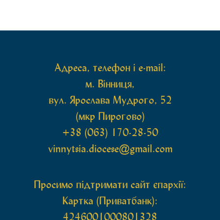
Вінницької єпархії та гості з інших єпархій у
священному сані. Під час богослужіння підносилися
особливі молитви за мир в Україні, за воїнів, які
захищають […]
Адреса, телефон і e-mail:
м. Вінниця,
вул. Ярослава Мудрого, 52
(мкр Пирогово)
+38 (063) 170-28-50
vinnytsia.diocese@gmail.com
Просимо підтримати сайт єпархії:
Картка (Приватбанк):
4246001000801328