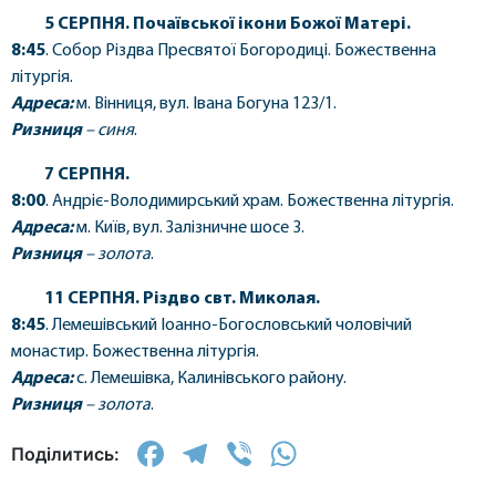
5 СЕРПНЯ. Почаївської ікони Божої Матері.
8:45
. Собор Різдва Пресвятої Богородиці. Божественна
літургія.
Адреса:
м. Вінниця, вул. Івана Богуна 123/1.
Ризниця
–
синя
.
7 СЕРПНЯ.
8:00
. Андріє-Володимирський храм. Божественна літургія.
Адреса:
м. Київ, вул. Залізничне шосе 3.
Ризниця
–
золота
.
11 СЕРПНЯ. Різдво свт. Миколая.
8:45
. Лемешівський Іоанно-Богословський чоловічий
монастир. Божественна літургія.
Адреса:
с. Лемешівка, Калинівського району.
Ризниця
–
золота
.
Facebook
Telegram
Viber
WhatsApp
Поділитись: