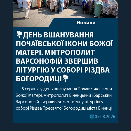
Новини
💐ДЕНЬ ВШАНУВАННЯ
ПОЧАЇВСЬКОЇ ІКОНИ БОЖОЇ
МАТЕРІ. МИТРОПОЛИТ
ВАРСОНОФІЙ ЗВЕРШИВ
ЛІТУРГІЮ У СОБОРІ РІЗДВА
БОГОРОДИЦІ💐
5 серпня, у день вшанування Почаївської ікони
Божої Матері, митрополит Вінницький і Барський
Варсонофій звершив Божественну літургію у
соборі Різдва Пресвятої Богородиці міста Вінниці.
Його Високопреосвященству співслужили
05.08.2026
секретар, духівник, благочинні, духовенство
Вінницької єпархії та гості з інших єпархій у