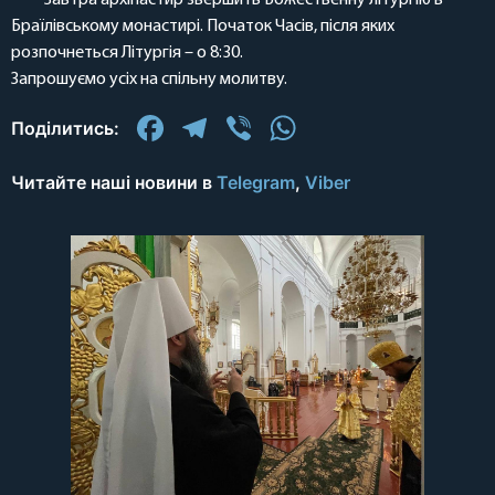
Завтра архіпастир звершить Божественну літургію в
Браїлівському монастирі. Початок Часів, після яких
розпочнеться Літургія – о 8:30.
Запрошуємо усіх на спільну молитву.
Facebook
Telegram
Viber
WhatsApp
Поділитись:
Читайте наші новини в
Telegram
,
Viber