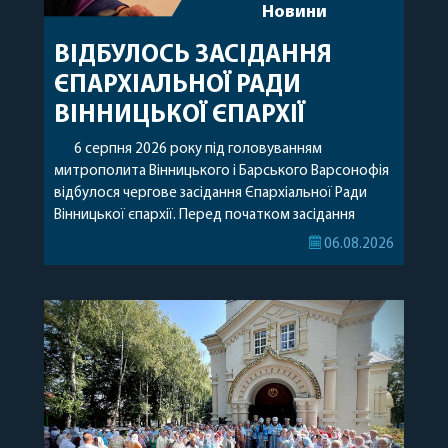
Новини
ВІДБУЛОСЬ ЗАСІДАННЯ
ЄПАРХІАЛЬНОЇ РАДИ
ВІННИЦЬКОЇ ЄПАРХІЇ
6 серпня 2026 року під головуванням
митрополита Вінницького і Барського Варсонофія
відбулося чергове засідання Єпархіальної Ради
Вінницької єпархії. Перед початком засідання
секретар Єпархіальної Ради від імені членів Ради
06.08.2026
привітав митрополита Варсонофія з днем
народження, яке архіпастир відзначив 1 серпня,
побажавши йому міцного здоров’я, Божої
допомоги, миру, духовної радості та
благословенних успіхів у подальшому
архіпастирському служінні. […]