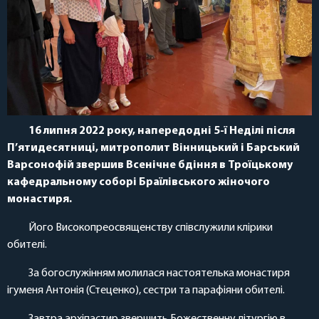
16 липня 2022 року, напередодні 5-ї Неділі після
П’ятидесятниці, митрополит Вінницький і Барський
Варсонофій звершив Всенічне бдіння в Троїцькому
кафедральному соборі Браїлівського жіночого
монастиря.
Його Високопреосвященству співслужили клірики
обителі.
За богослужінням молилася настоятелька монастиря
ігуменя Антонія (Стеценко), сестри та парафіяни обителі.