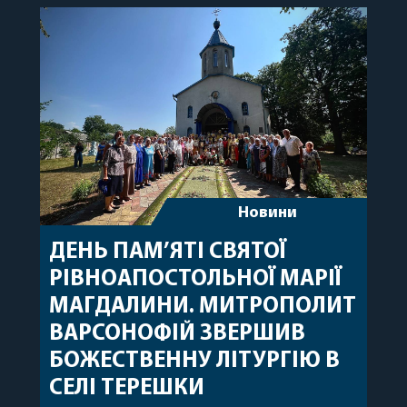
священному сані. Під час богослужіння підносилися
особливі молитви за мир в Україні, за воїнів, які
захищають […]
Новини
ДЕНЬ ПАМ’ЯТІ СВЯТОЇ
РІВНОАПОСТОЛЬНОЇ МАРІЇ
МАГДАЛИНИ. МИТРОПОЛИТ
ВАРСОНОФІЙ ЗВЕРШИВ
БОЖЕСТВЕННУ ЛІТУРГІЮ В
СЕЛІ ТЕРЕШКИ