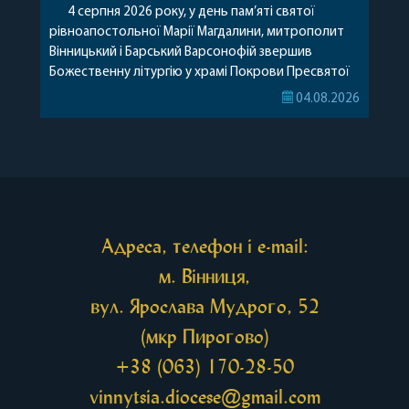
4 серпня 2026 року, у день пам’яті святої
рівноапостольної Марії Магдалини, митрополит
Вінницький і Барський Варсонофій звершив
Божественну літургію у храмі Покрови Пресвятої
Богородиці села Терешки Барського благочиння.
04.08.2026
Перед початком богослужіння до храму була
принесена чудотворна ікона святої
рівноапостольної Марії Магдалини з часткою її
святих мощей, передана зі Святої Гори Афон.
Також для поклоніння вірянам […]
Адреса, телефон і e-mail:
м. Вінниця,
вул. Ярослава Мудрого, 52
(мкр Пирогово)
+38 (063) 170-28-50
vinnytsia.diocese@gmail.com