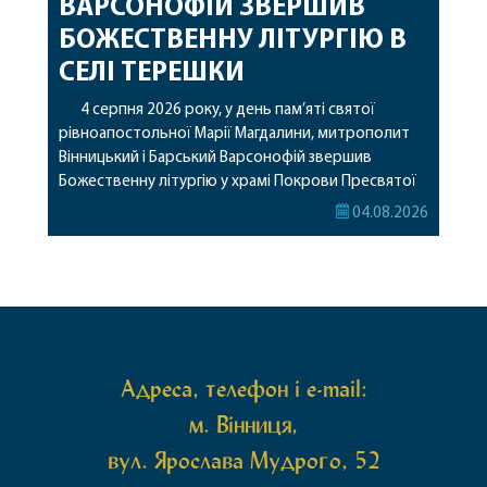
ВАРСОНОФІЙ ЗВЕРШИВ
БОЖЕСТВЕННУ ЛІТУРГІЮ В
СЕЛІ ТЕРЕШКИ
4 серпня 2026 року, у день пам’яті святої
рівноапостольної Марії Магдалини, митрополит
Вінницький і Барський Варсонофій звершив
Божественну літургію у храмі Покрови Пресвятої
Богородиці села Терешки Барського благочиння.
04.08.2026
Перед початком богослужіння до храму була
принесена чудотворна ікона святої
рівноапостольної Марії Магдалини з часткою її
святих мощей, передана зі Святої Гори Афон.
Також для поклоніння вірянам […]
Адреса, телефон і e-mail:
м. Вінниця,
вул. Ярослава Мудрого, 52