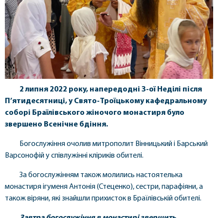
2 липня 2022 року, напередодні 3-ої Неділі після
П’ятидесятниці, у Свято-Троїцькому кафедральному
соборі Браїлівського жіночого монастиря було
звершено Всенічне бдіння.
Богослужіння очолив митрополит Вінницький і Барський
Варсонофій у співлужінні кліриків обителі.
За богослужінням також молились настоятелька
монастиря ігуменя Антонія (Стеценко), сестри, парафіяни, а
також віряни, які знайшли прихисток в Браїлівській обителі.