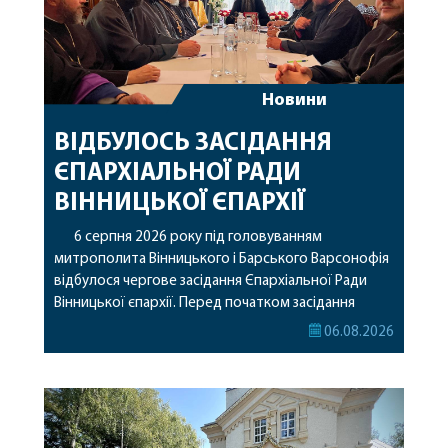
Новини
ВІДБУЛОСЬ ЗАСІДАННЯ
ЄПАРХІАЛЬНОЇ РАДИ
ВІННИЦЬКОЇ ЄПАРХІЇ
6 серпня 2026 року під головуванням
митрополита Вінницького і Барського Варсонофія
відбулося чергове засідання Єпархіальної Ради
Вінницької єпархії. Перед початком засідання
секретар Єпархіальної Ради від імені членів Ради
06.08.2026
привітав митрополита Варсонофія з днем
народження, яке архіпастир відзначив 1 серпня,
побажавши йому міцного здоров’я, Божої
допомоги, миру, духовної радості та
благословенних успіхів у подальшому