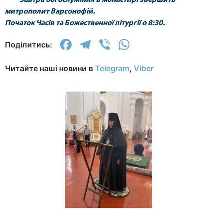
Завтра богослужіння в монастирі звершить
митрополит Варсонофій.
Початок Часів та Божественної літургії о 8:30.
Facebook
Telegram
Viber
WhatsApp
Поділитись:
Читайте наші новини в
Telegram
,
Viber