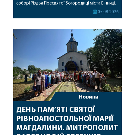
соборі Різдва Пресвятої Богородиці міста Вінниці.
Його Високопреосвященству співслужили
05.08.2026
секретар, духівник, благочинні, духовенство
Вінницької єпархії та гості з інших єпархій у
священному сані. Під час богослужіння підносилися
особливі молитви за мир в Україні, за воїнів, які
захищають […]
Новини
ДЕНЬ ПАМ’ЯТІ СВЯТОЇ
РІВНОАПОСТОЛЬНОЇ МАРІЇ
МАГДАЛИНИ. МИТРОПОЛИТ