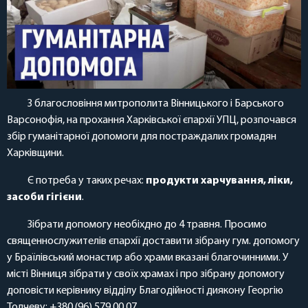
З благословіння митрополита Вінницького і Барського
Варсонофія, на прохання Харківської єпархії УПЦ, розпочався
збір гуманітарної допомоги для постраждалих громадян
Харківщини.
Є потреба у таких речах:
продукти харчування, ліки,
засоби гігієни
.
Зібрати допомогу необіхдно до 4 травня. Просимо
священнослужителів єпархії доставити зібрану гум. допомогу
у Браїлівський монастир або храми вказані благочинними. У
місті Вінниця зібрати у своїх храмах і про зібрану допомогу
доповісти керівнику відділу Благодійності диякону Георгію
Толчеву: +380 (96) 579 00 07