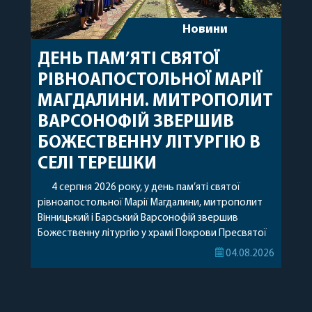
Новини
ДЕНЬ ПАМ’ЯТІ СВЯТОЇ
РІВНОАПОСТОЛЬНОЇ МАРІЇ
МАГДАЛИНИ. МИТРОПОЛИТ
ВАРСОНОФІЙ ЗВЕРШИВ
БОЖЕСТВЕННУ ЛІТУРГІЮ В
СЕЛІ ТЕРЕШКИ
4 серпня 2026 року, у день пам’яті святої
рівноапостольної Марії Магдалини, митрополит
Вінницький і Барський Варсонофій звершив
Божественну літургію у храмі Покрови Пресвятої
Богородиці села Терешки Барського благочиння.
04.08.2026
Перед початком богослужіння до храму була
принесена чудотворна ікона святої
рівноапостольної Марії Магдалини з часткою її
святих мощей, передана зі Святої Гори Афон.