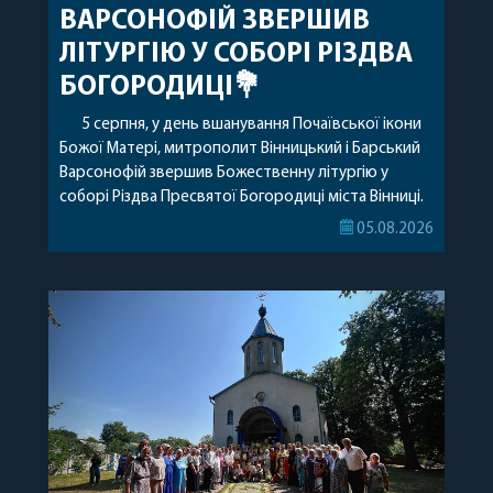
ВАРСОНОФІЙ ЗВЕРШИВ
ЛІТУРГІЮ У СОБОРІ РІЗДВА
БОГОРОДИЦІ💐
5 серпня, у день вшанування Почаївської ікони
Божої Матері, митрополит Вінницький і Барський
Варсонофій звершив Божественну літургію у
соборі Різдва Пресвятої Богородиці міста Вінниці.
Його Високопреосвященству співслужили
05.08.2026
секретар, духівник, благочинні, духовенство
Вінницької єпархії та гості з інших єпархій у
священному сані. Під час богослужіння підносилися
особливі молитви за мир в Україні, за воїнів, які
захищають […]