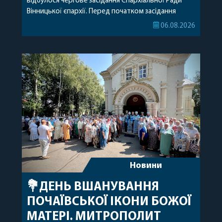
відбулося чергове засідання Єпархіальної Ради
Вінницької єпархії. Перед початком засідання
секретар Єпархіальної Ради від імені членів Ради
06.08.2026
привітав митрополита Варсонофія з днем
народження, яке архіпастир відзначив 1 серпня,
побажавши йому міцного здоров’я, Божої
допомоги, миру, духовної радості та
благословенних успіхів у подальшому
архіпастирському служінні. […]
Новини
💐ДЕНЬ ВШАНУВАННЯ
ПОЧАЇВСЬКОЇ ІКОНИ БОЖОЇ
МАТЕРІ. МИТРОПОЛИТ