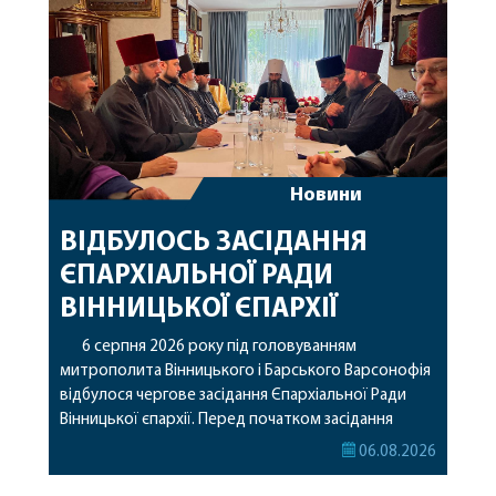
Новини
ВІДБУЛОСЬ ЗАСІДАННЯ
ЄПАРХІАЛЬНОЇ РАДИ
ВІННИЦЬКОЇ ЄПАРХІЇ
6 серпня 2026 року під головуванням
митрополита Вінницького і Барського Варсонофія
відбулося чергове засідання Єпархіальної Ради
Вінницької єпархії. Перед початком засідання
секретар Єпархіальної Ради від імені членів Ради
06.08.2026
привітав митрополита Варсонофія з днем
народження, яке архіпастир відзначив 1 серпня,