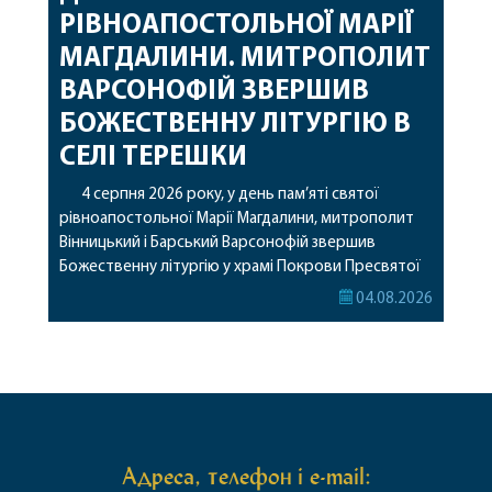
РІВНОАПОСТОЛЬНОЇ МАРІЇ
МАГДАЛИНИ. МИТРОПОЛИТ
ВАРСОНОФІЙ ЗВЕРШИВ
БОЖЕСТВЕННУ ЛІТУРГІЮ В
СЕЛІ ТЕРЕШКИ
4 серпня 2026 року, у день пам’яті святої
рівноапостольної Марії Магдалини, митрополит
Вінницький і Барський Варсонофій звершив
Божественну літургію у храмі Покрови Пресвятої
Богородиці села Терешки Барського благочиння.
04.08.2026
Перед початком богослужіння до храму була
принесена чудотворна ікона святої
рівноапостольної Марії Магдалини з часткою її
святих мощей, передана зі Святої Гори Афон.
Також для поклоніння вірянам […]
Адреса, телефон і e-mail: