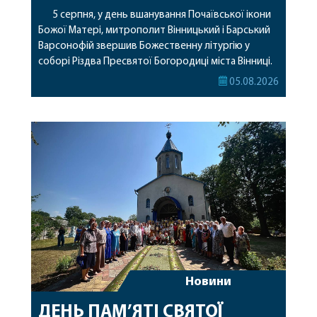
5 серпня, у день вшанування Почаївської ікони
Божої Матері, митрополит Вінницький і Барський
Варсонофій звершив Божественну літургію у
соборі Різдва Пресвятої Богородиці міста Вінниці.
Його Високопреосвященству співслужили
05.08.2026
секретар, духівник, благочинні, духовенство
Вінницької єпархії та гості з інших єпархій у
священному сані. Під час богослужіння підносилися
особливі молитви за мир в Україні, за воїнів, які
захищають […]
Новини
ДЕНЬ ПАМ’ЯТІ СВЯТОЇ