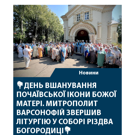
побажавши йому міцного здоров’я, Божої
допомоги, миру, духовної радості та
благословенних успіхів у подальшому
архіпастирському служінні. […]
Новини
💐ДЕНЬ ВШАНУВАННЯ
ПОЧАЇВСЬКОЇ ІКОНИ БОЖОЇ
МАТЕРІ. МИТРОПОЛИТ
ВАРСОНОФІЙ ЗВЕРШИВ
ЛІТУРГІЮ У СОБОРІ РІЗДВА
БОГОРОДИЦІ💐