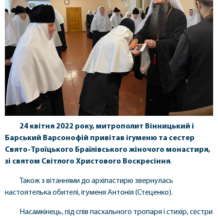
24 квітня 2022 року, митрополит Вінницький і
Барський Варсонофій привітав ігуменю та сестер
Свято-Троїцького Браїлівського жіночого монастиря,
зі святом Світлого Христового Воскресіння
.
Також з вітаннями до архіпастирю звернулась
настоятелька обителі, ігуменя Антонія (Стеценко).
Насамкінець, під спів пасхального тропаря і стихір, сестри