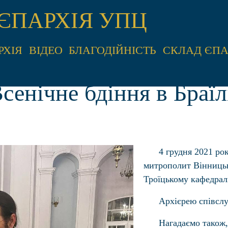
ЄПАРХІЯ УПЦ
РХІЯ
ВІДЕО
БЛАГОДІЙНІСТЬ
СКЛАД ЄПА
сенічне бдіння в Браїл
4 грудня 2021 рок
митрополит Вінницьк
Троїцькому кафедрал
Архієрею співслу
Нагадаємо також,