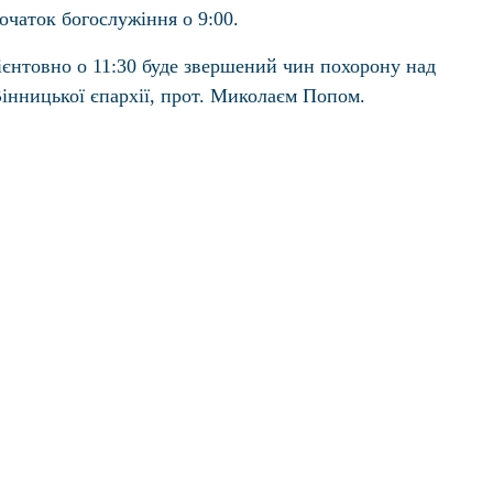
очаток богослужіння о 9:00.
орієнтовно о 11:30 буде звершений чин похорону над
інницької єпархії, прот. Миколаєм Попом.