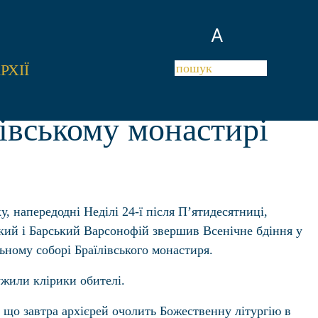
A
РХІЇ
івському монастирі
у, напередодні Неділі 24-ї після П’ятидесятниці,
ий і Барський Варсонофій звершив Всенічне бдіння у
ьному соборі Браїлівського монастиря.
жили клірики обителі.
 що завтра архієрей очолить Божественну літургію в