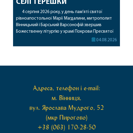
СЕЛІ ТЕРЕШКИ
4 серпня 2026 року, у день пам’яті святої
рівноапостольної Марії Магдалини, митрополит
Вінницький і Барський Варсонофій звершив
Божественну літургію у храмі Покрови Пресвятої
Богородиці села Терешки Барського благочиння.
04.08.2026
Перед початком богослужіння до храму була
принесена чудотворна ікона святої
рівноапостольної Марії Магдалини з часткою її
святих мощей, передана зі Святої Гори Афон.
Також для поклоніння вірянам […]
Адреса, телефон і e-mail:
м. Вінниця,
вул. Ярослава Мудрого, 52
(мкр Пирогово)
+38 (063) 170-28-50