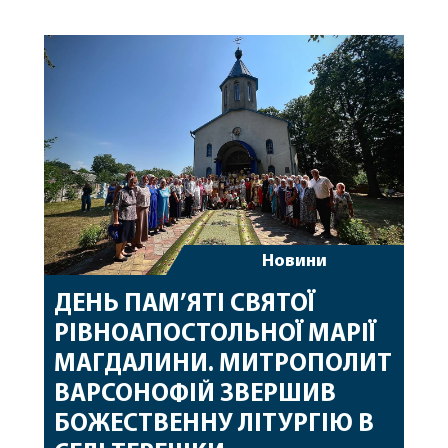
Вінницької єпархії та гості з інших єпархій у
священному сані. Під час богослужіння підносилися
особливі молитви за мир в Україні, за воїнів, які
захищають […]
Новини
ДЕНЬ ПАМ’ЯТІ СВЯТОЇ
РІВНОАПОСТОЛЬНОЇ МАРІЇ
МАГДАЛИНИ. МИТРОПОЛИТ
ВАРСОНОФІЙ ЗВЕРШИВ
БОЖЕСТВЕННУ ЛІТУРГІЮ В