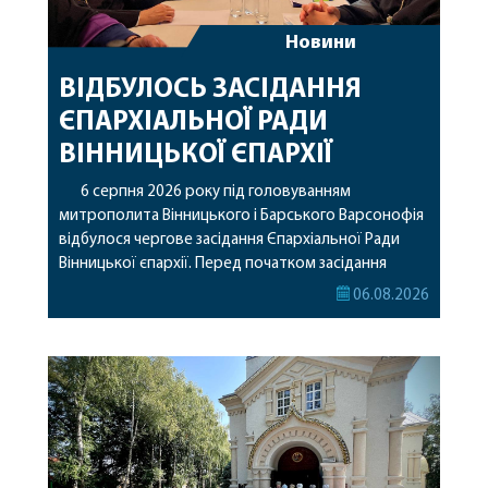
Новини
ВІДБУЛОСЬ ЗАСІДАННЯ
ЄПАРХІАЛЬНОЇ РАДИ
ВІННИЦЬКОЇ ЄПАРХІЇ
6 серпня 2026 року під головуванням
митрополита Вінницького і Барського Варсонофія
відбулося чергове засідання Єпархіальної Ради
Вінницької єпархії. Перед початком засідання
секретар Єпархіальної Ради від імені членів Ради
06.08.2026
привітав митрополита Варсонофія з днем
народження, яке архіпастир відзначив 1 серпня,
побажавши йому міцного здоров’я, Божої
допомоги, миру, духовної радості та
благословенних успіхів у подальшому
архіпастирському служінні. […]