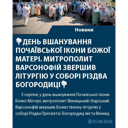
Новини
💐ДЕНЬ ВШАНУВАННЯ
ПОЧАЇВСЬКОЇ ІКОНИ БОЖОЇ
МАТЕРІ. МИТРОПОЛИТ
ВАРСОНОФІЙ ЗВЕРШИВ
ЛІТУРГІЮ У СОБОРІ РІЗДВА
БОГОРОДИЦІ💐
5 серпня, у день вшанування Почаївської ікони
Божої Матері, митрополит Вінницький і Барський
Варсонофій звершив Божественну літургію у
соборі Різдва Пресвятої Богородиці міста Вінниці.
Його Високопреосвященству співслужили
05.08.2026
секретар, духівник, благочинні, духовенство