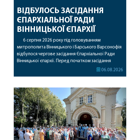
ВІДБУЛОСЬ ЗАСІДАННЯ
ЄПАРХІАЛЬНОЇ РАДИ
ВІННИЦЬКОЇ ЄПАРХІЇ
6 серпня 2026 року під головуванням
митрополита Вінницького і Барського Варсонофія
відбулося чергове засідання Єпархіальної Ради
Вінницької єпархії. Перед початком засідання
секретар Єпархіальної Ради від імені членів Ради
06.08.2026
привітав митрополита Варсонофія з днем
народження, яке архіпастир відзначив 1 серпня,
побажавши йому міцного здоров’я, Божої
допомоги, миру, духовної радості та
благословенних успіхів у подальшому
архіпастирському служінні. […]