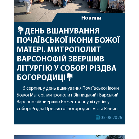
Новини
💐ДЕНЬ ВШАНУВАННЯ
ПОЧАЇВСЬКОЇ ІКОНИ БОЖОЇ
МАТЕРІ. МИТРОПОЛИТ
ВАРСОНОФІЙ ЗВЕРШИВ
ЛІТУРГІЮ У СОБОРІ РІЗДВА
БОГОРОДИЦІ💐
5 серпня, у день вшанування Почаївської ікони
Божої Матері, митрополит Вінницький і Барський
Варсонофій звершив Божественну літургію у
соборі Різдва Пресвятої Богородиці міста Вінниці.
Його Високопреосвященству співслужили
05.08.2026
секретар, духівник, благочинні, духовенство
Вінницької єпархії та гості з інших єпархій у
священному сані. Під час богослужіння підносилися