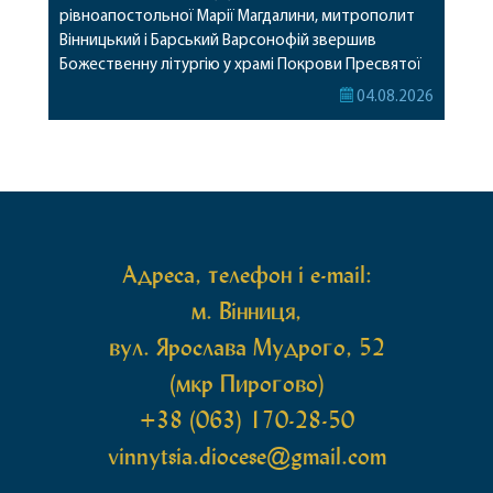
рівноапостольної Марії Магдалини, митрополит
Вінницький і Барський Варсонофій звершив
Божественну літургію у храмі Покрови Пресвятої
Богородиці села Терешки Барського благочиння.
04.08.2026
Перед початком богослужіння до храму була
принесена чудотворна ікона святої
рівноапостольної Марії Магдалини з часткою її
святих мощей, передана зі Святої Гори Афон.
Також для поклоніння вірянам […]
Адреса, телефон і e-mail:
м. Вінниця,
вул. Ярослава Мудрого, 52
(мкр Пирогово)
+38 (063) 170-28-50
vinnytsia.diocese@gmail.com