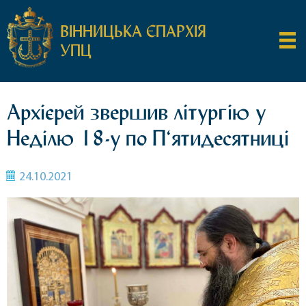
ВІННИЦЬКА ЄПАРХІЯ
УПЦ
Архієрей звершив літургію у
Неділю 18-у по П‘ятидесятниці
24.10.2021