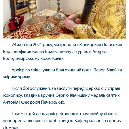
24 жовтня 2021 року, митрополит Вінницький і Барський
Варсонофій звершив Божественну літургію в Андріє-
Володимирському храмі Києва.
Архієрею співслужили благочинний прот. Павел Білий та
клірики храму.
Після богослужіння, за заслуги перед Церквою у справі
іконопису, владика вручив Сергію Ільчишину медаль святих
Антонія і Феодосія Печерських.
Також в цей день архієрей звершив заупокійну літію за
новопреставленою співробітницею Кафедрального собору
Домною.