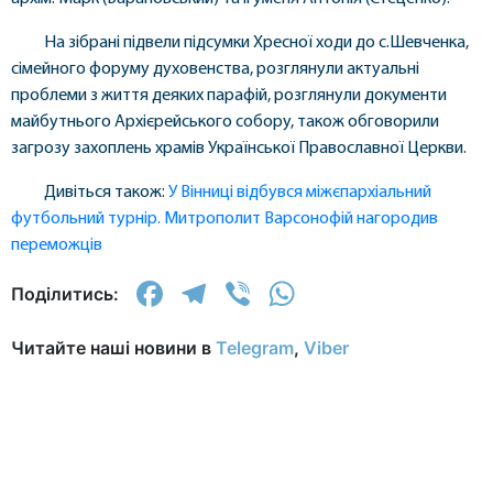
На зібрані підвели підсумки Хресної ходи до с.Шевченка,
сімейного форуму духовенства, розглянули актуальні
проблеми з життя деяких парафій, розглянули документи
майбутнього Архієрейського собору, також обговорили
загрозу захоплень храмів Української Православної Церкви.
Дивіться також:
У Вінниці відбувся міжєпархіальний
футбольний турнір. Митрополит Варсонофій нагородив
переможців
Facebook
Telegram
Viber
WhatsApp
Поділитись:
Читайте наші новини в
Telegram
,
Viber