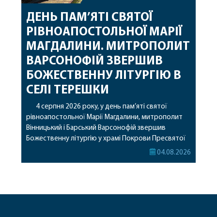
ДЕНЬ ПАМ’ЯТІ СВЯТОЇ
РІВНОАПОСТОЛЬНОЇ МАРІЇ
МАГДАЛИНИ. МИТРОПОЛИТ
ВАРСОНОФІЙ ЗВЕРШИВ
БОЖЕСТВЕННУ ЛІТУРГІЮ В
СЕЛІ ТЕРЕШКИ
4 серпня 2026 року, у день пам’яті святої
рівноапостольної Марії Магдалини, митрополит
Вінницький і Барський Варсонофій звершив
Божественну літургію у храмі Покрови Пресвятої
Богородиці села Терешки Барського благочиння.
04.08.2026
Перед початком богослужіння до храму була
принесена чудотворна ікона святої
рівноапостольної Марії Магдалини з часткою її
святих мощей, передана зі Святої Гори Афон.
Також для поклоніння вірянам […]