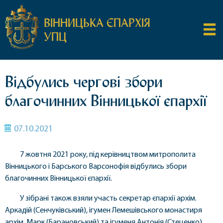
ВІННИЦЬКА ЄПАРХІЯ
УПЦ
Відбулись чергові збори
благочинних Вінницької єпархії
07.10.2021
7 жовтня 2021 року, під керівництвом митрополита
Вінницького і Барського Варсонофія відбулись збори
благочинних Вінницької єпархії.
У зібрані також взяли участь секретар єпархії архім.
Аркадій (Сенчуківський), ігумен Лемешівського монастиря
архім. Марк (Барановський) та ігуменя Антонія (Стеценко).