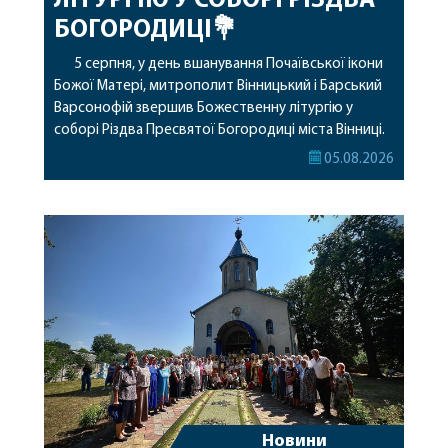
ЛІТУРГІЮ У СОБОРІ РІЗДВА
БОГОРОДИЦІ💐
5 серпня, у день вшанування Почаївської ікони
Божої Матері, митрополит Вінницький і Барський
Варсонофій звершив Божественну літургію у
соборі Різдва Пресвятої Богородиці міста Вінниці.
Його Високопреосвященству співслужили
05.08.2026
секретар, духівник, благочинні, духовенство
Вінницької єпархії та гості з інших єпархій у
священному сані. Під час богослужіння підносилися
особливі молитви за мир в Україні, за воїнів, які
захищають […]
Новини