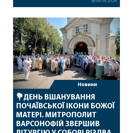
06.08.2026
привітав митрополита Варсонофія з днем
народження, яке архіпастир відзначив 1 серпня,
побажавши йому міцного здоров’я, Божої
допомоги, миру, духовної радості та
благословенних успіхів у подальшому
архіпастирському служінні. […]
Новини
💐ДЕНЬ ВШАНУВАННЯ
ПОЧАЇВСЬКОЇ ІКОНИ БОЖОЇ
МАТЕРІ. МИТРОПОЛИТ
ВАРСОНОФІЙ ЗВЕРШИВ