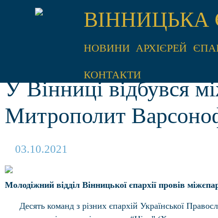
ВІННИЦЬКА 
НОВИНИ
АРХІЄРЕЙ
ЄПА
КОНТАКТИ
У Вінниці відбувся м
Митрополит Варсоноф
03.10.2021
Молодіжний відділ Вінницької єпархії провів міжєпа
Десять команд з різних єпархій Української Правос