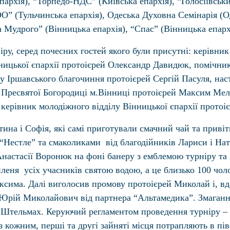
епархія), “Торпедо-НДС” (Київська епархія), “Голосіївсь
” (Тульчинська епархія), Одеська Духовна Семінарія (Од
а Мудрого” (Вінницька епархія), “Спас” (Вінницька епарх
іру, серед почесних гостей якого були присутні: керівник
ицької єпархії протоієрей Олександр Давидюк, помічник 
у Іршавського благочиння протоієрей Сергій Пасуля, на
а Пресвятої Богородиці м.Вінниці протоієрей Максим Мел
а керівник молодіжного відділу Вінницької єпархії прото
тина і Софія, які самі приготували смачний чай та приві
“Нестле” та смаколиками від благодійників Лариси і Нат
Анастасії Воронюк на фоні банеру з емблемою турніру та
пленя усіх учасників святою водою, а це близько 100 чол
аксима. Далі виголосив промову протоієрей Миколай і, вд
 Юрій Миколайович від партнера “Альтамедика”. Змаганн
iй Штельмах. Керуючий регламентом проведення турніру –
в з кожним, першi та другi зайнятi мiсця потрапляють в п