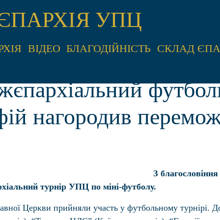
ЄПАРХІЯ УПЦ
РХІЯ
ВІДЕО
БЛАГОДІЙНІСТЬ
СКЛАД ЄПА
іжєпархіальний футбол
ій нагородив перемож
З благословіння
рхіальний турнір УПЦ по міні-футболу.
лавної Церкви прийняли участь у футбольному турнірі. До