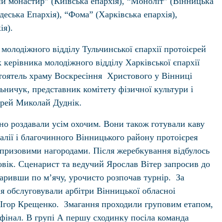
кий монастир” (Київська епархія), “Моноліт” (Вінницька
еська Епархія), “Фома” (Харківська епархія),
ія).
 молодіжного відділу Тульчинської єпархії протоієрей
керівника молодіжного відділу Харківської єпархії
стоятель храму Воскресіння Христового у Вінниці
ьничук, представник комітету фізичної культури і
ієрей Миколай Дуднік.
тно роздавали усім охочим. Вони також готували каву
алії і благочинного Вінницького району протоієрея
 призовими нагородами. Після жеребкування відбулось
овік. Сценарист та ведучий Ярослав Вітер запросив до
аривши по м’ячу, урочисто розпочав турнір. За
я обслуговували арбiтри Вiнницької обласноi
 Ігор Крещенко. Змагання проходили груповим етапом,
iвфiнал. В групi А першу сходинку посiла команда