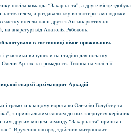
нку посiла команда “Закарпаття”, а друге мiсце здобула
з настоятелем, а роздавали їжу волонтери з молодіжки
ою частку внесли наші друзі з Антинаркотичної
, на апаратурі від Анатолія Рябоконь.
 облаштували в гостинниці нічне проживання.
ей і учасники вирушили на стадіон для початку
 Олени Артюх та громади св. Тихона на чолі з її
ицької єпархії архімандрит Аркадій
аки і грамоти кращому воротарю Олексію Голубєву та
ка”, з привітальним словом до них звернувся керівник
чесним другим місцем команду “Закарпаття” привітав
Спас”. Вручення нагород здійснив митрополит