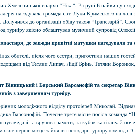
тив Хмельницькоi епархiї “Нiка”. В групi Б найвищу сходи
лерія нагодувала громада свт. Луки Кримського на чолі 
 Долучився до організації обіду також “Трапезарій”. Св
ріод турніру якісно облаштував музичний супровід Олексій
монастиря, де завжди привітні матушки нагодували та
тінах обителі, після чого сестри, пригостили наших гост
лодощами від Тетяни Липач, Лідії Брінь, Тетяни Воронюк,
т Вінницький і Барський Варсанофій та секретар Вінн
ників з завершенням турніру.
ерівник молодіжного відділу протоієрей Миколай. Відзн
ка Варсонофій. Почесне третє місце посіла команда “Ні
ягнув медалі та вручив грамоти, та кубок капітану. З по
еможне перше місце зайняли господарі турніру команда “