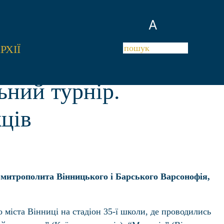
A
РХІЇ
ьний турнір.
ців
 митрополита Вінницького і Барського Варсонофія,
 міста Вінниці на стадіон 35-ї школи, де проводились