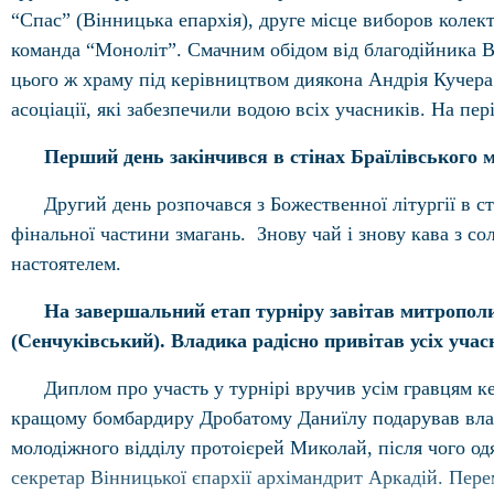
“Спас” (Вiнницька епархiя), друге мiсце виборов колек
команда “Моноліт”. Смачним обідом від благодійника Ва
цього ж храму під керівництвом диякона Андрія Кучера.
асоціації, які забезпечили водою всіх учасників. На пе
Перший день закінчився в стінах Браїлівського 
Другий день розпочався з Божественної літургії в с
фінальної частини змагань. Знову чай і знову кава з со
настоятелем.
На завершальний етап турніру завітав митрополи
(Сенчуківський). Владика радісно привітав усіх учас
Диплом про участь у турнірі вручив усім гравцям к
кращому бомбардиру Дробатому Даниїлу подарував влади
молодіжного відділу протоієрей Миколай, після чого од
секретар Вінницької єпархії архімандрит Аркадій. Пер