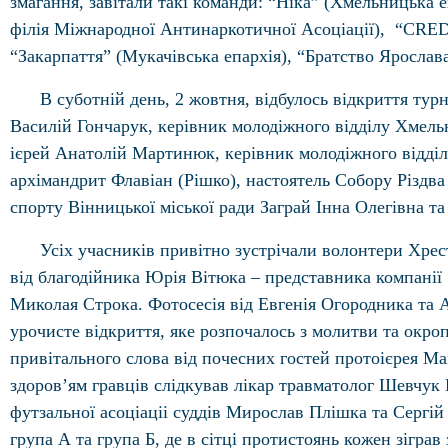
змагання, завітали такі команди: “Ніка” (Хмельницька 
філія Міжнародної Антинаркотичної Асоціації), “CREDO
“Закарпаття” (Мукачівська епархія), “Братство Ярослав
В суботній день, 2 жовтня, відбулось відкриття турн
Василій Гончарук, керівник молодіжного відділу Хмельн
ієрей Анатолій Мартинюк, керівник молодіжного відділ
архімандрит Флавіан (Рішко), настоятель Собору Різдв
спорту Вінницької міської ради Заграй Інна Олегівна т
Усіх учасників привітно зустрічали волонтери Хрес
від благодійника Юрія Вітюка – представника компанії 
Миколая Строка. Фотосесія від Евгенія Огородника та 
урочисте відкриття, яке розпочалось з молитви та окро
привітального слова від почесних гостей протоієрея М
здоров’ям гравців слідкував лікар травматолог Шевчук
футзальної асоцiацii суддiв Мирослав Плiшка та Серг
група А та група Б, де в сiтцi протистоянь кожен зiгра