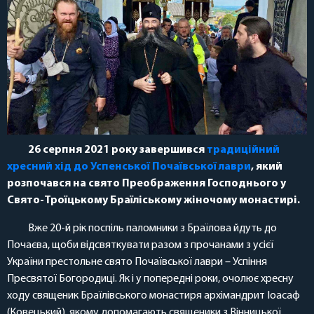
26 серпня 2021 року завершився
традиційний
хресний хід до Успенської Почаївської лаври
, який
розпочався на свято Преображення Господнього у
Свято-Троїцькому Браїліському жіночому монастирі.
Вже 20-й рік поспіль паломники з Браїлова йдуть до
Почаєва, щоби відсвяткувати разом з прочанами з усієї
України престольне свято Почаївської лаври – Успіння
Пресвятої Богородиці. Як і у попередні роки, очолює хресну
ходу священик Браїлівського монастиря архімандрит Іоасаф
(Ковецький), якому допомагають священики з Вінницької