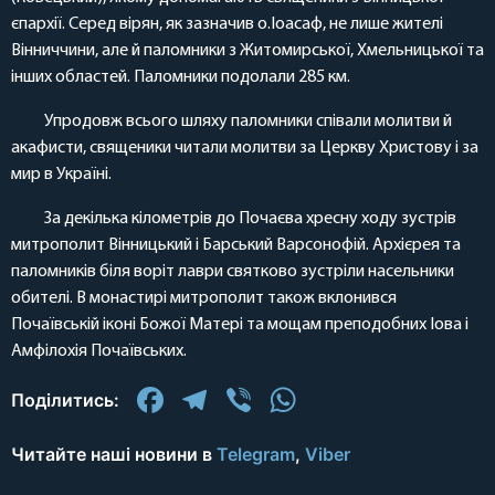
єпархії. Серед вірян, як зазначив о.Іоасаф, не лише жителі
Вінниччини, але й паломники з Житомирської, Хмельницької та
інших областей. Паломники подолали 285 км.
Упродовж всього шляху паломники співали молитви й
акафисти, священики читали молитви за Церкву Христову і за
мир в Україні.
За декілька кілометрів до Почаєва хресну ходу зустрів
митрополит Вінницький і Барський Варсонофій. Архієрея та
паломників біля воріт лаври святково зустріли насельники
обителі. В монастирі митрополит також вклонився
Почаївській іконі Божої Матері та мощам преподобних Іова і
Амфілохія Почаївських.
Facebook
Telegram
Viber
WhatsApp
Поділитись:
Читайте наші новини в
Telegram
,
Viber