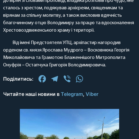
до вірян зі словами проповіді, владика розповів про чудо, яке
сталось з хрестом, подякував архієреям, священикам та
вірянам за спільну молитву, а також висловив вдячність
благочинному отцю Володимиру за працю та вдосконалення
Хрестовоздвиженського храму і території.
Від імені Предстоятеля УПЦ, архіпастир нагородив
орденом св. князя Ярослава Мудрого – Восковнюка Георгія
Миколайовича та Грамотою Блаженнішого Митрополита
Онуфрія – Остапчука Григорія Володимировича.
Facebook
Telegram
Viber
WhatsApp
Поділитись:
Читайте наші новини в
Telegram
,
Viber