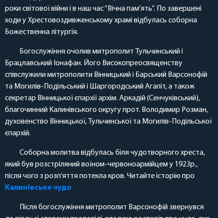
роки світової війни і в наш час “Вічна пам’ять”. По завершені
ходи у Хрестовоздивженському храмі відбулась соборна
Божественна літургія.
Богослужіння очолив митрополит Тульчинський і
Брацлавський Іонафан. Його Високопреосвященству
співслужили митрополити Вінницький і Барський Варсонофій
та Могилів-Подільський і Шаргородський Агапіт, а також
секретар Вінницької єпархії архім. Аркадій (Сенчуківський),
благочинний Калинівського округу прот. Володимир Розман,
духовенство Вінницької, Тульчинської та Могилів-Подільської
єпархій.
Соборна молитва відбулась біля чудотворного хреста,
який був розстріляний воїном-червоноармійцем у 1923р.,
після чого з розп‘яття потекла кров. Читайте історію про
Калинівське чудо
Після богослужіння митрополит Варсонофій звернувся