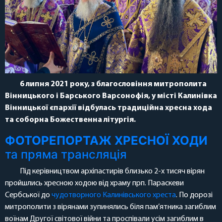
6 липня 2021 року, з благословіння митрополита
Вінницького і Барського Варсонофія, у місті Калинівка
Вінницької єпархії відбулась традиційна хресна хода
та соборна Божественна літургія.
ФОТОРЕПОРТАЖ ХРЕСНОЇ ХО
ДИ
та пряма трансляція
Під керівництвом архіпастирів близько 2-х тисяч вірян
пройшлись хресною ходою від храму прп. Параскеви
Сербської до
чудотворного Калинівського хреста
. По дорозі
митрополити з вірянами зупинялись біля пам’ятника загиблим
воїнам Другої світової війни та проспівали усім загиблим в