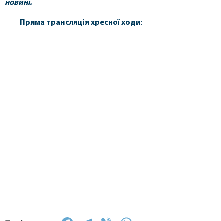
новині.
Пряма трансляція хресної ходи
: