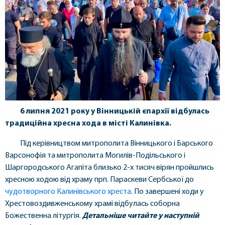
6 липня 2021 року у Вінницькій єпархії відбулась
традиційна хресна хода в місті Калинівка.
Під керівництвом митрополита Вінницького і Барського
Варсонофія та митрополита Могилів-Подільського і
Шаргородського Агапіта близько 2-х тисяч вірян пройшлись
хресною ходою від храму прп. Параскеви Сербської до
чудотворного Калинівського хреста
. По завершені ходи у
Хрестовоздивженському храмі відбулась соборна
Божественна літургія.
Детальніше читайте у наступній