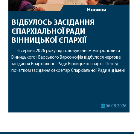
Новини
ВІДБУЛОСЬ ЗАСІДАННЯ
ЄПАРХІАЛЬНОЇ РАДИ
ВІННИЦЬКОЇ ЄПАРХІЇ
6 серпня 2026 року під головуванням митрополита
Вінницького і Барського Варсонофія відбулося чергове
засідання Єпархіальної Ради Вінницької єпархії. Перед
початком засідання секретар Єпархіальної Ради від імені
членів Ради привітав митрополита Варсонофія з днем
народження, яке архіпастир відзначив 1 серпня,
побажавши йому міцного здоров’я, Божої допомоги,
миру, духовної радості та благословенних успіхів у
подальшому архіпастирському служінні. […]
06.08.2026