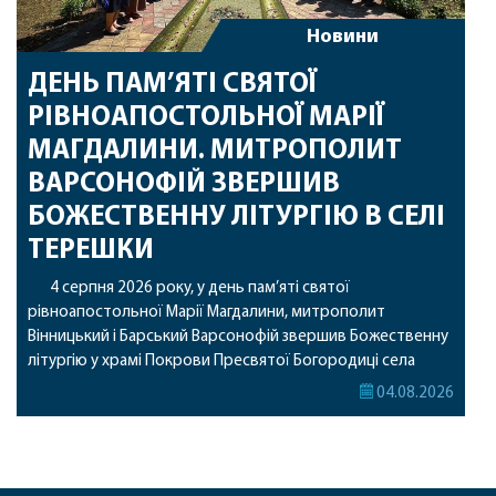
Новини
ДЕНЬ ПАМ’ЯТІ СВЯТОЇ
РІВНОАПОСТОЛЬНОЇ МАРІЇ
МАГДАЛИНИ. МИТРОПОЛИТ
ВАРСОНОФІЙ ЗВЕРШИВ
БОЖЕСТВЕННУ ЛІТУРГІЮ В СЕЛІ
ТЕРЕШКИ
4 серпня 2026 року, у день пам’яті святої
рівноапостольної Марії Магдалини, митрополит
Вінницький і Барський Варсонофій звершив Божественну
літургію у храмі Покрови Пресвятої Богородиці села
Терешки Барського благочиння. Перед початком
04.08.2026
богослужіння до храму була принесена чудотворна ікона
святої рівноапостольної Марії Магдалини з часткою її
святих мощей, передана зі Святої Гори Афон. Також для
поклоніння вірянам […]