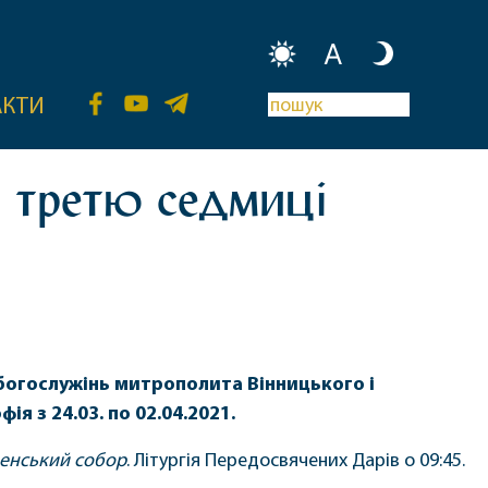
A
АКТИ
а третю седмиці
 богослужінь митрополита Вінницького і
я з 24.03. по 02.04.2021.
пенський собор
. Літургія Передосвячених Дарів о 09:45.