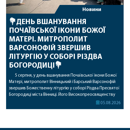
Новини
💐ДЕНЬ ВШАНУВАННЯ
ПОЧАЇВСЬКОЇ ІКОНИ БОЖОЇ
МАТЕРІ. МИТРОПОЛИТ
ВАРСОНОФІЙ ЗВЕРШИВ
ЛІТУРГІЮ У СОБОРІ РІЗДВА
БОГОРОДИЦІ💐
5 серпня, у день вшанування Почаївської ікони Божої
Матері, митрополит Вінницький і Барський Варсонофій
звершив Божественну літургію у соборі Різдва Пресвятої
Богородиці міста Вінниці. Його Високопреосвященству
співслужили секретар, духівник, благочинні, духовенство
05.08.2026
Вінницької єпархії та гості з інших єпархій у священному
сані. Під час богослужіння підносилися особливі молитви
за мир в Україні, за воїнів, які захищають […]