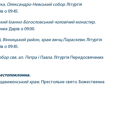
ка, Олександро-Невський собор
. Літургія
 о 09:45.
кий Іоанно-Богословський чоловічий монастир.
них Дарів о 09:00.
і, Вінницький район, храм вмчц.Параскеви.
Літургія
 о 09:45.
собор свв. ап. Петра і Павла.
Літургія Передосвячених
естопоклонна.
оздвиженський храм.
Престольне свято. Божественна