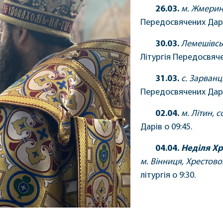
26.03.
м. Жмерин
Передосвячених Дарів
30.03.
Лемешівсь
Літургія Передосвяче
31.03.
с. Зарванц
Передосвячених Дарів
02.04.
м. Літин, 
Дарів о 09:45.
04.04.
Неділя Хр
м. Вінниця, Хрестов
літургія о 9:30.