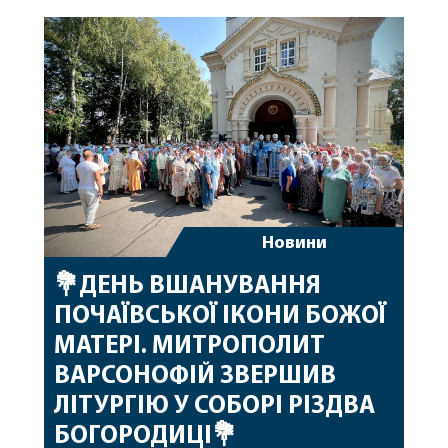
побажавши йому міцного здоров’я, Божої
допомоги, миру, духовної радості та
благословенних успіхів у подальшому
архіпастирському служінні. […]
Новини
💐ДЕНЬ ВШАНУВАННЯ
ПОЧАЇВСЬКОЇ ІКОНИ БОЖОЇ
МАТЕРІ. МИТРОПОЛИТ
ВАРСОНОФІЙ ЗВЕРШИВ
ЛІТУРГІЮ У СОБОРІ РІЗДВА
БОГОРОДИЦІ💐