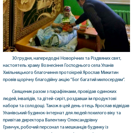
30 грудня, напередодні Новорічних та Різдвяних свят,
настоятель храму Вознесіння Господнього села Уланів
Хмільницького благочиння протоієрей Ярослав Микитин
провів щорічну благодійну акцію “Бог багатий милосердям”.
Священик разом з парафіянами, провідав одиноких
людей, інвалідів, та дітей-сиріт, роздавши їм продуктові
набори та солодощі. Також в цей день отець Ярослав відвідав
Уланівський будинок-інтернат для людей похилого віку та
привітав директора Валентину Олександрівну
Гринчук, робочий персонал та мешканців будинку із