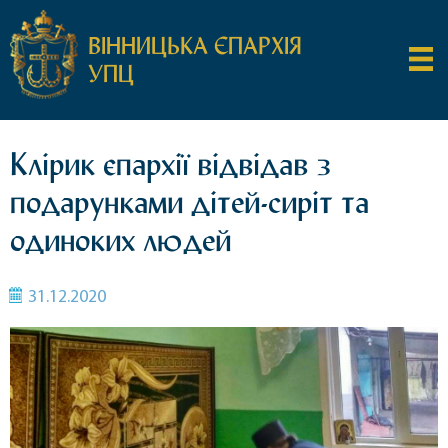
ВІННИЦЬКА ЄПАРХІЯ
УПЦ
Клірик єпархії відвідав з
подарунками дітей-сиріт та
одиноких людей
31.12.2020