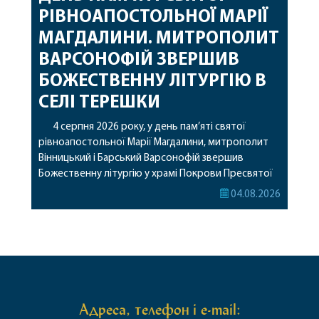
РІВНОАПОСТОЛЬНОЇ МАРІЇ
МАГДАЛИНИ. МИТРОПОЛИТ
ВАРСОНОФІЙ ЗВЕРШИВ
БОЖЕСТВЕННУ ЛІТУРГІЮ В
СЕЛІ ТЕРЕШКИ
4 серпня 2026 року, у день пам’яті святої
рівноапостольної Марії Магдалини, митрополит
Вінницький і Барський Варсонофій звершив
Божественну літургію у храмі Покрови Пресвятої
Богородиці села Терешки Барського благочиння.
04.08.2026
Перед початком богослужіння до храму була
принесена чудотворна ікона святої
рівноапостольної Марії Магдалини з часткою її
святих мощей, передана зі Святої Гори Афон.
Також для поклоніння вірянам […]
Адреса, телефон і e-mail: