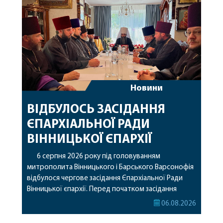
Новини
ВІДБУЛОСЬ ЗАСІДАННЯ
ЄПАРХІАЛЬНОЇ РАДИ
ВІННИЦЬКОЇ ЄПАРХІЇ
6 серпня 2026 року під головуванням
митрополита Вінницького і Барського Варсонофія
відбулося чергове засідання Єпархіальної Ради
Вінницької єпархії. Перед початком засідання
секретар Єпархіальної Ради від імені членів Ради
06.08.2026
привітав митрополита Варсонофія з днем
народження, яке архіпастир відзначив 1 серпня,