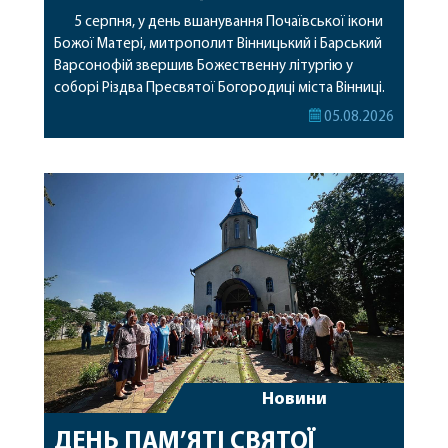
5 серпня, у день вшанування Почаївської ікони
Божої Матері, митрополит Вінницький і Барський
Варсонофій звершив Божественну літургію у
соборі Різдва Пресвятої Богородиці міста Вінниці.
Його Високопреосвященству співслужили
05.08.2026
секретар, духівник, благочинні, духовенство
Вінницької єпархії та гості з інших єпархій у
священному сані. Під час богослужіння підносилися
особливі молитви за мир в Україні, за воїнів, які
захищають […]
Новини
ДЕНЬ ПАМ’ЯТІ СВЯТОЇ