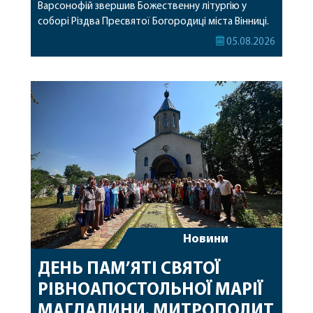
Варсонофій звершив Божественну літургію у
соборі Різдва Пресвятої Богородиці міста Вінниці.
Його Високопреосвященству співслужили
05.08.2026
секретар, духівник, благочинні, духовенство
Вінницької єпархії та гості з інших єпархій у
священному сані. Під час богослужіння підносилися
особливі молитви за мир в Україні, за воїнів, які
захищають […]
Новини
ДЕНЬ ПАМ’ЯТІ СВЯТОЇ
РІВНОАПОСТОЛЬНОЇ МАРІЇ
МАГДАЛИНИ. МИТРОПОЛИТ