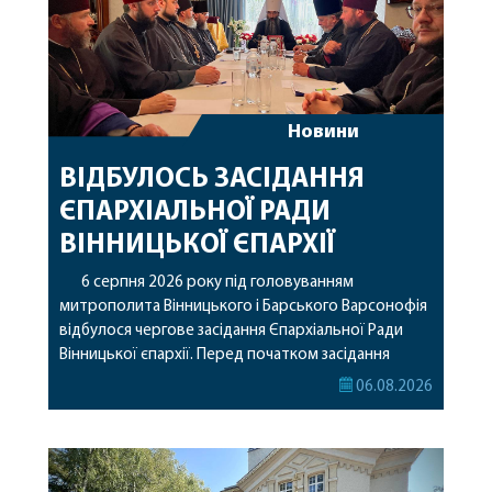
Новини
ВІДБУЛОСЬ ЗАСІДАННЯ
ЄПАРХІАЛЬНОЇ РАДИ
ВІННИЦЬКОЇ ЄПАРХІЇ
6 серпня 2026 року під головуванням
митрополита Вінницького і Барського Варсонофія
відбулося чергове засідання Єпархіальної Ради
Вінницької єпархії. Перед початком засідання
секретар Єпархіальної Ради від імені членів Ради
06.08.2026
привітав митрополита Варсонофія з днем
народження, яке архіпастир відзначив 1 серпня,
побажавши йому міцного здоров’я, Божої
допомоги, миру, духовної радості та