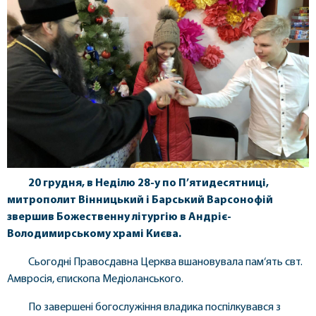
20 грудня, в Неділю 28-у по П’ятидесятниці,
митрополит Вінницький і Барський Варсонофій
звершив Божественну літургію в Андріє-
Володимирському храмі Києва.
Сьогодні Правосдавна Церква вшановувала пам‘ять свт.
Амвросія, єпископа Медіоланського.
По завершені богослужіння владика поспілкувався з