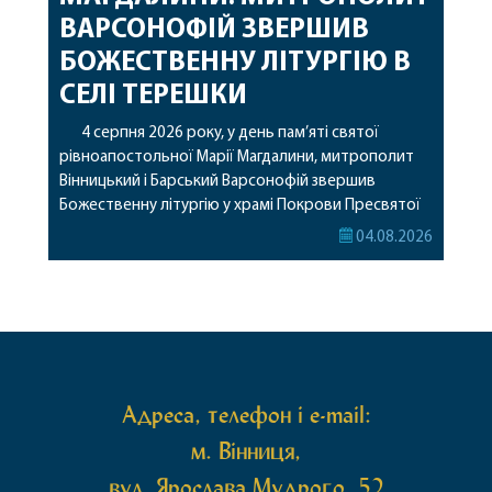
ВАРСОНОФІЙ ЗВЕРШИВ
БОЖЕСТВЕННУ ЛІТУРГІЮ В
СЕЛІ ТЕРЕШКИ
4 серпня 2026 року, у день пам’яті святої
рівноапостольної Марії Магдалини, митрополит
Вінницький і Барський Варсонофій звершив
Божественну літургію у храмі Покрови Пресвятої
Богородиці села Терешки Барського благочиння.
04.08.2026
Перед початком богослужіння до храму була
принесена чудотворна ікона святої
рівноапостольної Марії Магдалини з часткою її
святих мощей, передана зі Святої Гори Афон.
Також для поклоніння вірянам […]
Адреса, телефон і e-mail:
м. Вінниця,
вул. Ярослава Мудрого, 52