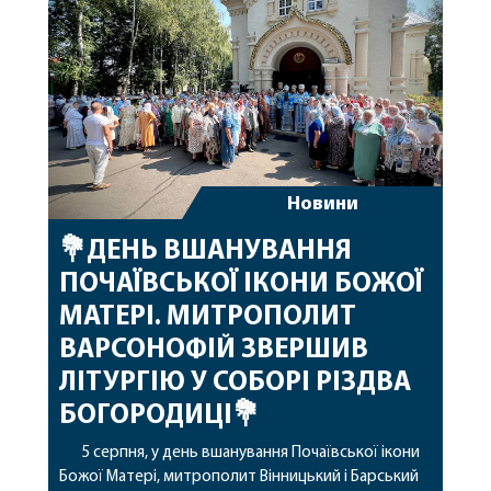
благословенних успіхів у подальшому
архіпастирському служінні. […]
Новини
💐ДЕНЬ ВШАНУВАННЯ
ПОЧАЇВСЬКОЇ ІКОНИ БОЖОЇ
МАТЕРІ. МИТРОПОЛИТ
ВАРСОНОФІЙ ЗВЕРШИВ
ЛІТУРГІЮ У СОБОРІ РІЗДВА
БОГОРОДИЦІ💐
5 серпня, у день вшанування Почаївської ікони
Божої Матері, митрополит Вінницький і Барський