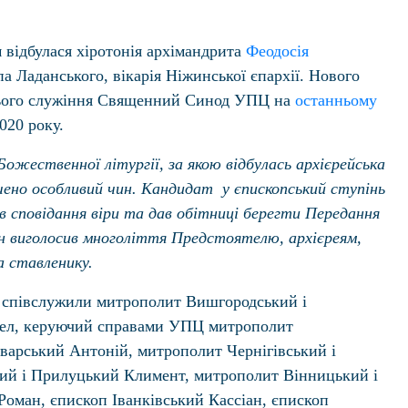
 відбулася хіротонія архімандрита
Феодосія
а Ладанського, вікарія Ніжинської єпархії. Нового
 цього служіння Священний Синод УПЦ на
останньому
020 року.
ожественної літургії, за якою відбулась архієрейська
шено особливий чин. Кандидат у єпископський ступінь
в сповідання віри та дав обітниці берегти Передання
н виголосив многоліття Предстоятелю, архієреям,
а ставленику.
 співслужили митрополит Вишгородський і
ел, керуючий справами УПЦ митрополит
оварський Антоній, митрополит Чернігівський і
ий і Прилуцький Климент, митрополит Вінницький і
Роман, єпископ Іванківський Кассіан, єпископ