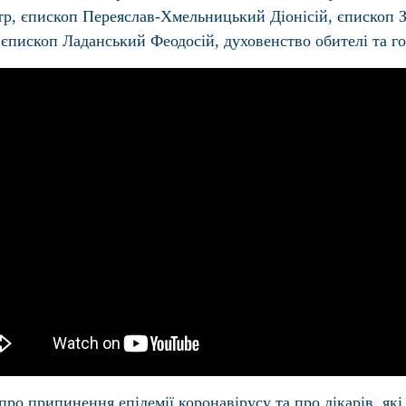
тр, єпископ Переяслав-Хмельницький Діонісій, єпископ
єпископ Ладанський Феодосій, духовенство обителі та го
ро припинення епідемії коронавірусу та про лікарів, які 