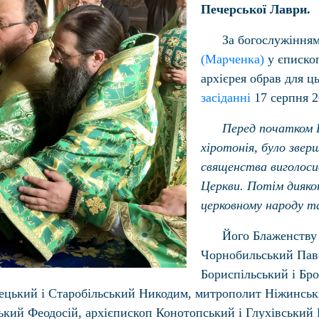
Печерської Лаври.
За богослужінням
(Марченка)
у єпископ
архієрея обрав для
засіданні
17 серпня 2
Перед початком Б
хіротонія, було звер
священства виголоси
Церкви. Потім дияко
церковному народу т
Його Блаженству
Чорнобильський Пав
Бориспільський і Бр
ецький і Старобільський Никодим, митрополит Ніжинськ
кий Феодосій, архієпископ Конотопський і Глухівський 