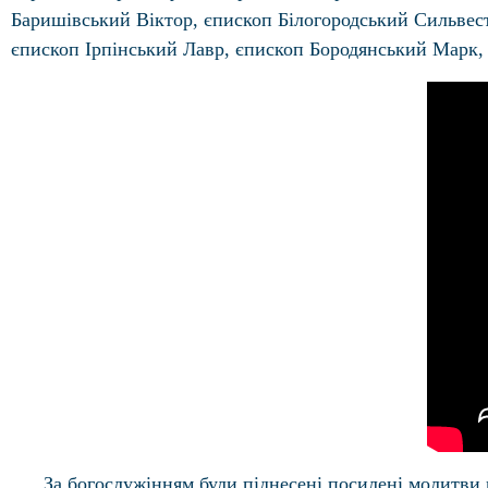
Баришівський Віктор, єпископ Білогородський Сильвес
єпископ Ірпінський Лавр, єпископ Бородянський Марк, 
За богослужінням були піднесені посилені молитви п