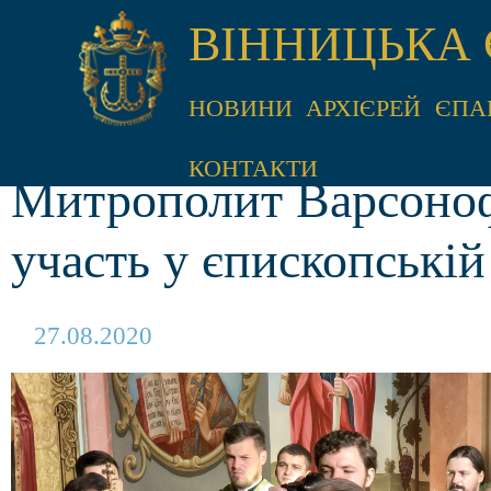
ВІННИЦЬКА 
НОВИНИ
АРХІЄРЕЙ
ЄПА
КОНТАКТИ
Митрополит Варсоноф
участь у єпископській 
27.08.2020