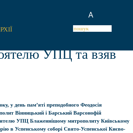
A
РХІЇ
оятелю УПЦ та взяв
оку, у день пам’яті преподобного Феодосія
полит Вінницький і Барський Варсонофій
оятелю УПЦ Блаженнішому митрополиту Київському
фрію в Успенському соборі Свято-Успенської Києво-