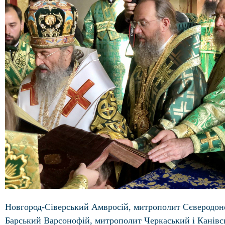
Новгород-Сіверський Амвросій, митрополит Сєверодон
Барський Варсонофій, митрополит Черкаський і Канівсь