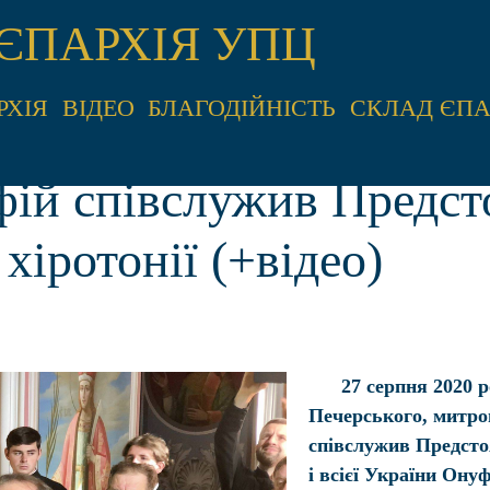
ЄПАРХІЯ УПЦ
РХІЯ
ВІДЕО
БЛАГОДІЙНІСТЬ
СКЛАД ЄПА
ій співслужив Предст
хіротонії (+відео)
27 серпня 2020 р
Печерського, митро
співслужив Предст
і всієї України Ону