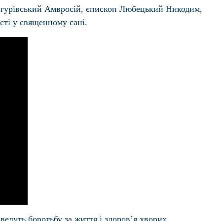
 Згурівський Амвросій, єпископ Любецький Никодим,
сті у священному сані.
ведуть боротьбу за життя і здоров’я хворих.