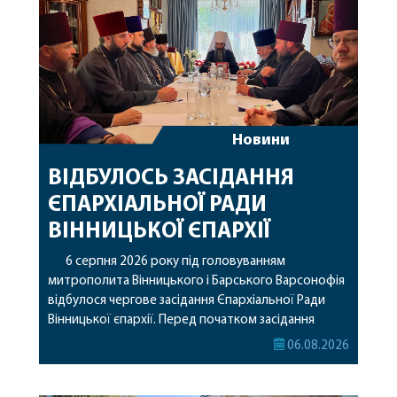
Новини
ВІДБУЛОСЬ ЗАСІДАННЯ
ЄПАРХІАЛЬНОЇ РАДИ
ВІННИЦЬКОЇ ЄПАРХІЇ
6 серпня 2026 року під головуванням
митрополита Вінницького і Барського Варсонофія
відбулося чергове засідання Єпархіальної Ради
Вінницької єпархії. Перед початком засідання
секретар Єпархіальної Ради від імені членів Ради
06.08.2026
привітав митрополита Варсонофія з днем
народження, яке архіпастир відзначив 1 серпня,