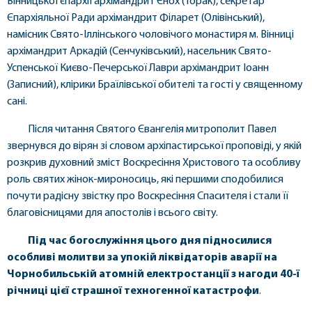
Вінницької єпархії архімандрит Єнох (Торак), секретар
Єпархіяльної Ради архімандрит Філарет (Олівінський),
намісник Свято-Іллінського чоловічого монастиря м. Вінниці
архімандрит Аркадій (Сенчуківський), насельник Свято-
Успенської Києво-Печерської Лаври архімандрит Іоанн
(Записний), клірики Браїлівської обителі та гості у священному
сані.
Після читання Святого Євангелія митрополит Павел
звернувся до вірян зі словом архіпастирської проповіді, у якій
розкрив духовний зміст Воскресіння Христового та особливу
роль святих жінок-мироносиць, які першими сподобилися
почути радісну звістку про Воскресіння Спасителя і стали її
благовісницями для апостолів і всього світу.
Під час богослужіння цього дня підносилися
особливі молитви за упокій ліквідаторів аварії на
Чорнобильській атомній електростанції з нагоди 40-ї
річниці цієї страшної техногенної катастрофи
.