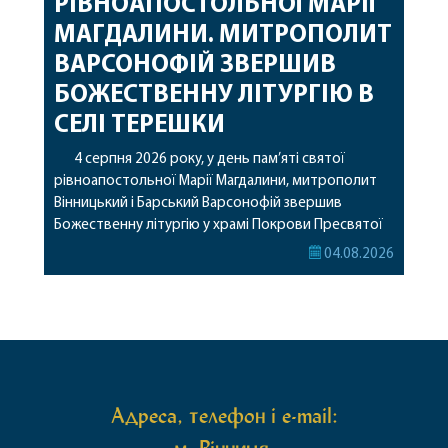
РІВНОАПОСТОЛЬНОЇ МАРІЇ
МАГДАЛИНИ. МИТРОПОЛИТ
ВАРСОНОФІЙ ЗВЕРШИВ
БОЖЕСТВЕННУ ЛІТУРГІЮ В
СЕЛІ ТЕРЕШКИ
4 серпня 2026 року, у день пам’яті святої
рівноапостольної Марії Магдалини, митрополит
Вінницький і Барський Варсонофій звершив
Божественну літургію у храмі Покрови Пресвятої
Богородиці села Терешки Барського благочиння.
04.08.2026
Перед початком богослужіння до храму була
принесена чудотворна ікона святої
рівноапостольної Марії Магдалини з часткою її
святих мощей, передана зі Святої Гори Афон.
Також для поклоніння вірянам […]
Адреса, телефон і e-mail: