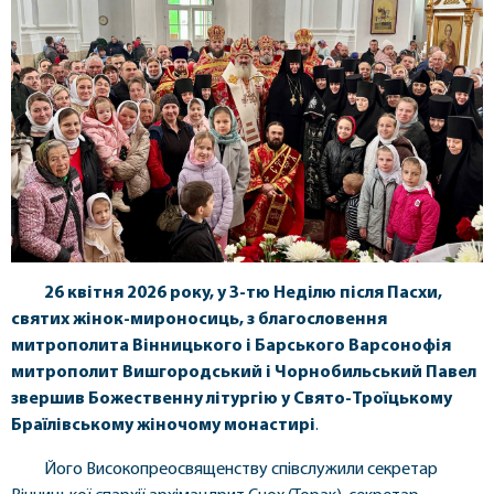
26 квітня 2026 року, у 3-тю Неділю після Пасхи,
святих жінок-мироносиць, з благословення
митрополита Вінницького і Барського Варсонофія
митрополит Вишгородський і Чорнобильський Павел
звершив Божественну літургію у Свято-Троїцькому
Браїлівському жіночому монастирі
.
Його Високопреосвященству співслужили секретар