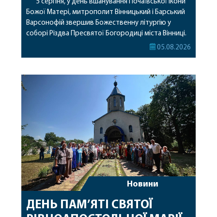
5 серпня, у день вшанування Почаївської ікони
Божої Матері, митрополит Вінницький і Барський
Варсонофій звершив Божественну літургію у
соборі Різдва Пресвятої Богородиці міста Вінниці.
Його Високопреосвященству співслужили
05.08.2026
секретар, духівник, благочинні, духовенство
Вінницької єпархії та гості з інших єпархій у
священному сані. Під час богослужіння підносилися
особливі молитви за мир в Україні, за воїнів, які
захищають […]
Новини
ДЕНЬ ПАМ’ЯТІ СВЯТОЇ