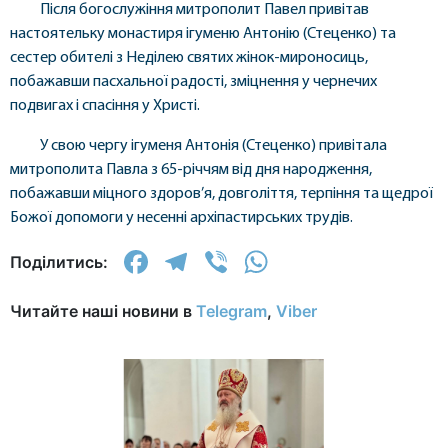
Після богослужіння митрополит Павел привітав
настоятельку монастиря ігуменю Антонію (Стеценко) та
сестер обителі з Недiлею святих жінок-мироносиць,
побажавши пасхальної радості, зміцнення у чернечих
подвигах і спасіння у Христі.
У свою чергу ігуменя Антонія (Стеценко) привітала
митрополита Павла з 65-річчям від дня народження,
побажавши міцного здоров’я, довголіття, терпіння та щедрої
Божої допомоги у несенні архіпастирських трудів.
Facebook
Telegram
Viber
WhatsApp
Поділитись:
Читайте наші новини в
Telegram
,
Viber