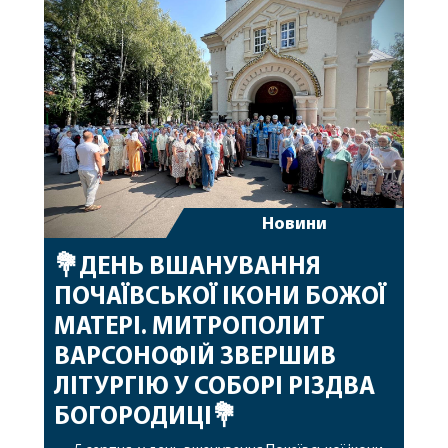
побажавши йому міцного здоров’я, Божої
допомоги, миру, духовної радості та
благословенних успіхів у подальшому
архіпастирському служінні. […]
Новини
💐ДЕНЬ ВШАНУВАННЯ
ПОЧАЇВСЬКОЇ ІКОНИ БОЖОЇ
МАТЕРІ. МИТРОПОЛИТ
ВАРСОНОФІЙ ЗВЕРШИВ
ЛІТУРГІЮ У СОБОРІ РІЗДВА
БОГОРОДИЦІ💐