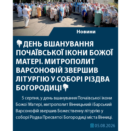
Новини
💐ДЕНЬ ВШАНУВАННЯ
ПОЧАЇВСЬКОЇ ІКОНИ БОЖОЇ
МАТЕРІ. МИТРОПОЛИТ
ВАРСОНОФІЙ ЗВЕРШИВ
ЛІТУРГІЮ У СОБОРІ РІЗДВА
БОГОРОДИЦІ💐
5 серпня, у день вшанування Почаївської ікони
Божої Матері, митрополит Вінницький і Барський
Варсонофій звершив Божественну літургію у
соборі Різдва Пресвятої Богородиці міста Вінниці.
Його Високопреосвященству співслужили
05.08.2026
секретар, духівник, благочинні, духовенство