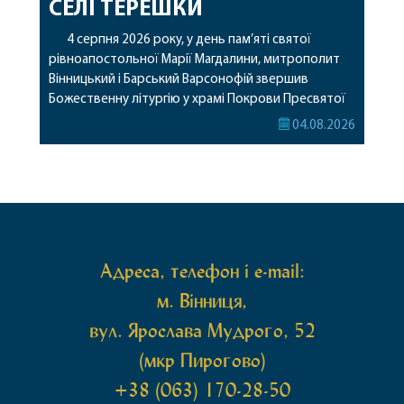
СЕЛІ ТЕРЕШКИ
4 серпня 2026 року, у день пам’яті святої
рівноапостольної Марії Магдалини, митрополит
Вінницький і Барський Варсонофій звершив
Божественну літургію у храмі Покрови Пресвятої
Богородиці села Терешки Барського благочиння.
04.08.2026
Перед початком богослужіння до храму була
принесена чудотворна ікона святої
рівноапостольної Марії Магдалини з часткою її
святих мощей, передана зі Святої Гори Афон.
Також для поклоніння вірянам […]
Адреса, телефон і e-mail:
м. Вінниця,
вул. Ярослава Мудрого, 52
(мкр Пирогово)
+38 (063) 170-28-50