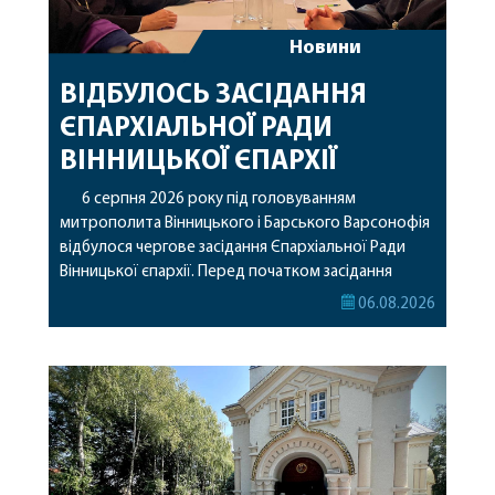
Новини
ВІДБУЛОСЬ ЗАСІДАННЯ
ЄПАРХІАЛЬНОЇ РАДИ
ВІННИЦЬКОЇ ЄПАРХІЇ
6 серпня 2026 року під головуванням
митрополита Вінницького і Барського Варсонофія
відбулося чергове засідання Єпархіальної Ради
Вінницької єпархії. Перед початком засідання
секретар Єпархіальної Ради від імені членів Ради
06.08.2026
привітав митрополита Варсонофія з днем
народження, яке архіпастир відзначив 1 серпня,
побажавши йому міцного здоров’я, Божої
допомоги, миру, духовної радості та
благословенних успіхів у подальшому
архіпастирському служінні. […]