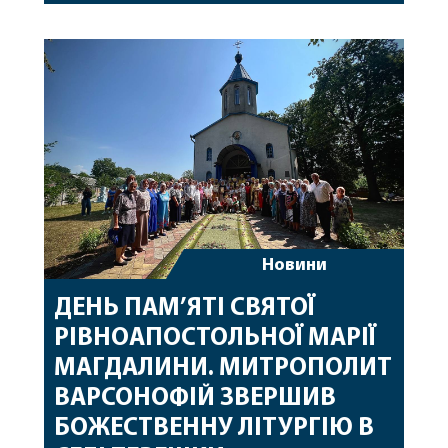
Вінницької єпархії та гості з інших єпархій у
священному сані. Під час богослужіння підносилися
особливі молитви за мир в Україні, за воїнів, які
захищають […]
Новини
ДЕНЬ ПАМ’ЯТІ СВЯТОЇ
РІВНОАПОСТОЛЬНОЇ МАРІЇ
МАГДАЛИНИ. МИТРОПОЛИТ
ВАРСОНОФІЙ ЗВЕРШИВ
БОЖЕСТВЕННУ ЛІТУРГІЮ В