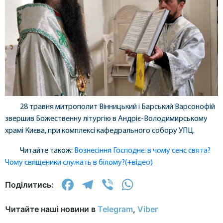
28 травня митрополит Вінницький і Барський Варсонофій
звершив Божественну літургію в Андріє-Володимирському
храмі Києва, при комплексі кафедрального собору УПЦ.
Читайте також:
Вознесіння Господнє: в чому сенс свята?
Чому священики служать в білому?(+відео)
Facebook
Telegram
Viber
WhatsApp
Поділитись:
Читайте наші новини в
Telegram
,
Viber