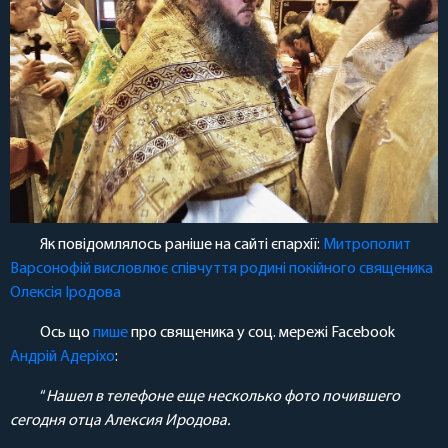
Як повідомлялось раніше на сайті єпархії:
Митрополит
Варсонофій висловлює співчуття родині покійного священика
Олексія Іродова
Ось що
пише
про священика у соц. мережі Facebook
Андрій Адеріхо
:
“
Нашел в телефоне еще несколько фото почившего
сегодня отца Алексия Иродова.