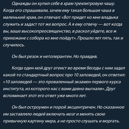
Однажды он купил себе в храм трехлитровую чашу.
Когда его спрашивали, зачем ему такая большая чаша в
маленький храм, он отвечал: «Вот придет ко мне владыка
служить и задаст тот же вопрос. А я ему отвечу — вот когда
вы, ваше высокопреосвященство, в раскол уйдете, все ж
прихожане с собора ко мне пойдут». Прошло лет пять, так и
случилось.
Он был резок и нетолерантен. Но правдив.
Когда один мой друг атеист во время беседы с ним задал
какой-то стандартный вопрос про 10 заповедей, он ответил:
«10 заповедей — это проваленный экзамен первого курса
института, из которого нас с вами давно выгнали». Друг
вспоминает этот его ответ уже много лет.
Он был остроумен и порой эксцентричен. Но сказанное
им заставляло людей включать мозг и менять свою
привычную картину мира, а не просто слушать и моргать.