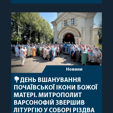
привітав митрополита Варсонофія з днем
народження, яке архіпастир відзначив 1 серпня,
побажавши йому міцного здоров’я, Божої
допомоги, миру, духовної радості та
благословенних успіхів у подальшому
архіпастирському служінні. […]
Новини
💐ДЕНЬ ВШАНУВАННЯ
ПОЧАЇВСЬКОЇ ІКОНИ БОЖОЇ
МАТЕРІ. МИТРОПОЛИТ
ВАРСОНОФІЙ ЗВЕРШИВ
ЛІТУРГІЮ У СОБОРІ РІЗДВА