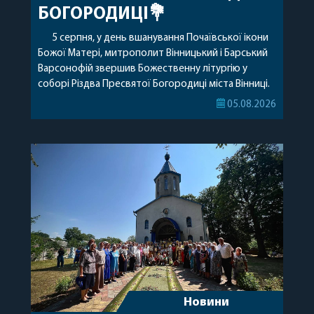
БОГОРОДИЦІ💐
5 серпня, у день вшанування Почаївської ікони
Божої Матері, митрополит Вінницький і Барський
Варсонофій звершив Божественну літургію у
соборі Різдва Пресвятої Богородиці міста Вінниці.
Його Високопреосвященству співслужили
05.08.2026
секретар, духівник, благочинні, духовенство
Вінницької єпархії та гості з інших єпархій у
священному сані. Під час богослужіння підносилися
особливі молитви за мир в Україні, за воїнів, які
захищають […]
Новини