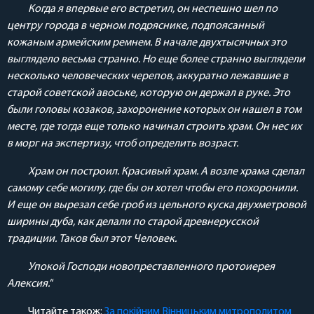
Когда я впервые его встретил, он неспешно шел по
центру города в черном подряснике, подпоясанный
кожаным армейским ремнем. В начале двухтысячных это
выглядело весьма странно. Но еще более странно выглядели
несколько человеческих черепов, аккуратно лежавшие в
старой советской авоське, которую он держал в руке. Это
были головы козаков, захоронение которых он нашел в том
месте, где тогда еще только начинал строить храм. Он нес их
в морг на экспертизу, чтоб определить возраст.
Храм он построил. Красивый храм. А возле храма сделал
самому себе могилу, где бы он хотел чтобы его похоронили.
И еще он вырезал себе гроб из цельного куска двухметровой
ширины дуба, как делали по старой древнерусской
традиции. Таков был этот Человек.
Упокой Господи новопреставленного протоиерея
Алексия.
“
Читайте також:
За покійним Вінницьким митрополитом