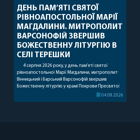
ДЕНЬ ПАМ’ЯТІ СВЯТОЇ
РІВНОАПОСТОЛЬНОЇ МАРІЇ
МАГДАЛИНИ. МИТРОПОЛИТ
ВАРСОНОФІЙ ЗВЕРШИВ
БОЖЕСТВЕННУ ЛІТУРГІЮ В
СЕЛІ ТЕРЕШКИ
4 серпня 2026 року, у день пам’яті святої
рівноапостольної Марії Магдалини, митрополит
Вінницький і Барський Варсонофій звершив
Божественну літургію у храмі Покрови Пресвятої
Богородиці села Терешки Барського благочиння.
04.08.2026
Перед початком богослужіння до храму була
принесена чудотворна ікона святої
рівноапостольної Марії Магдалини з часткою її
святих мощей, передана зі Святої Гори Афон.
Також для поклоніння вірянам […]