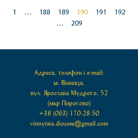
виголосив недільну проповідь. Під час
богослужіння архіпастир підніс особливі молитви
1
…
188
189
190
191
192
про перемогу і мир в Україні, а також за воїнів, […]
…
209
Адреса, телефон і e-mail:
м. Вінниця,
вул. Ярослава Мудрого, 52
(мкр Пирогово)
+38 (063) 170-28-50
vinnytsia.diocese@gmail.com