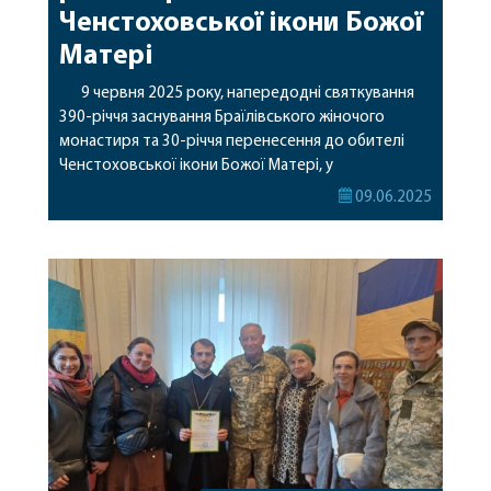
Ченстоховської ікони Божої
Матері
9 червня 2025 року, напередодні святкування
390-річчя заснування Браїлівського жіночого
монастиря та 30-річчя перенесення до обителі
Ченстоховської ікони Божої Матері, у
монастирському Свято-Троїцькому соборі було
09.06.2025
звершено урочисте всенічне бдіння. Богослужіння
очолив митрополит Вінницький і Барський
Варсонофій у співслужінні духовенства Вінницької
єпархії та гостей у священному сані. Під час
богослужіння владика Варсонофій передав
благословення і вітання […]