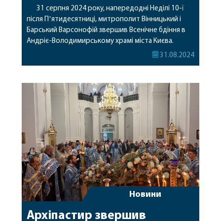
31 серпня 2024 року, напередодні Неділі 10-ї
після Пʼятидесятниці, митрополит Вінницький і
Барський Варсонофій звершив Всенічне бдіння в
Андріє-Володимирському храмі міста Києва.
Архіпастирю співслужили клірики парафії. Завтра
31.08.2024
митрополит Варсонофій звершить Божественну
літургію у цьому ж храмі. Підписуйтесь на наші
новини в Telegram — швидко, зручно та завжди під
рукою у вашому телефоні!
Новини
Архіпастир звершив