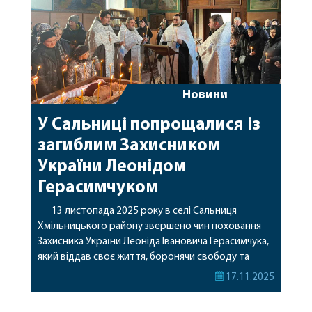
Новини
У Сальниці попрощалися із
загиблим Захисником
України Леонідом
Герасимчуком
13 листопада 2025 року в селі Сальниця
Хмільницького району звершено чин поховання
Захисника України Леоніда Івановича Герасимчука,
який віддав своє життя, боронячи свободу та
незалежність нашої Батьківщини. Леонід Іванович
17.11.2025
народився 25 квітня 1979 року та все життя
прожив у рідній Сальниці. 30 жовтня 2025 року