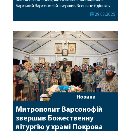
Барський Варсонофій звершив Всенічне бдіння в
Свято-Троїцькому соборі Браїлівського жіночого
29.03.2025
монастиря. Архіпастирю співслужили: клірики
обителі та гості у священному сані. За вечірнім
богослужінням також молилась настоятелька
Браїлівської обителі ігуменя Антонія (Стеценко),
сестри, парафіяни та паломники монастиря.
Богослужбові піснеспіви […]
Новини
Митрополит Варсонофій
звершив Божественну
літургію у храмі Покрова