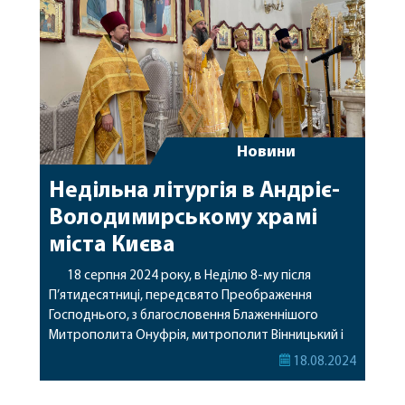
архіпастир звершить Божественну літургію у
Браїлівському монастирі. Початок […]
Новини
Недільна літургія в Андріє-
Володимирському храмі
міста Києва
18 серпня 2024 року, в Неділю 8-му після
П’ятидесятниці, передсвято Преображення
Господнього, з благословення Блаженнішого
Митрополита Онуфрія, митрополит Вінницький і
Барський Варсонофій звершив Божественну
18.08.2024
літургію в Андріє-Володимирському храмі міста
Києва. Після читання святого Євангелія архієрей