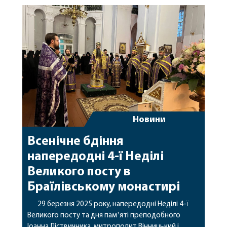
богослужінням молилась настоятелька монастиря
ігуменя Антонія (Стеценко), сестри та парафіяни
святої обителі. За богослужінням були піднесені
молитви за перемогу і […]
Новини
Всенічне бдіння
напередодні 4-ї Неділі
Великого посту в
Браїлівському монастирі
29 березня 2025 року, напередодні Неділі 4-ї
Великого посту та дня памʼяті преподобного
Іоанна Ліствичника, митрополит Вінницький і