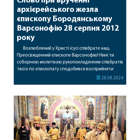
Слово при врученні
архієрейського жезла
єпископу Бородянському
Варсонофію 28 серпня 2012
року
Возлюблений у Христі ісусі співбрате наш,
Преосвященний єпископе Варсонофію! Нині ти
соборною молитвою рукопокладенням співбратів
твоїх по єпископату сподобився восприйняти
Божу благодать, освячуючу тебе до високого
28.08.2024
служіння архієрейського. Братські вітаємо тебе з
цим даром милості Божої. Церква наша живе,
розширює своє служіння в навколишньому світі,
який ставить перед нею нові запитання, на які
необхідно дати […]