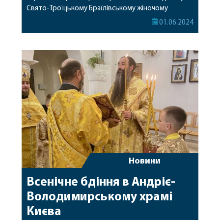
Свято-Троїцькому Браїлівському жіночому
монастирі. Його Високопреосвященству
01.06.2024
співслужили клірики Браїлівської обителі. За
відправою також молилась настоятелька –
ігуменя Антонія (Стеценко), сестри та парафіяни
монастиря. Нагадуємо, завтра архіпастир
звершить Божественну літургію у Браїлівському
монастирі. Початок о 8:45. […]
Новини
Всенічне бдіння в Андріє-
Володимирському храмі
Києва