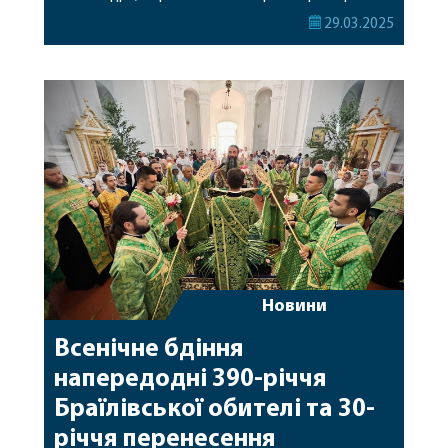
Ткачук, віряни та духовенство єдиними устами
29.03.2025
вознесли молитви до Господа, прочитавши
п’ятдесят кафізм — тобто Псалтир була прочитана
два з половиною рази. У молитві взяли участь 50
чоловік. Наступного дня таке ж […]
Новини
Всенічне бдіння
напередодні 390-річчя
Браїлівської обителі та 30-
річчя перенесення