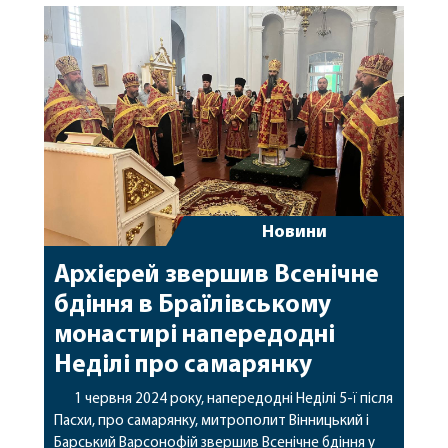
поблизу населеного пункту Шахове Покровського
району Донецької області воїн загинув […]
Новини
Архієрей звершив Всенічне
бдіння в Браїлівському
монастирі напередодні
Неділі про самарянку
1 червня 2024 року, напередодні Неділі 5-ї після
Пасхи, про самарянку, митрополит Вінницький і
Барський Варсонофій звершив Всенічне бдіння у