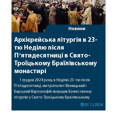
Новини
Архієрейська літургія в 23-
тю Неділю після
Пʼятидесятниці в Свято-
Троїцькому Браїлівському
монастирі
1 грудня 2024 року, в Неділю 23-тю після
Пʼятидесятниці, митрополит Вінницький і
Барський Варсонофій звершив Божественну
літургію у Свято-Троїцькому Браїлівському
жіночому монастирі. Його Високопреосвященству
01.12.2024
співслужили секретар єпархії архімандрит Єнох
(Торак) та клірики Браїлівського монастиря. За