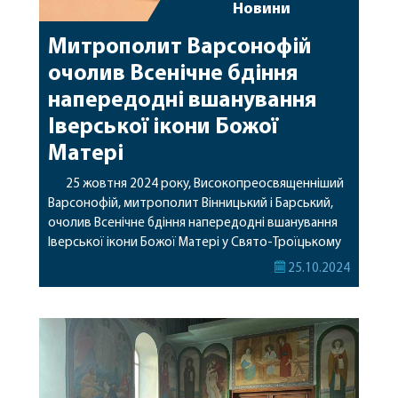
Новини
Митрополит Варсонофій
очолив Всенічне бдіння
напередодні вшанування
Іверської ікони Божої
Матері
25 жовтня 2024 року, Високопреосвященніший
Варсонофій, митрополит Вінницький і Барський,
очолив Всенічне бдіння напередодні вшанування
Іверської ікони Божої Матері у Свято-Троїцькому
Браїлівському жіночому монастирі. Владиці
25.10.2024
співслужили клірики Браїлівського монастиря, а
також на молитві була присутня настоятелька
ігуменія Антонія (Стеценко), сестри та парафіяни
обителі. Під час Всенічного бдіння до
ставленицької присяги був приведений випускник
Почаївської духовної […]