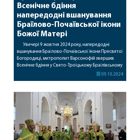
Всенічне бдіння
напередодні вшанування
Браїлово-Почаївської ікони
Божої Матері
Увечері 9 жовтня 2024 року, напередодні
вшанування Браїлово-Почаївської ікони Пресвятої
Богородиці, митрополит Варсонофій звершив
Всенічне бдіння у Свято-Троїцькому Браїлівському
жіночому монастирі. Архієрею співслужили
09.10.2024
клірики монастиря та гості у священному сані. За
вечірнім богослужінням також молилась
настоятелька ігуменя Антонія, сестри, парафіяни
та паломники святої обителі. Нагадуємо завтра, в
день вшанування Браїлівської ікони Божої Матері,
три архієреї […]