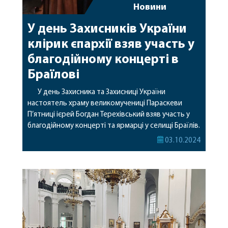
Новини
У день Захисників України
клірик єпархії взяв участь у
благодійному концерті в
Браїлові
У день Захисника та Захисниці України
настоятель храму великомучениці Параскеви
П’ятниці ієрей Богдан Терехівський взяв участь у
благодійному концерті та ярмарці у селищі Браїлів.
Декілька заходів відбулися у цей день в Браїлові –
03.10.2024
місцеві жителі та керівники округу вшанували
діючих військових та пам’ять загиблих місцевих
Героїв, а творчі колективи презентували
благодійний концерт та ярмарок на […]