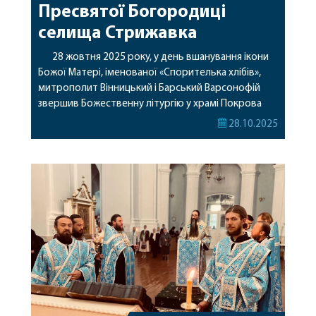
Пресвятої Богородиці
селища Стрижавка
28 жовтня 2025 року, у день вшанування ікони
Божої Матері, іменованої «Спорителька хлібів»,
митрополит Вінницький і Барський Варсонофій
звершив Божественну літургію у храмі Покрова
Пресвятої Богородиці селища Стрижавка
28.10.2025
Вінницького району. Його Високопреосвященству
співслужили: духівник Вінницької єпархії
протоієрей Олексій Мельничук, намісник
Іллінського чоловічого монастиря архімандрит
Аркадій (Сенчуківський), настоятель храму та
благочинний Вінницького районного округу
протоієрей Миколай […]