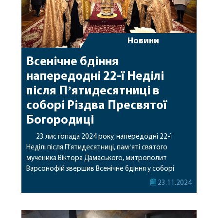
Новини
Всенічне бдіння
напередодні 22-ї Неділі
після Пʼятидесятниці в
соборі Різдва Пресвятої
Богородиці
23 листопада 2024 року, напередодні 22-ї
Неділі після П’ятидесятниці, памʼяті святого
мученика Віктора Дамаського, митрополит
Варсонофій звершив Всенічне бдіння у соборі
Різдва Пресвятої Богородиці міста Вінниці.
23.11.2024
Архіпастирю співслужили: духівник Вінницької
єпархії протоієрей Олексій Мельничук, настоятель
собору протоієрей Максим Мельничук, клірики