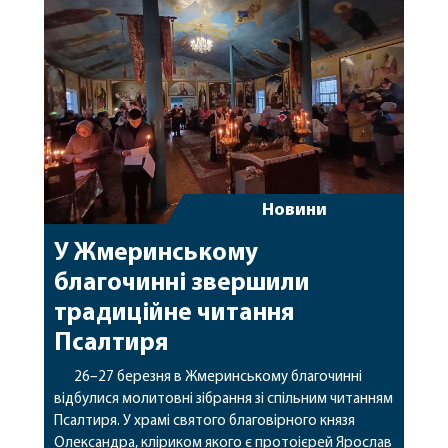
храму та гості у священному сані. Нагадуємо, що в
завтрашній недільний день, владика співслужить
архіпастирям в Миколаївському […]
Новини
У Жмеринському
благочинні звершили
традиційне читання
Псалтиря
26–27 березня в Жмеринському благочинні
відбулися молитовні зібрання зі спільним читанням
Псалтиря. У храмі святого благовірного князя
Олександра, кліриком якого є протоієрей Ярослав