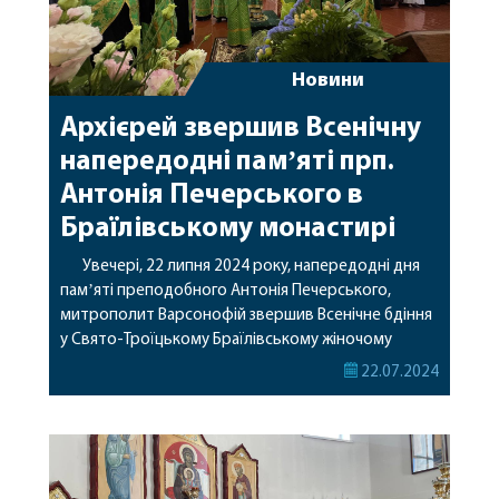
Новини
Архієрей звершив Всенічну
напередодні памʼяті прп.
Антонія Печерського в
Браїлівському монастирі
Увечері, 22 липня 2024 року, напередодні дня
памʼяті преподобного Антонія Печерського,
митрополит Варсонофій звершив Всенічне бдіння
у Свято-Троїцькому Браїлівському жіночому
монастирі. Його Високопреосвященству
22.07.2024
співслужили клірики обителі. За відправою також
молилась настоятелька ігуменя Антонія
(Стеценко), настоятелька Барського жіночого
монастиря ігуменя Димитрія (Філікова), сестри та
парафіяни монастиря. Нагадуємо, завтра