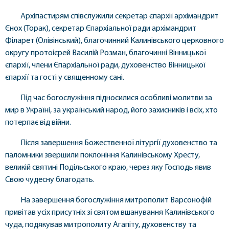
Архіпастирям співслужили секретар єпархії архімандрит
Єнох (Торак), секретар Єпархіальної ради архімандрит
Філарет (Олівінський), благочинний Калинівського церковного
округу протоієрей Василій Розман, благочинні Вінницької
єпархії, члени Єпархіальної ради, духовенство Вінницької
єпархії та гості у священному сані.
Під час богослужіння підносилися особливі молитви за
мир в Україні, за український народ, його захисників і всіх, хто
потерпає від війни.
Після завершення Божественної літургії духовенство та
паломники звершили поклоніння Калинівському Хресту,
великій святині Подільського краю, через яку Господь явив
Свою чудесну благодать.
На завершення богослужіння митрополит Варсонофій
привітав усіх присутніх зі святом вшанування Калинівського
чуда, подякував митрополиту Агапіту, духовенству та