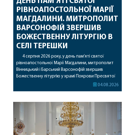
ДЕНЬ ПАМ’ЯТІ СВЯТОЇ
РІВНОАПОСТОЛЬНОЇ МАРІЇ
МАГДАЛИНИ. МИТРОПОЛИТ
ВАРСОНОФІЙ ЗВЕРШИВ
БОЖЕСТВЕННУ ЛІТУРГІЮ В
СЕЛІ ТЕРЕШКИ
4 серпня 2026 року, у день пам’яті святої
рівноапостольної Марії Магдалини, митрополит
Вінницький і Барський Варсонофій звершив
Божественну літургію у храмі Покрови Пресвятої
Богородиці села Терешки Барського благочиння.
04.08.2026
Перед початком богослужіння до храму була
принесена чудотворна ікона святої
рівноапостольної Марії Магдалини з часткою її
святих мощей, передана зі Святої Гори Афон.
Також для поклоніння вірянам […]