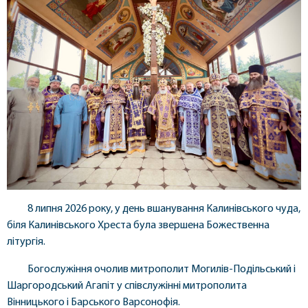
8 липня 2026 року, у день вшанування Калинівського чуда,
біля Калинівського Хреста була звершена Божественна
літургія.
Богослужіння очолив митрополит Могилів-Подільський і
Шаргородський Агапіт у співслужінні митрополита
Вінницького і Барського Варсонофія.