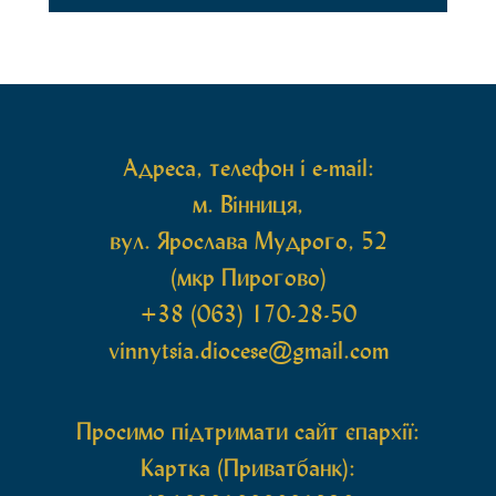
богослужіння архіпастир привіз до обителі
чудотворну ікону святої рівноапостольної Марії
Магдалини з часткою її святих мощей, яка була
передана до Вінницької єпархії зі Святої Гори […]
Адреса, телефон і e-mail:
м. Вінниця,
вул. Ярослава Мудрого, 52
(мкр Пирогово)
+38 (063) 170-28-50
vinnytsia.diocese@gmail.com
Просимо підтримати сайт єпархії:
Картка (Приватбанк):