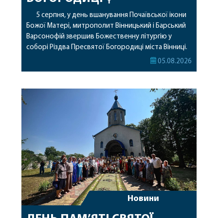
5 серпня, у день вшанування Почаївської ікони
Божої Матері, митрополит Вінницький і Барський
Варсонофій звершив Божественну літургію у
соборі Різдва Пресвятої Богородиці міста Вінниці.
Його Високопреосвященству співслужили
05.08.2026
секретар, духівник, благочинні, духовенство
Вінницької єпархії та гості з інших єпархій у
священному сані. Під час богослужіння підносилися
особливі молитви за мир в Україні, за воїнів, які
захищають […]
Новини