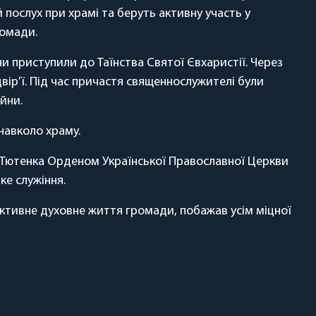
послух при храмі та беруть активну участь у
ромади.
ни приступили до Таїнства Святої Євхаристії. Через
двір’ї. Під час причастя священнослужителі були
йни.
навколо храму.
Тютенка Орденом Української Православної Церкви
ке служіння.
активне духовне життя громади, побажав усім міцної