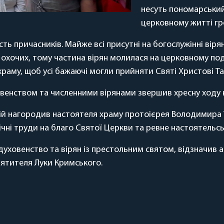
несуть пономарський 
церковному житті г
ть причасників. Майже всі присутні на богослужінні віря
іх охочих, тому частина вірян молилася на церковному по
аму, щоб усі бажаючі могли прийняти Святі Христові Та
овенством та численними вірянами звершив хресну ходу 
ій нагородив настоятеля храму протоієрея Володимира 
чні труди на благо Святої Церкви та ревне настоятельсь
духовенство та вірян із престольним святом, відзначив 
вятителя Луки Кримського.