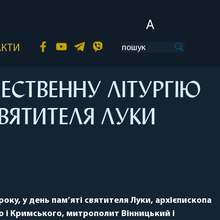
A
АКТИ
СТВЕННУ ЛІТУРГІЮ
ВЯТИТЕЛЯ ЛУКИ
року, у день пам’яті святителя Луки, архієпископа
 і Кримського, митрополит Вінницький і