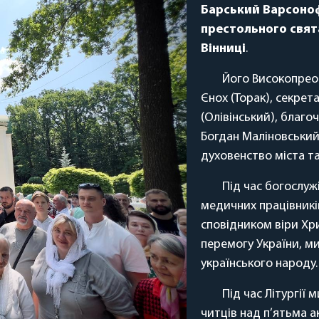
Барський Варсоноф
престольного свят
Вінниці
.
Його Високопрео
Єнох (Торак), секрет
(Олівінський), благо
Богдан Маліновський
духовенство міста та
Під час богослужі
медичних працівникі
сповідником віри Хр
перемогу України, м
українського народу.
Під час Літургії
читців над п’ятьма 