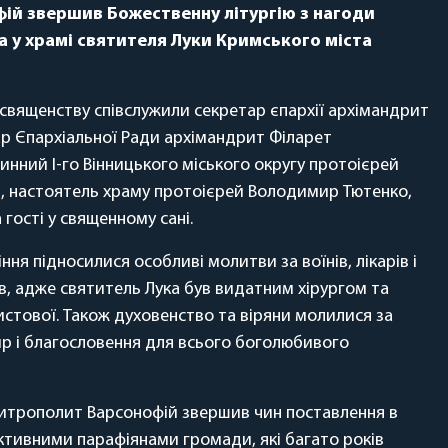
ій звершив Божественну літургію з нагоди
а у храмі святителя Луки Кримського міста
священству співслужили секретар єпархії архімандрит
ар Єпархіальної Ради архімандрит Філарет
чинний І-го Вінницького міського округу протоієрей
, настоятель храму протоієрей Володимир Тютенко,
 гості у священному сані.
ння підносилися особливі молитви за воїнів, лікарів і
в, адже святитель Лука був видатним хірургом та
истової. Також духовенство та віряни молилися за
ир і благословення для всього боголюбивого
 митрополит Варсонофій звершив чин поставлення в
активними парафіянами громади, які багато років