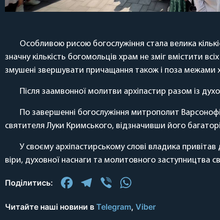
Особливою рисою богослужіння стала велика кількіс
значну кількість богомольців храм не зміг вмістити вс
змушені звершувати причащання також і поза межами хр
Після заамвонної молитви архіпастир разом із дух
По завершенні богослужіння митрополит Варсоноф
святителя Луки Кримського, відзначивши його багаторі
У своєму архіпастирському слові владика привітав 
віри, духовної наснаги та молитовного заступництва с
Facebook
Telegram
Viber
WhatsApp
Поділитись:
Читайте наші новини в
Telegram
,
Viber