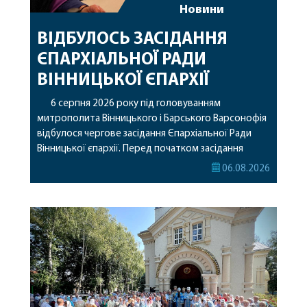
Новини
ВІДБУЛОСЬ ЗАСІДАННЯ
ЄПАРХІАЛЬНОЇ РАДИ
ВІННИЦЬКОЇ ЄПАРХІЇ
6 серпня 2026 року під головуванням
митрополита Вінницького і Барського Варсонофія
відбулося чергове засідання Єпархіальної Ради
Вінницької єпархії. Перед початком засідання
секретар Єпархіальної Ради від імені членів Ради
06.08.2026
привітав митрополита Варсонофія з днем
народження, яке архіпастир відзначив 1 серпня,
побажавши йому міцного здоров’я, Божої
допомоги, миру, духовної радості та
благословенних успіхів у подальшому
архіпастирському служінні. […]