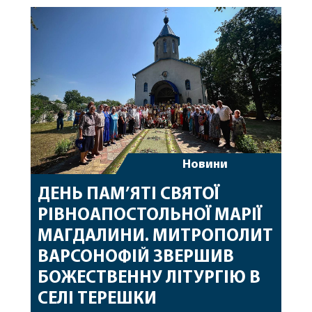
священному сані. Під час богослужіння підносилися
особливі молитви за мир в Україні, за воїнів, які
захищають […]
Новини
ДЕНЬ ПАМ’ЯТІ СВЯТОЇ
РІВНОАПОСТОЛЬНОЇ МАРІЇ
МАГДАЛИНИ. МИТРОПОЛИТ
ВАРСОНОФІЙ ЗВЕРШИВ
БОЖЕСТВЕННУ ЛІТУРГІЮ В
СЕЛІ ТЕРЕШКИ