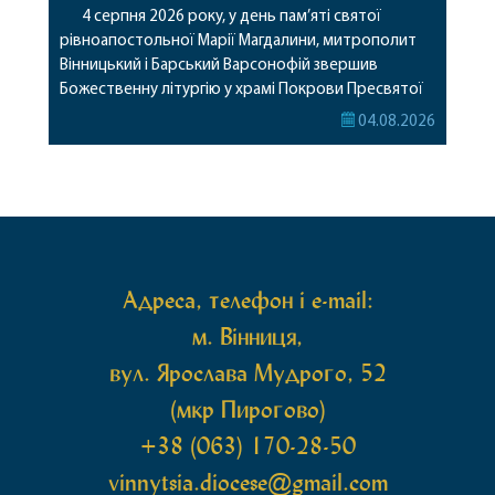
4 серпня 2026 року, у день пам’яті святої
рівноапостольної Марії Магдалини, митрополит
Вінницький і Барський Варсонофій звершив
Божественну літургію у храмі Покрови Пресвятої
Богородиці села Терешки Барського благочиння.
04.08.2026
Перед початком богослужіння до храму була
принесена чудотворна ікона святої
рівноапостольної Марії Магдалини з часткою її
святих мощей, передана зі Святої Гори Афон.
Також для поклоніння вірянам […]
Адреса, телефон і e-mail:
м. Вінниця,
вул. Ярослава Мудрого, 52
(мкр Пирогово)
+38 (063) 170-28-50
vinnytsia.diocese@gmail.com