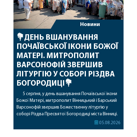
Новини
💐ДЕНЬ ВШАНУВАННЯ
ПОЧАЇВСЬКОЇ ІКОНИ БОЖОЇ
МАТЕРІ. МИТРОПОЛИТ
ВАРСОНОФІЙ ЗВЕРШИВ
ЛІТУРГІЮ У СОБОРІ РІЗДВА
БОГОРОДИЦІ💐
5 серпня, у день вшанування Почаївської ікони
Божої Матері, митрополит Вінницький і Барський
Варсонофій звершив Божественну літургію у
соборі Різдва Пресвятої Богородиці міста Вінниці.
Його Високопреосвященству співслужили
05.08.2026
секретар, духівник, благочинні, духовенство
Вінницької єпархії та гості з інших єпархій у