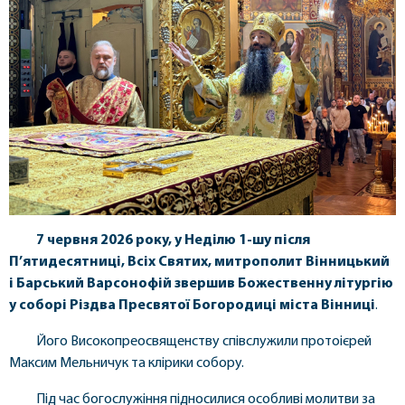
7 червня 2026 року, у Неділю 1-шу після
П’ятидесятниці, Всіх Святих, митрополит Вінницький
і Барський Варсонофій звершив Божественну літургію
у соборі Різдва Пресвятої Богородиці міста Вінниці
.
Його Високопреосвященству співслужили протоієрей
Максим Мельничук та клірики собору.
Під час богослужіння підносилися особливі молитви за