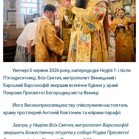
Увечері 6 червня 2026 року, напередодні Неділі 1-ї після
П’ятидесятниці, Всіх Святих, митрополит Вінницький і
Барський Варсонофій звершив всенічне бдіння у храмі
Покрови Пресвятої Богородиці міста Вінниці.
Його Високопреосвященству співслужили настоятель
храму протоієрей Антоній Ковтонюк та клірики парафії.
Завтра, у Неділю Всіх Святих, митрополит Варсонофій
звершить Божественну літургію у соборі Різдва Пресвятої