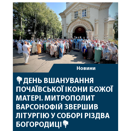
побажавши йому міцного здоров’я, Божої
допомоги, миру, духовної радості та
благословенних успіхів у подальшому
архіпастирському служінні. […]
Новини
💐ДЕНЬ ВШАНУВАННЯ
ПОЧАЇВСЬКОЇ ІКОНИ БОЖОЇ
МАТЕРІ. МИТРОПОЛИТ
ВАРСОНОФІЙ ЗВЕРШИВ
ЛІТУРГІЮ У СОБОРІ РІЗДВА
БОГОРОДИЦІ💐