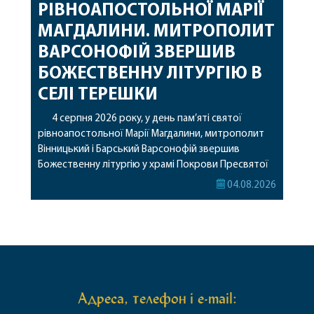
РІВНОАПОСТОЛЬНОЇ МАРІЇ
МАГДАЛИНИ. МИТРОПОЛИТ
ВАРСОНОФІЙ ЗВЕРШИВ
БОЖЕСТВЕННУ ЛІТУРГІЮ В
СЕЛІ ТЕРЕШКИ
4 серпня 2026 року, у день пам’яті святої
рівноапостольної Марії Магдалини, митрополит
Вінницький і Барський Варсонофій звершив
Божественну літургію у храмі Покрови Пресвятої
Богородиці села Терешки Барського благочиння.
04.08.2026
Перед початком богослужіння до храму була
принесена чудотворна ікона святої
рівноапостольної Марії Магдалини з часткою її
святих мощей, передана зі Святої Гори Афон.
Також для поклоніння вірянам […]
Адреса, телефон і e-mail: