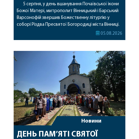
5 серпня, у день вшанування Почаївської ікони
Божої Матері, митрополит Вінницький і Барський
Варсонофій звершив Божественну літургію у
соборі Різдва Пресвятої Богородиці міста Вінниці.
Його Високопреосвященству співслужили
05.08.2026
секретар, духівник, благочинні, духовенство
Вінницької єпархії та гості з інших єпархій у
священному сані. Під час богослужіння підносилися
особливі молитви за мир в Україні, за воїнів, які
захищають […]
Новини
ДЕНЬ ПАМ’ЯТІ СВЯТОЇ