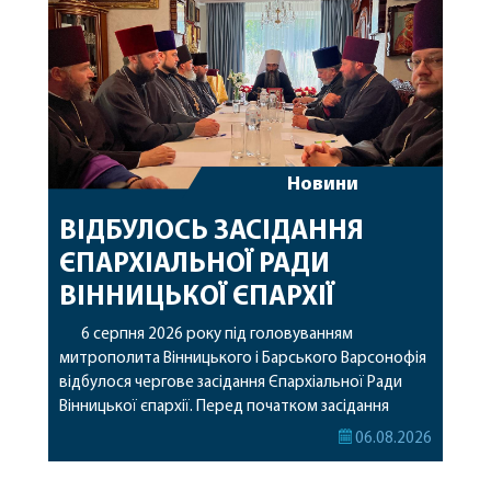
Новини
ВІДБУЛОСЬ ЗАСІДАННЯ
ЄПАРХІАЛЬНОЇ РАДИ
ВІННИЦЬКОЇ ЄПАРХІЇ
6 серпня 2026 року під головуванням
митрополита Вінницького і Барського Варсонофія
відбулося чергове засідання Єпархіальної Ради
Вінницької єпархії. Перед початком засідання
секретар Єпархіальної Ради від імені членів Ради
06.08.2026
привітав митрополита Варсонофія з днем
народження, яке архіпастир відзначив 1 серпня,