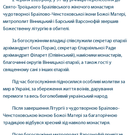
2 червня 2026 року, у 31-шу річницю перенесення до
Свято-Троїцького Браїлівського жіночого монастиря
чудотворної Браїлово-Ченстоховської ікони Божої Матері,
митрополит Вінницький і Барський Варсонофій звершив
Божественну літургію в обителі.
За богослужінням владиці співслужили секретар єпархії
архімандрит Єнох (Торак), секретар Єпархіяльної Ради
архімандрит Філарет (Олівінський), намісники монастирів,
благочинні округів Вінницької єпархії, а також гості у
священному сані з інших єпархій.
Під час богослужіння підносилися особливі молитви за
мир в Україні, за збереження життя воїнів, дарування
перемоги та весь боголюбивий український народ.
Після завершення Літургії з чудотворною Браїлово-
Ченстоховською іконою Божої Матері за багаторічною
традицією відбувся хресний хід навколо монастиря.