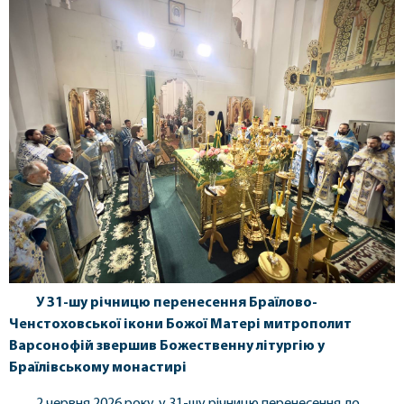
У 31-шу річницю перенесення Браїлово-
Ченстоховської ікони Божої Матері митрополит
Варсонофій звершив Божественну літургію у
Браїлівському монастирі