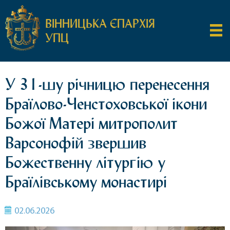
ВІННИЦЬКА ЄПАРХІЯ
УПЦ
У 31-шу річницю перенесення
Браїлово-Ченстоховської ікони
Божої Матері митрополит
Варсонофій звершив
Божественну літургію у
Браїлівському монастирі
02.06.2026