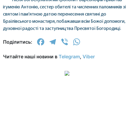
Після богослужіння митрополит Варсонофій привітав
ігуменію Антонію, сестер обителі та численних паломників зі
святом і пам’ятною датою перенесення святині до
Браїлівського монастиря, побажавши всім Божої допомоги,
духовної радості та заступництва Пресвятої Богородиці.
Facebook
Telegram
Viber
WhatsApp
Поділитись:
Читайте наші новини в
Telegram
,
Viber