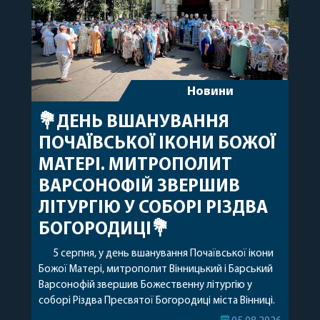
Новини
💐ДЕНЬ ВШАНУВАННЯ
ПОЧАЇВСЬКОЇ ІКОНИ БОЖОЇ
МАТЕРІ. МИТРОПОЛИТ
ВАРСОНОФІЙ ЗВЕРШИВ
ЛІТУРГІЮ У СОБОРІ РІЗДВА
БОГОРОДИЦІ💐
5 серпня, у день вшанування Почаївської ікони
Божої Матері, митрополит Вінницький і Барський
Варсонофій звершив Божественну літургію у
соборі Різдва Пресвятої Богородиці міста Вінниці.
Його Високопреосвященству співслужили