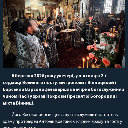
6 березня 2026 року увечері, у п’ятницю 2-ї
седмиці Великого посту, митрополит Вінницький і
Барський Варсонофій звершив вечірнє богослужіння з
чином Пасії у храмі Покрови Пресвятої Богородиці
міста Вінниці.
Його Високопреосвященству співслужили настоятель
храму протоієрей Антоній Ковтанюк, клірики храму та гості у