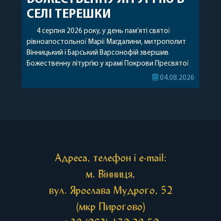
СЕЛІ ТЕРЕШКИ
4 серпня 2026 року, у день пам’яті святої
рівноапостольної Марії Магдалини, митрополит
Вінницький і Барський Варсонофій звершив
Божественну літургію у храмі Покрови Пресвятої
Богородиці села Терешки Барського благочиння.
04.08.2026
Перед початком богослужіння до храму була
принесена чудотворна ікона святої
рівноапостольної Марії Магдалини з часткою її
святих мощей, передана зі Святої Гори Афон.
Також для поклоніння вірянам […]
Адреса, телефон і e-mail:
м. Вінниця,
вул. Ярослава Мудрого, 52
(мкр Пирогово)