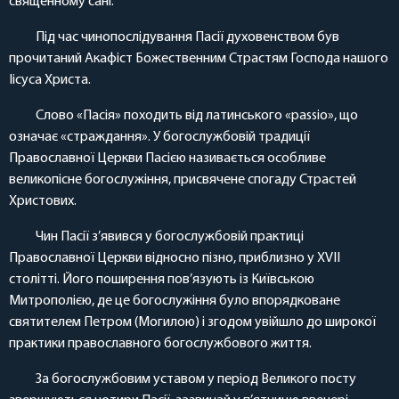
священному сані.
Під час чинопослідування Пасії духовенством був
прочитаний Акафіст Божественним Страстям Господа нашого
Іісуса Христа.
Слово «Пасія» походить від латинського «passio», що
означає «страждання». У богослужбовій традиції
Православної Церкви Пасією називається особливе
великопісне богослужіння, присвячене спогаду Страстей
Христових.
Чин Пасії з’явився у богослужбовій практиці
Православної Церкви відносно пізно, приблизно у XVII
столітті. Його поширення пов’язують із Київською
Митрополією, де це богослужіння було впорядковане
святителем Петром (Могилою) і згодом увійшло до широкої
практики православного богослужбового життя.
За богослужбовим уставом у період Великого посту