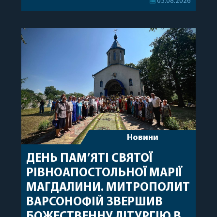
05.08.2026
секретар, духівник, благочинні, духовенство
Вінницької єпархії та гості з інших єпархій у
священному сані. Під час богослужіння підносилися
особливі молитви за мир в Україні, за воїнів, які
захищають […]
Новини
ДЕНЬ ПАМ’ЯТІ СВЯТОЇ
РІВНОАПОСТОЛЬНОЇ МАРІЇ
МАГДАЛИНИ. МИТРОПОЛИТ
ВАРСОНОФІЙ ЗВЕРШИВ
БОЖЕСТВЕННУ ЛІТУРГІЮ В