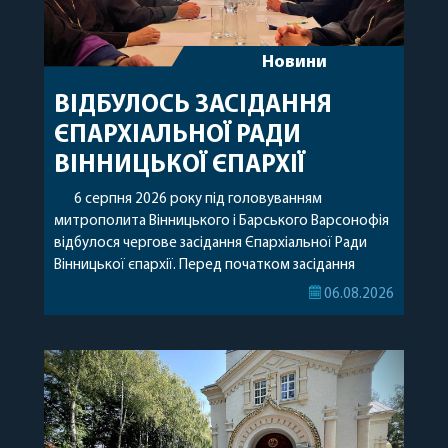
Новини
ВІДБУЛОСЬ ЗАСІДАННЯ
ЄПАРХІАЛЬНОЇ РАДИ
ВІННИЦЬКОЇ ЄПАРХІЇ
6 серпня 2026 року під головуванням
митрополита Вінницького і Барського Варсонофія
відбулося чергове засідання Єпархіальної Ради
Вінницької єпархії. Перед початком засідання
секретар Єпархіальної Ради від імені членів Ради
06.08.2026
привітав митрополита Варсонофія з днем
народження, яке архіпастир відзначив 1 серпня,
побажавши йому міцного здоров’я, Божої
допомоги, миру, духовної радості та
благословенних успіхів у подальшому
архіпастирському служінні. […]