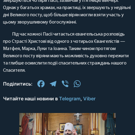
звершуються чотири Пасії, зазвичай у п’ятницю ввечері.
Однак у багатьох храмах, на практиці, їх звершують у недільні
дні Великого посту, щоб більше вірян могли взяти участь у
цьому зворушливому богослужінні.
Під час кожної Пасії читається євангельська розповідь
про Страсті Христові від одного з чотирьох Євангелістів —
Матфея, Марка, Луки та Іоанна. Таким чином протягом
Великого посту віряни мають можливість духовно пережити
та глибше осмислити події спасительних страждань нашого
Спасителя.
Facebook
Telegram
Viber
WhatsApp
Поділитись:
Читайте наші новини в
Telegram
,
Viber