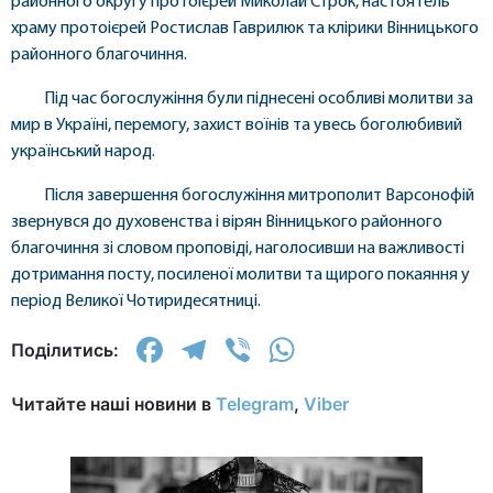
районного округу протоієрей Миколай Строк, настоятель
храму протоієрей Ростислав Гаврилюк та клірики Вінницького
районного благочиння.
Під час богослужіння були піднесені особливі молитви за
мир в Україні, перемогу, захист воїнів та увесь боголюбивий
український народ.
Після завершення богослужіння митрополит Варсонофій
звернувся до духовенства і вірян Вінницького районного
благочиння зі словом проповіді, наголосивши на важливості
дотримання посту, посиленої молитви та щирого покаяння у
період Великої Чотиридесятниці.
Facebook
Telegram
Viber
WhatsApp
Поділитись:
Читайте наші новини в
Telegram
,
Viber