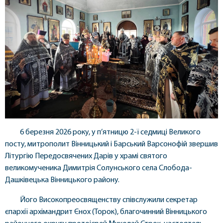
6 березня 2026 року, у п’ятницю 2-ї седмиці Великого
посту, митрополит Вінницький і Барський Варсонофій звершив
Літургію Передосвячених Дарів у храмі святого
великомученика Димитрія Солунського села Слобода-
Дашківецька Вінницького району.
Його Високопреосвященству співслужили секретар
єпархії архімандрит Єнох (Торок), благочинний Вінницького