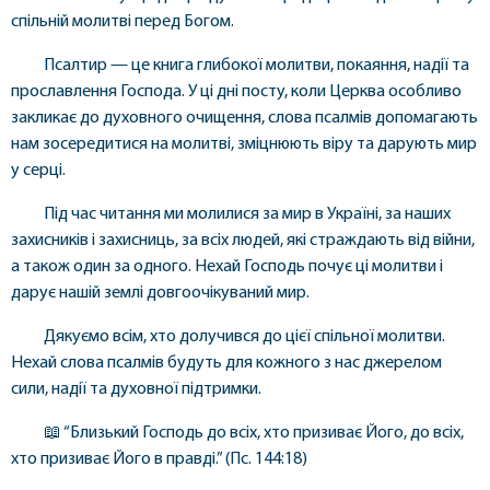
спільній молитві перед Богом.
Псалтир — це книга глибокої молитви, покаяння, надії та
прославлення Господа. У ці дні посту, коли Церква особливо
закликає до духовного очищення, слова псалмів допомагають
нам зосередитися на молитві, зміцнюють віру та дарують мир
у серці.
Під час читання ми молилися за мир в Україні, за наших
захисників і захисниць, за всіх людей, які страждають від війни,
а також один за одного. Нехай Господь почує ці молитви і
дарує нашій землі довгоочікуваний мир.
Дякуємо всім, хто долучився до цієї спільної молитви.
Нехай слова псалмів будуть для кожного з нас джерелом
сили, надії та духовної підтримки.
📖 “Близький Господь до всіх, хто призиває Його, до всіх,
хто призиває Його в правді.” (Пс. 144:18)