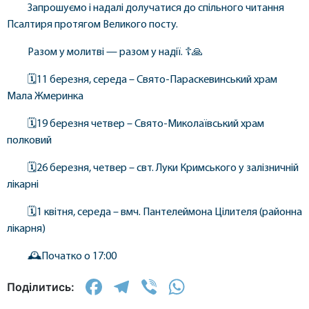
Запрошуємо і надалі долучатися до спільного читання
Псалтиря протягом Великого посту.
Разом у молитві — разом у надії. ☦️🙏
🗓️11 березня, середа – Свято-Параскевинський храм
Мала Жмеринка
🗓️19 березня четвер – Свято-Миколаївський храм
полковий
🗓️26 березня, четвер – свт. Луки Кримського у залізничній
лікарні
🗓️1 квітня, середа – вмч. Пантелеймона Цілителя (районна
лікарня)
🕰️Початко о 17:00
Facebook
Telegram
Viber
WhatsApp
Поділитись: