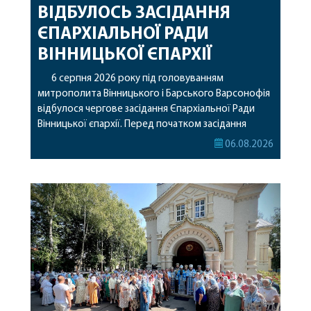
ВІДБУЛОСЬ ЗАСІДАННЯ
ЄПАРХІАЛЬНОЇ РАДИ
ВІННИЦЬКОЇ ЄПАРХІЇ
6 серпня 2026 року під головуванням
митрополита Вінницького і Барського Варсонофія
відбулося чергове засідання Єпархіальної Ради
Вінницької єпархії. Перед початком засідання
секретар Єпархіальної Ради від імені членів Ради
06.08.2026
привітав митрополита Варсонофія з днем
народження, яке архіпастир відзначив 1 серпня,
побажавши йому міцного здоров’я, Божої
допомоги, миру, духовної радості та
благословенних успіхів у подальшому
архіпастирському служінні. […]