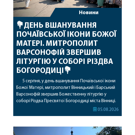
Новини
💐ДЕНЬ ВШАНУВАННЯ
ПОЧАЇВСЬКОЇ ІКОНИ БОЖОЇ
МАТЕРІ. МИТРОПОЛИТ
ВАРСОНОФІЙ ЗВЕРШИВ
ЛІТУРГІЮ У СОБОРІ РІЗДВА
БОГОРОДИЦІ💐
5 серпня, у день вшанування Почаївської ікони
Божої Матері, митрополит Вінницький і Барський
Варсонофій звершив Божественну літургію у
соборі Різдва Пресвятої Богородиці міста Вінниці.
Його Високопреосвященству співслужили
05.08.2026
секретар, духівник, благочинні, духовенство
Вінницької єпархії та гості з інших єпархій у
священному сані. Під час богослужіння підносилися
особливі молитви за мир в Україні, за воїнів, які