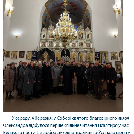
У середу, 4 березня, у Соборі святого благовірного князя
Олександра відбулося перше спільне читання Псалтиря у час
Великого посту. Ця добра духовна традиція об’єднала вірян у