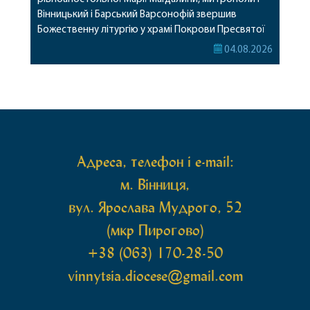
Вінницький і Барський Варсонофій звершив
Божественну літургію у храмі Покрови Пресвятої
Богородиці села Терешки Барського благочиння.
04.08.2026
Перед початком богослужіння до храму була
принесена чудотворна ікона святої
рівноапостольної Марії Магдалини з часткою її
святих мощей, передана зі Святої Гори Афон.
Також для поклоніння вірянам […]
Адреса, телефон і e-mail:
м. Вінниця,
вул. Ярослава Мудрого, 52
(мкр Пирогово)
+38 (063) 170-28-50
vinnytsia.diocese@gmail.com