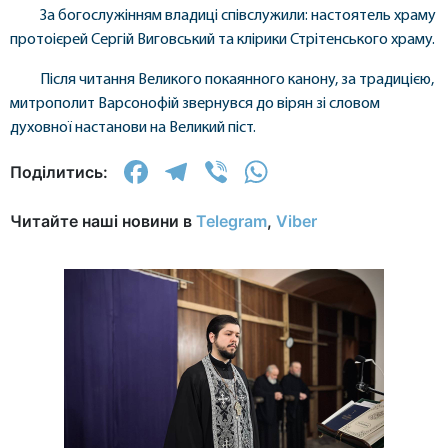
За богослужінням владиці співслужили: настоятель храму
протоієрей Сергій Виговський та клірики Стрітенського храму.
Після читання Великого покаянного канону, за традицією,
митрополит Варсонофій звернувся до вірян зі словом
духовної настанови на Великий піст.
Facebook
Telegram
Viber
WhatsApp
Поділитись:
Читайте наші новини в
Telegram
,
Viber