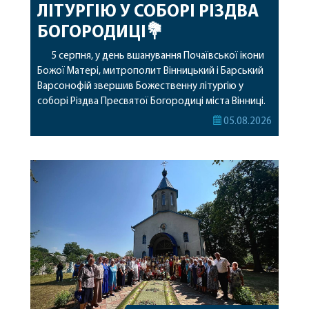
ЛІТУРГІЮ У СОБОРІ РІЗДВА
БОГОРОДИЦІ💐
5 серпня, у день вшанування Почаївської ікони
Божої Матері, митрополит Вінницький і Барський
Варсонофій звершив Божественну літургію у
соборі Різдва Пресвятої Богородиці міста Вінниці.
Його Високопреосвященству співслужили
05.08.2026
секретар, духівник, благочинні, духовенство
Вінницької єпархії та гості з інших єпархій у
священному сані. Під час богослужіння підносилися
особливі молитви за мир в Україні, за воїнів, які
захищають […]