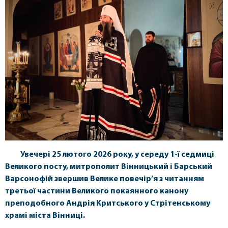
Увечері 25 лютого 2026 року, у середу 1-ї седмиці
Великого посту, митрополит Вінницький і Барський
Варсонофій звершив Велике повечір’я з читанням
третьої частини Великого покаянного канону
преподобного Андрія Критського у Стрітенському
храмі міста Вінниці.