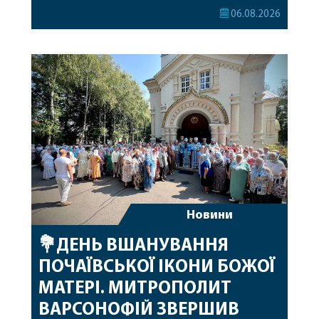
секретар Єпархіальної Ради від імені членів Ради
06.08.2026
привітав митрополита Варсонофія з днем
народження, яке архіпастир відзначив 1 серпня,
побажавши йому міцного здоров’я, Божої
допомоги, миру, духовної радості та
благословенних успіхів у подальшому
архіпастирському служінні. […]
Новини
💐ДЕНЬ ВШАНУВАННЯ
ПОЧАЇВСЬКОЇ ІКОНИ БОЖОЇ
МАТЕРІ. МИТРОПОЛИТ
ВАРСОНОФІЙ ЗВЕРШИВ