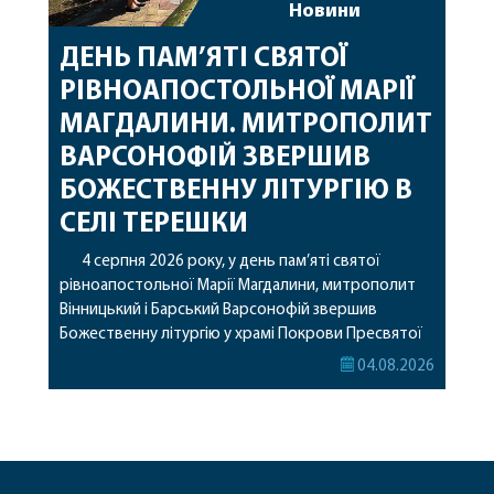
Новини
ДЕНЬ ПАМ’ЯТІ СВЯТОЇ
РІВНОАПОСТОЛЬНОЇ МАРІЇ
МАГДАЛИНИ. МИТРОПОЛИТ
ВАРСОНОФІЙ ЗВЕРШИВ
БОЖЕСТВЕННУ ЛІТУРГІЮ В
СЕЛІ ТЕРЕШКИ
4 серпня 2026 року, у день пам’яті святої
рівноапостольної Марії Магдалини, митрополит
Вінницький і Барський Варсонофій звершив
Божественну літургію у храмі Покрови Пресвятої
Богородиці села Терешки Барського благочиння.
04.08.2026
Перед початком богослужіння до храму була
принесена чудотворна ікона святої
рівноапостольної Марії Магдалини з часткою її
святих мощей, передана зі Святої Гори Афон.
Також для поклоніння вірянам […]