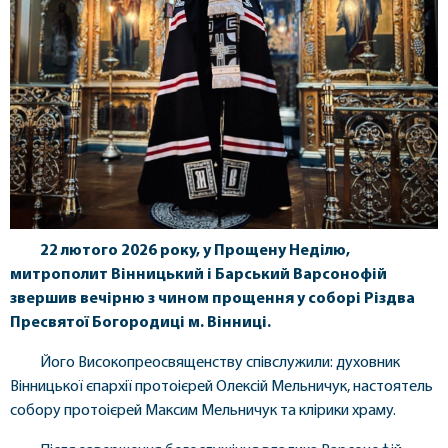
22 лютого 2026 року, у Прощену Неділю,
митрополит Вінницький і Барський Варсонофій
звершив вечірню з чином прощення у соборі Різдва
Пресвятої Богородиці м. Вінниці.
Його Високопреосвященству співслужили: духовник
Вінницької єпархії протоієрей Олексій Мельничук, настоятель
собору протоієрей Максим Мельничук та клірики храму.