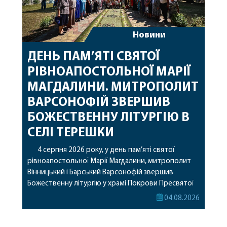
Новини
ДЕНЬ ПАМ’ЯТІ СВЯТОЇ
РІВНОАПОСТОЛЬНОЇ МАРІЇ
МАГДАЛИНИ. МИТРОПОЛИТ
ВАРСОНОФІЙ ЗВЕРШИВ
БОЖЕСТВЕННУ ЛІТУРГІЮ В
СЕЛІ ТЕРЕШКИ
4 серпня 2026 року, у день пам’яті святої
рівноапостольної Марії Магдалини, митрополит
Вінницький і Барський Варсонофій звершив
Божественну літургію у храмі Покрови Пресвятої
Богородиці села Терешки Барського благочиння.
04.08.2026
Перед початком богослужіння до храму була
принесена чудотворна ікона святої