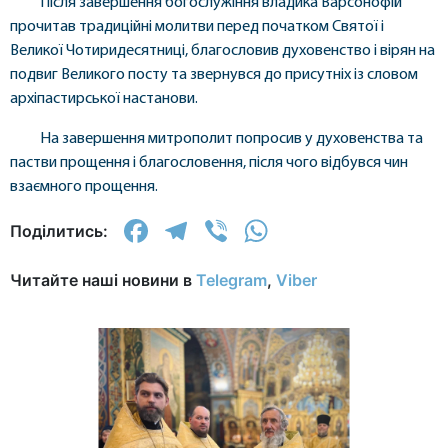
Після завершення богослужіння владика Варсонофій
прочитав традиційні молитви перед початком Святої і
Великої Чотиридесятниці, благословив духовенство і вірян на
подвиг Великого посту та звернувся до присутніх із словом
архіпастирської настанови.
На завершення митрополит попросив у духовенства та
пастви прощення і благословення, після чого відбувся чин
взаємного прощення.
Facebook
Telegram
Viber
WhatsApp
Поділитись:
Читайте наші новини в
Telegram
,
Viber