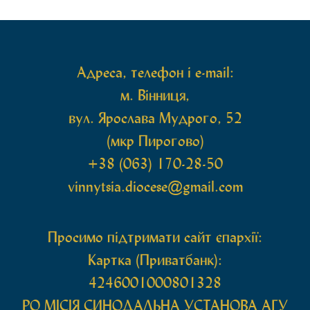
рівноапостольної Марії Магдалини з часткою її
святих мощей, передана зі Святої Гори Афон.
Також для поклоніння вірянам […]
Адреса, телефон і e-mail:
м. Вінниця,
вул. Ярослава Мудрого, 52
(мкр Пирогово)
+38 (063) 170-28-50
vinnytsia.diocese@gmail.com
Просимо підтримати сайт єпархії:
Картка (Приватбанк):
4246001000801328
РО МIСIЯ СИНОДАЛЬНА УСТАНОВА АГУ