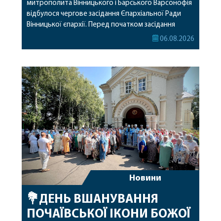
митрополита Вінницького і Барського Варсонофія
відбулося чергове засідання Єпархіальної Ради
Вінницької єпархії. Перед початком засідання
секретар Єпархіальної Ради від імені членів Ради
06.08.2026
привітав митрополита Варсонофія з днем
народження, яке архіпастир відзначив 1 серпня,
побажавши йому міцного здоров’я, Божої
допомоги, миру, духовної радості та
благословенних успіхів у подальшому
архіпастирському служінні. […]
Новини
💐ДЕНЬ ВШАНУВАННЯ
ПОЧАЇВСЬКОЇ ІКОНИ БОЖОЇ