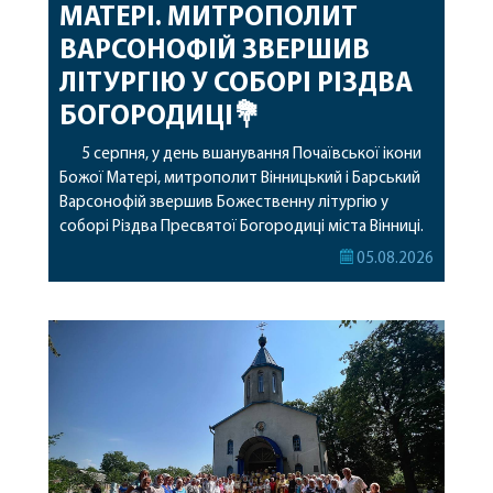
МАТЕРІ. МИТРОПОЛИТ
ВАРСОНОФІЙ ЗВЕРШИВ
ЛІТУРГІЮ У СОБОРІ РІЗДВА
БОГОРОДИЦІ💐
5 серпня, у день вшанування Почаївської ікони
Божої Матері, митрополит Вінницький і Барський
Варсонофій звершив Божественну літургію у
соборі Різдва Пресвятої Богородиці міста Вінниці.
Його Високопреосвященству співслужили
05.08.2026
секретар, духівник, благочинні, духовенство
Вінницької єпархії та гості з інших єпархій у
священному сані. Під час богослужіння підносилися
особливі молитви за мир в Україні, за воїнів, які
захищають […]