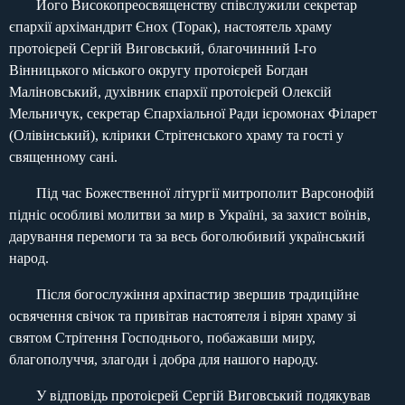
Його Високопреосвященству співслужили секретар
єпархії архімандрит Єнох (Торак), настоятель храму
протоієрей Сергій Виговський, благочинний І-го
Вінницького міського округу протоієрей Богдан
Маліновський, духівник єпархії протоієрей Олексій
Мельничук, секретар Єпархіальної Ради ієромонах Філарет
(Олівінський), клірики Стрітенського храму та гості у
священному сані.
Під час Божественної літургії митрополит Варсонофій
підніс особливі молитви за мир в Україні, за захист воїнів,
дарування перемоги та за весь боголюбивий український
народ.
Після богослужіння архіпастир звершив традиційне
освячення свічок та привітав настоятеля і вірян храму зі
святом Стрітення Господнього, побажавши миру,
благополуччя, злагоди і добра для нашого народу.
У відповідь протоієрей Сергій Виговський подякував