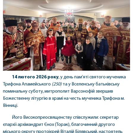
14 лютого 2026 року
, у день пам’яті святого мученика
Трифона Апамейського
(250)
та у Вселенську батьківську
поминальну суботу, митрополит Варсонофій звершив
Божественну літургію в храмі на честь мученика Трифона м.
Вінниці.
Його Високопреосвященству співслужили: секретар
єпархії архімандрит Єнох (Торак), благочинний другого
міського округу протоієрей Віталій Білявський, настоятель