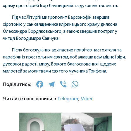
храму протоієрей Ігор Лампицький та духовенство міста.
Під час Літургії митрополит Варсонофій звершив
хіротонію у сан священника клірика цього храму диякона
Олександра Бордяковського, а також звершив постриг у
читця Володимира Савчука.
Після богослужіння архіпастир привітав настоятеля та
парафіян із престольним святом, побажавши всім міцної віри,
духовної радості, миру, Божого благословення і щедрих
милостей за молитвами святого мученика Трифона.
Facebook
Telegram
Viber
WhatsApp
Поділитись:
Читайте наші новини в
Telegram
,
Viber