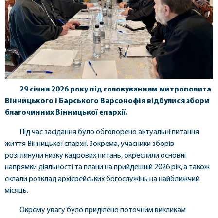
29 січня 2026 року під головуванням митрополита
Вінницького і Барського Варсонофія відбулися збори
благочинних Вінницької єпархії.
Під час засідання було обговорено актуальні питання
життя Вінницької єпархії. Зокрема, учасники зборів
розглянули низку кадрових питань, окреслили основні
напрямки діяльності та плани на прийдешній 2026 рік, а також
склали розклад архієрейських богослужінь на найближчий
місяць.
Окрему увагу було приділено поточним викликам