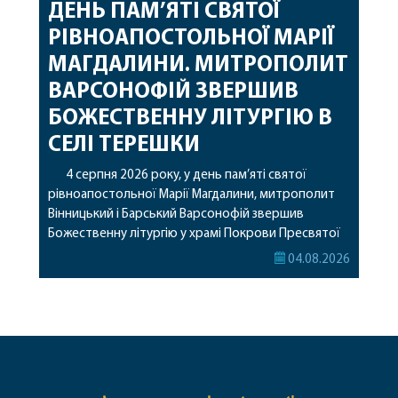
ДЕНЬ ПАМ’ЯТІ СВЯТОЇ
РІВНОАПОСТОЛЬНОЇ МАРІЇ
МАГДАЛИНИ. МИТРОПОЛИТ
ВАРСОНОФІЙ ЗВЕРШИВ
БОЖЕСТВЕННУ ЛІТУРГІЮ В
СЕЛІ ТЕРЕШКИ
4 серпня 2026 року, у день пам’яті святої
рівноапостольної Марії Магдалини, митрополит
Вінницький і Барський Варсонофій звершив
Божественну літургію у храмі Покрови Пресвятої
Богородиці села Терешки Барського благочиння.
04.08.2026
Перед початком богослужіння до храму була
принесена чудотворна ікона святої
рівноапостольної Марії Магдалини з часткою її
святих мощей, передана зі Святої Гори Афон.
Також для поклоніння вірянам […]