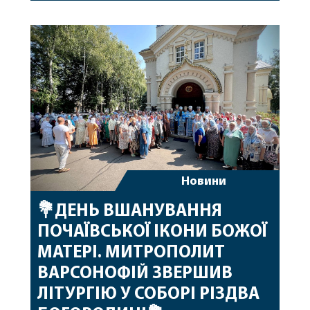
народження, яке архіпастир відзначив 1 серпня,
побажавши йому міцного здоров’я, Божої
допомоги, миру, духовної радості та
благословенних успіхів у подальшому
архіпастирському служінні. […]
Новини
💐ДЕНЬ ВШАНУВАННЯ
ПОЧАЇВСЬКОЇ ІКОНИ БОЖОЇ
МАТЕРІ. МИТРОПОЛИТ
ВАРСОНОФІЙ ЗВЕРШИВ
ЛІТУРГІЮ У СОБОРІ РІЗДВА