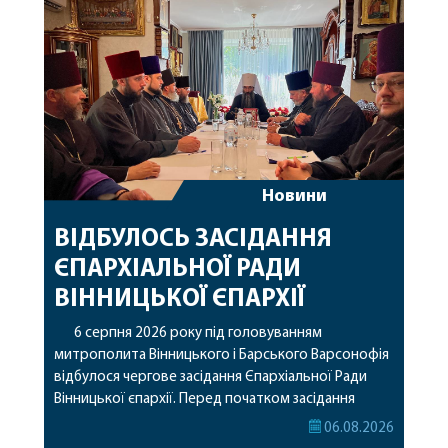
Новини
ВІДБУЛОСЬ ЗАСІДАННЯ
ЄПАРХІАЛЬНОЇ РАДИ
ВІННИЦЬКОЇ ЄПАРХІЇ
6 серпня 2026 року під головуванням
митрополита Вінницького і Барського Варсонофія
відбулося чергове засідання Єпархіальної Ради
Вінницької єпархії. Перед початком засідання
секретар Єпархіальної Ради від імені членів Ради
06.08.2026
привітав митрополита Варсонофія з днем