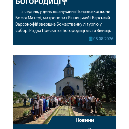
БОГОРОДИЦІ💐
5 серпня, у день вшанування Почаївської ікони
Божої Матері, митрополит Вінницький і Барський
Варсонофій звершив Божественну літургію у
соборі Різдва Пресвятої Богородиці міста Вінниці.
Його Високопреосвященству співслужили
05.08.2026
секретар, духівник, благочинні, духовенство
Вінницької єпархії та гості з інших єпархій у
священному сані. Під час богослужіння підносилися
особливі молитви за мир в Україні, за воїнів, які
захищають […]
Новини