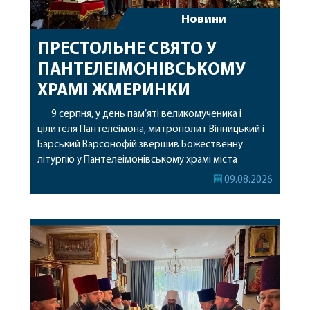
Новини
ПРЕСТОЛЬНЕ СВЯТО У
ПАНТЕЛЕІМОНІВСЬКОМУ
ХРАМІ ЖМЕРИНКИ
9 серпня, у день пам’яті великомученика і
цілителя Пантелеімона, митрополит Вінницький і
Барський Варсонофій звершив Божественну
літургію у Пантелеімонівському храмі міста
Жмеринки. Перед початком богослужіння
09.08.2026
архіпастир доставив до храму чудотворну ікону
святої рівноапостольної Марії Магдалини з
часткою її святих мощей. Митрополиту
Варсонофію співслужили секретар єпархії
архімандрит Єнох (Торак), благочинний
Жмеринського округу протоієрей Ярослав
Коромчевський, клірики […]