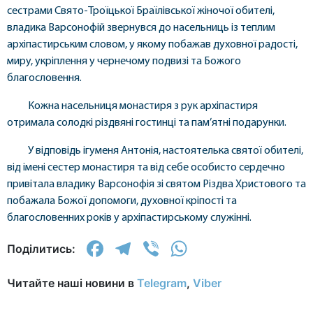
сестрами Свято-Троїцької Браїлівської жіночої обителі,
владика Варсонофій звернувся до насельниць із теплим
архіпастирським словом, у якому побажав духовної радості,
миру, укріплення у чернечому подвизі та Божого
благословення.
Кожна насельниця монастиря з рук архіпастиря
отримала солодкі різдвяні гостинці та пам’ятні подарунки.
У відповідь ігуменя Антонія, настоятелька святої обителі,
від імені сестер монастиря та від себе особисто сердечно
привітала владику Варсонофія зі святом Різдва Христового та
побажала Божої допомоги, духовної кріпості та
благословенних років у архіпастирському служінні.
Facebook
Telegram
Viber
WhatsApp
Поділитись:
Читайте наші новини в
Telegram
,
Viber