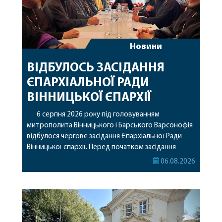
Новини
ВІДБУЛОСЬ ЗАСІДАННЯ
ЄПАРХІАЛЬНОЇ РАДИ
ВІННИЦЬКОЇ ЄПАРХІЇ
6 серпня 2026 року під головуванням
митрополита Вінницького і Барського Варсонофія
відбулося чергове засідання Єпархіальної Ради
Вінницької єпархії. Перед початком засідання
секретар Єпархіальної Ради від імені членів Ради
06.08.2026
привітав митрополита Варсонофія з днем
народження, яке архіпастир відзначив 1 серпня,
побажавши йому міцного здоров’я, Божої
допомоги, миру, духовної радості та
благословенних успіхів у подальшому