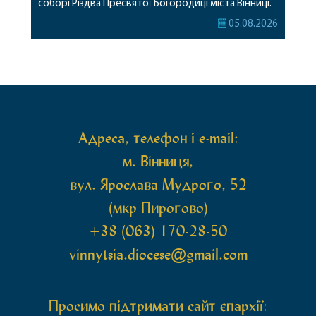
соборі Різдва Пресвятої Богородиці міста Вінниці.
Його Високопреосвященству співслужили
05.08.2026
секретар, духівник, благочинні, духовенство
Вінницької єпархії та гості з інших єпархій у
священному сані. Під час богослужіння підносилися
особливі молитви за мир в Україні, за воїнів, які
захищають […]
Адреса, телефон і e-mail:
м. Вінниця,
вул. Ярослава Мудрого, 52
(мкр Пирогово)
+38 (063) 170-28-50
vinnytsia.diocese@gmail.com
Просимо підтримати сайт єпархії: