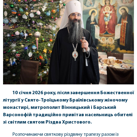
10 січня 2026 року, після завершення Божественної
літургії у Свято-Троїцькому Браїлівському жіночому
монастирі, митрополит Вінницький і Барський
Варсонофій традиційно привітав насельниць обителі
зі світлим святом Різдва Христового.
Розпочинаючи святкову різдвяну трапезу разом із