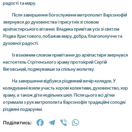
радості та миру.
Після завершення богослужіння митрополит Варсонофій
звернувся до духовенства і присутніх зі словом
архіпастирського вітання. Владика привітав усіх зі святом
Різдва Христового, побажав миру, добра, благополуччя та
духовної радості.
Із взаємним словом привітання до архіпастиря звернувся
настоятель Стрітенського храму протоієрей Сергій
Виговський, подякувавши за спільну молитву.
На завершення відбувся різдвяний вечір колядок. У
колядуванні взяли участь хорові колективи, духовенство, хор
храму, а також діти недільних шкіл. Після цього всі дітки
отримали з рук митрополита Варсонофія традиційні солодкі
різдвяні подарунки.
Facebook
Telegram
Viber
WhatsApp
Поділитись: