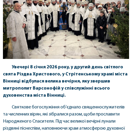
Увечері 8 січня 2026 року, у другий день світлого
свята Різдва Христового, у Стрітенському храмі міста
Вінниці відбулася велика вечірня, яку звершив
митрополит Варсонофій у співслужінні всього
духовенства міста Вінниці.
Святкове богослужіння об’єднало священнослужителів
та численних вірян, які зібралися разом, щоби прославити
Народженого Спасителя. Під час великої вечірні лунали
різдвяні піснеспіви, наповнюючи храм атмосферою духовної