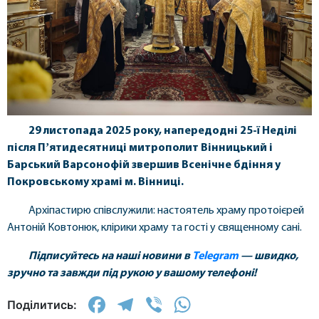
29
листопада
2025 року, напередодні 25-ї Неділі
після Пʼятидесятниці митрополит Вінницький і
Барський Варсонофій звершив Всенічне бдіння у
Покровському храмі м. Вінниці.
Архіпастирю співслужили: настоятель храму протоієрей
Антоній Ковтонюк, клірики храму та гості у священному сані.
Підписуйтесь на наші новини в
Telegram
— швидко,
зручно та завжди під рукою у вашому телефоні!
Facebook
Telegram
Viber
WhatsApp
Поділитись: