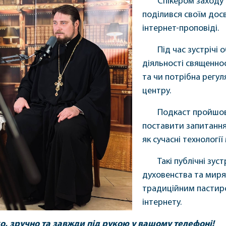
Спікером заходу
поділився своїм дос
інтернет-проповіді.
Під час зустрічі
діяльності священно
та чи потрібна регул
центру.
Подкаст пройшов 
поставити запитання
як сучасні технологі
Такі публічні зу
духовенства та миря
традиційним пастирс
інтернету.
, зручно та завжди під рукою у вашому телефоні!