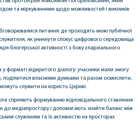
 став протоієрей Максиміан Погореловський, який
відом та міркуваннями щодо можливостей і викликів
 обговорювалися питання: де проходять межі публічної
служителя, як уникнути спокус цифрового середовища
яція блогерської активності з боку єпархіального
у форматі відкритого діалогу: учасники мали змогу
, поділитися власними думками та разом осмислити,
ї можуть служити на користь Церкві.
стрічі сприяють формуванню відповідального ставлення
н до медіапростору і допомагають знайти баланс між
ьким служінням та їх активністю на просторах