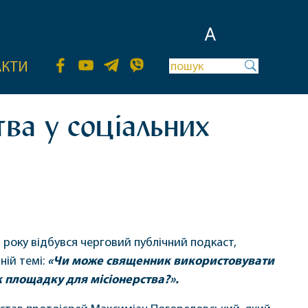
A
АКТИ
тва у соціальних
 року відбувся черговий публічний подкаст,
ній темі:
«Чи може священник використовувати
к площадку для місіонерства?».