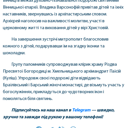
Вінниці в межах духовно-пізнавальної подорожі святинями
Вінницької єпархії. Владика Варсонофій привітав дітей та їхніх
наставників, звернувшись із архіпастирським словом.
Архієрей наголосив на важливості молитви, участі в
церковному житті та виховання дітей у вірі Христовій.
На завершення зустрічі митрополит благословив
кожного з дітей, подарувавши їм на згадку іконки та
шоколадки.
Групу паломників супроводжував клірик храму Різдва
Пресвятої Богородиці м. Хмельницького архімандрит Паїсій
(Куліш). Упродовж своєї подорожі діти відвідають
Браїлівський і Барський жіночі монастирі, де візьмуть участь у
богослужіннях, прикладуться до чудотворних ікон і
помоляться біля святинь.
Підписуйтесь на наш канал в
Telegram
— швидко,
зручно та завжди під рукою у вашому телефоні!