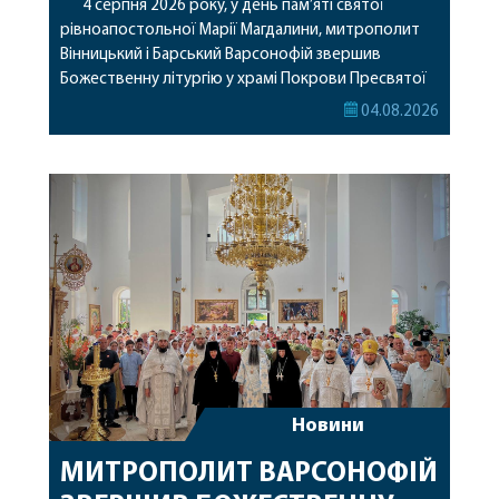
4 серпня 2026 року, у день пам’яті святої
рівноапостольної Марії Магдалини, митрополит
Вінницький і Барський Варсонофій звершив
Божественну літургію у храмі Покрови Пресвятої
Богородиці села Терешки Барського благочиння.
04.08.2026
Перед початком богослужіння до храму була
принесена чудотворна ікона святої
рівноапостольної Марії Магдалини з часткою її
святих мощей, передана зі Святої Гори Афон.
Також для поклоніння вірянам […]
Новини
МИТРОПОЛИТ ВАРСОНОФІЙ