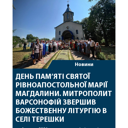
священному сані. Під час богослужіння підносилися
особливі молитви за мир в Україні, за воїнів, які
захищають […]
Новини
ДЕНЬ ПАМ’ЯТІ СВЯТОЇ
РІВНОАПОСТОЛЬНОЇ МАРІЇ
МАГДАЛИНИ. МИТРОПОЛИТ
ВАРСОНОФІЙ ЗВЕРШИВ
БОЖЕСТВЕННУ ЛІТУРГІЮ В
СЕЛІ ТЕРЕШКИ