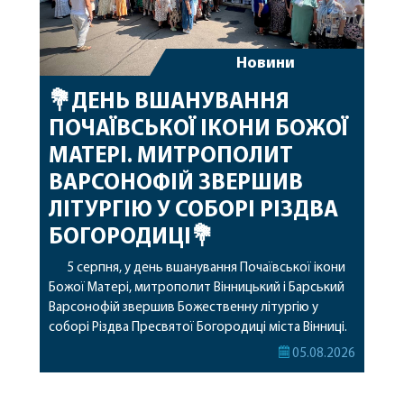
Новини
💐ДЕНЬ ВШАНУВАННЯ
ПОЧАЇВСЬКОЇ ІКОНИ БОЖОЇ
МАТЕРІ. МИТРОПОЛИТ
ВАРСОНОФІЙ ЗВЕРШИВ
ЛІТУРГІЮ У СОБОРІ РІЗДВА
БОГОРОДИЦІ💐
5 серпня, у день вшанування Почаївської ікони
Божої Матері, митрополит Вінницький і Барський
Варсонофій звершив Божественну літургію у
соборі Різдва Пресвятої Богородиці міста Вінниці.
Його Високопреосвященству співслужили
05.08.2026
секретар, духівник, благочинні, духовенство
Вінницької єпархії та гості з інших єпархій у