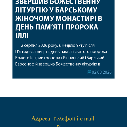
ЗВЕРШИВ БОЖЕСТВЕННУ
ЛІТУРГІЮ У БАРСЬКОМУ
ЖІНОЧОМУ МОНАСТИРІ В
ДЕНЬ ПАМ’ЯТІ ПРОРОКА
ІЛЛІ
2 серпня 2026 року, в Неділю 9-ту після
Пʼятидесятниці та день пам’яті святого пророка
Божого Іллі, митрополит Вінницький і Барський
Варсонофій звершив Божественну літургію в
Барському жіночому монастирі. Перед початком
02.08.2026
богослужіння архіпастир привіз до обителі
чудотворну ікону святої рівноапостольної Марії
Магдалини з часткою її святих мощей, яка була
передана до Вінницької єпархії зі Святої Гори […]
Адреса, телефон і e-mail: